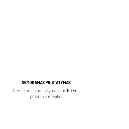
Kvapų Gama
Populiarūs aromatai (spausti):
Sauvage
|
Baccarat Rouge
|
Lost Cherry
|
Aventus
|
Fleur Narcotique
|
Tobacco Vanille
|
Delina
|
Black Opium
|
Coco Mademoiselle
|
Ganymede |
NEMOKAMAS PRISTATYMAS
Nemokamas pristatymas nuo
50 Eur.
pirkinių krepšelio.