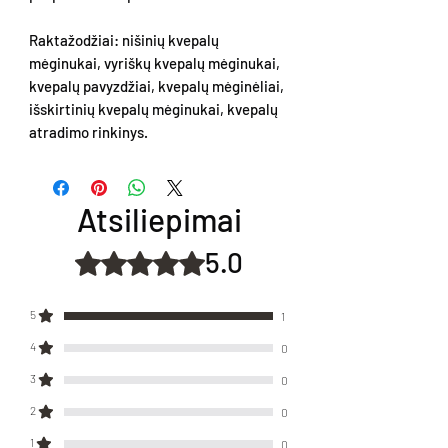
Raktažodžiai: nišinių kvepalų
mėginukai, vyriškų kvepalų mėginukai,
kvepalų pavyzdžiai, kvepalų mėginėliai,
išskirtinių kvepalų mėginukai, kvepalų
atradimo rinkinys.
Atsiliepimai
5.0
Įvertinta 5 iš 5 žvaigždučių.
5
1
4
0
3
0
2
0
1
0