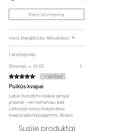
Rašyti atsiliepimą
Visos žvaigždutės, Aktualiausi
1 atsiliepimas
Simonas
•
01-07
Įvertinta 5 iš 5 žvaigždučių.
Verified
Puikūs kvapai
Labai nustebino kvapai gerąja
prasme - net nemaniau, kad
Lietuvoje tokius kokybiškus
kvapus galima pagaminti. Bravo!
Susiję produktai