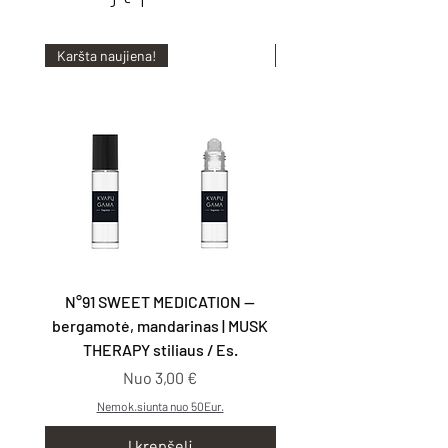
Karšta naujiena!
Karšta naujiena!
N°91 SWEET MEDICATION —
N°92 TAKE YOU WITH
bergamotė, mandarinas | MUSK
kriaušės, smilkalai | G
THERAPY stiliaus / Es.
Pardavimo kaina
Nuo
3,00 €
Nemok.siunta nuo 50Eur.
Į krepšelį