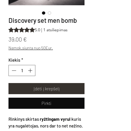
Discovery set men bomb
Rating is 5.0 out of five stars based on 1 review
5.0 | 1 atsiliepimas
Price
39,00 €
Nemok.siunta nuo 50Eur.
Kiekis
*
Įdėti į krepšelį
Pirkti
Rinkinys skirtas
ryžtingam vyrui
kuris
yra nugalėtojas, nors dar to net nežino.