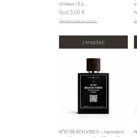
stiliaus / Es.
s
Pardavimo kaina
P
Nuo
3,00 €
Nemok.siunta nuo 50Eur.
N
Į krepšelį
Greita peržiūra
N°67 BEACH VIBES — rausvasis
N