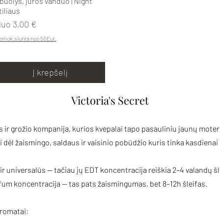
buolys, jūros vanduo | Night
tiliaus
ardavimo kaina
Nuo
3,00 €
emok.siunta nuo 50Eur.
Į krepšelį
Victoria's Secret
s ir grožio kompanija, kurios kvepalai tapo pasauliniu jaunų mote
dėl žaismingo, saldaus ir vaisinio pobūdžio kuris tinka kasdienai ir
i ir universalūs — tačiau jų EDT koncentracija reiškia 2–4 valandų š
rfum koncentracija — tas pats žaismingumas, bet 8–12h šleifas.
aromatai: