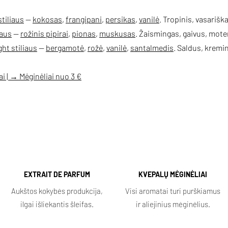
tiliaus
—
kokosas
,
frangipani
,
persikas
,
vanilė
. Tropinis, vasarišk
iaus
—
rožinis pipirai
,
pionas
,
muskusas
. Žaismingas, gaivus, mote
ht stiliaus
—
bergamotė
,
rožė
,
vanilė
,
santalmedis
. Saldus, kremini
i | → Mėginėliai nuo 3 €
EXTRAIT DE PARFUM
KVEPALŲ MĖGINĖLIAI
Aukštos kokybės produkcija,
Visi aromatai turi purškiamus
ilgai išliekantis šleifas.
ir aliejinius mėginėlius.