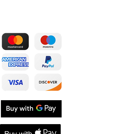
Patogiausi atsiskaitymai
Parduotuvė
Pagrindinis
Partneriai
El. parduotuvė
Prenumeratos
El. dovanų kuponas
Tinklaraštis
Lojalumo programa
Prekinis ženklas