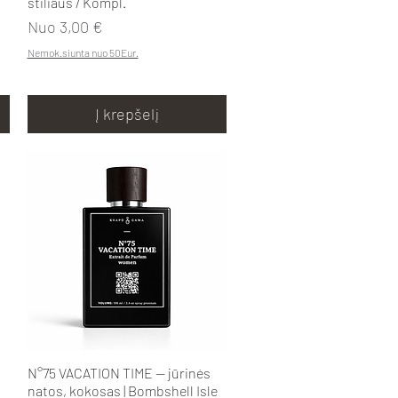
stiliaus / Kompl.
Pardavimo kaina
Nuo
3,00 €
Nemok.siunta nuo 50Eur.
Į krepšelį
Greita peržiūra
N°75 VACATION TIME — jūrinės
natos, kokosas | Bombshell Isle