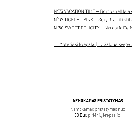
N°75 VACATION TIME — Bombshell Isle s
N°32 TICKLED PINK — Sexy Graffiti stil
N°80 SWEET FELICITY — Narcotic Delig
→ Moteriški kvepalai | → Saldūs kvepala
NEMOKAMAS PRISTATYMAS
Nemokamas pristatymas nuo
50 Eur.
pirkinių krepšelio.