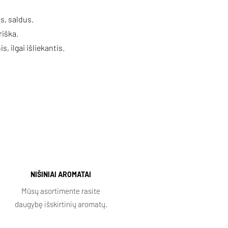
as, saldus.
riška.
s, ilgai išliekantis.
NIŠINIAI AROMATAI
Mūsų asortimente rasite
daugybę išskirtinių aromatų.