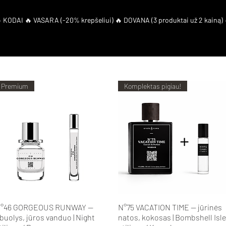
artneriai
Duk
El. Kuponas
Premium
Komplektas pigiau!
Greita peržiūra
Greita peržiūra
°46 GORGEOUS RUNWAY —
N°75 VACATION TIME — jūrinės
buolys, jūros vanduo | Night
natos, kokosas | Bombshell Isle