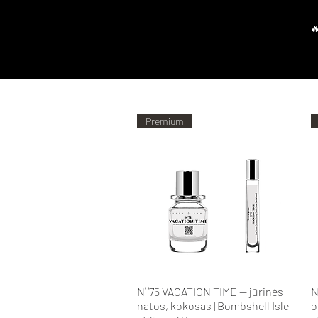
Pagrindinis
Parduotuvė
P
Premium
Greita peržiūra
N°75 VACATION TIME — jūrinės
N
natos, kokosas | Bombshell Isle
o