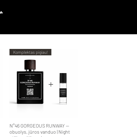
Prisijungti
Komplektas pigiau!
Greita peržiūra
N°46 GORGEOUS RUNWAY —
obuolys, jūros vanduo | Night