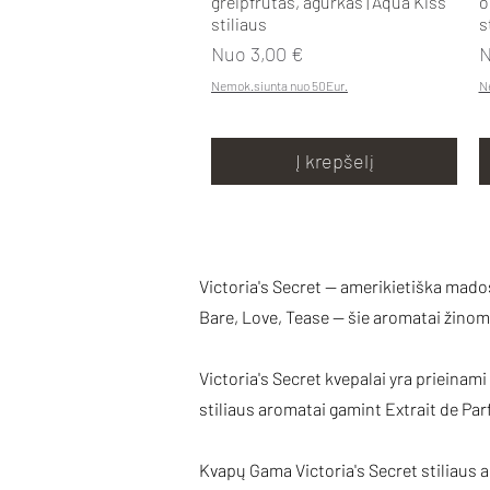
greipfrutas, agurkas | Aqua Kiss
o
stiliaus
s
Pardavimo kaina
P
Nuo
3,00 €
Nemok.siunta nuo 50Eur.
N
Į krepšelį
Victoria's Secret — amerikietiška mado
Bare, Love, Tease — šie aromatai žinomi 
Victoria's Secret kvepalai yra prieinam
stiliaus aromatai gamint Extrait de Pa
Kvapų Gama Victoria's Secret stiliaus 