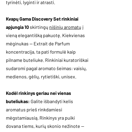
tyrinėti, lyginti ir atrasti.
Kvapų Gama Discovery Set rinkiniai
apjungia 10
skirtingų
nišinių aromatų
į
vieną elegantišką pakuotę. Kiekvienas
mėginukas — Extrait de Parfum
koncentracija, ta pati formulė kaip
pilname buteliuke. Rinkiniai kuratoriškai
sudaromi pagal aromato šeimas: vaisių,
medienos, gėlių, rytietiški, unisex.
Kodėl rinkinys geriau nei vienas
buteliukas:
Galite išbandyti kelis
aromatus prieš rinkdamiesi
mėgstamiausią. Rinkinys yra puiki
dovana tiems, kurių skonio nežinote —