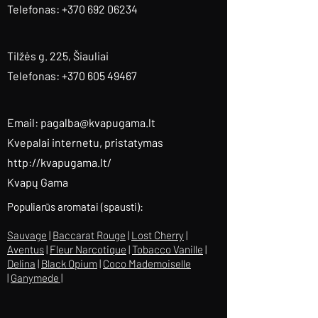
Telefonas: +370 692 06234
Tilžės g. 225, Šiauliai
Telefonas: +370 605 49467
Email:
pagalba@kvapugama.lt
Kvepalai internetu, pristatymas
http://kvapugama.lt/
Kvapų Gama
Populiarūs aromatai (spausti):
Sauvage
|
Baccarat Rouge
|
Lost Cherry
|
Aventus
|
Fleur Narcotique
|
Tobacco Vanille
|
Delina
|
Black Opium
|
Coco Mademoiselle
|
Ganymede |