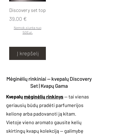
Discovery set top
Kaina
39,00 €
Nemok.siunta nuo
50Eur.
Į krepšelį
Mėginėlių rinkiniai — kvepalų Discovery
Set | Kvapų Gama
Kvepalų
mėginėlių rinkinys
— tai vienas
geriausių būdų pradėti parfumerijos
kelionę arba padovanoti ją kitam.
Vietoje vieno aromato gausite kelių
skirtingų kvapų kolekciją — galimybę