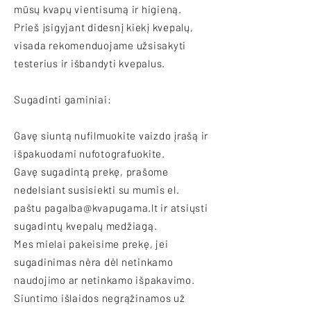
mūsų kvapų vientisumą ir higieną.
Prieš įsigyjant didesnį kiekį kvepalų,
visada rekomenduojame užsisakyti
testerius ir išbandyti kvepalus.
Sugadinti gaminiai:
Gavę siuntą nufilmuokite vaizdo įrašą ir
išpakuodami nufotografuokite.
Gavę sugadintą prekę, prašome
nedelsiant susisiekti su mumis el.
paštu pagalba@kvapugama.lt ir atsiųsti
sugadintų kvepalų medžiagą.
Mes mielai pakeisime prekę, jei
sugadinimas nėra dėl netinkamo
naudojimo ar netinkamo išpakavimo.
Siuntimo išlaidos negrąžinamos už