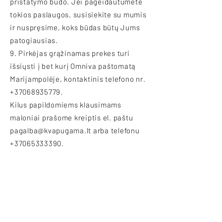
pristatymo būdo. Jei pageidautumėte
tokios paslaugos, susisiekite su mumis
ir nuspręsime, koks būdas būtų Jums
patogiausias.
9. Pirkėjas grąžinamas prekes turi
išsiųsti į bet kurį Omniva paštomatą
Marijampolėje, kontaktinis telefono nr.
+37068935779
.
Kilus papildomiems klausimams
maloniai prašome kreiptis el. paštu
pagalba@kvapugama.lt
arba telefonu
+37065333390
.