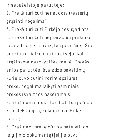
ir nepažeistoje pakuotėje;
2. Prekė turi būti nenaudota (
testerių
grąžinti negalima
);
3. Prekė turi būti Pirkėjo nesugadinta;
4. Prekė turi būti nepraradusi prekinės
išvaizdos, nesubraižytas paviršius, Šis
punktas netaikomas tuo atveju, kai
grąžinama nekokybiška prekė. Prekės
ar jos pakuotės išvaizdos pakeitimų,
kurie buvo būtini norint apžiūrėti
prekę, negalima laikyti esminiais
prekės išvaizdos pakeitimais;
5. Grąžinama prekė turi būti tos pačios
komplektacijos, kokios buvo Pirkėjo
gauta;
6. Grąžinant prekę būtina pateikti jos
įsigijimo dokumentą (jei jis buvo