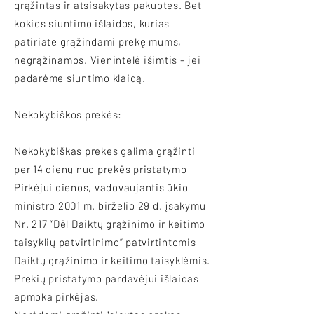
grąžintas ir atsisakytas pakuotes. Bet
kokios siuntimo išlaidos, kurias
patiriate grąžindami prekę mums,
negrąžinamos. Vienintelė išimtis – jei
padarėme siuntimo klaidą.
Nekokybiškos prekės:
Nekokybiškas prekes galima grąžinti
per 14 dienų nuo prekės pristatymo
Pirkėjui dienos, vadovaujantis ūkio
ministro 2001 m. birželio 29 d. įsakymu
Nr. 217 “Dėl Daiktų grąžinimo ir keitimo
taisyklių patvirtinimo” patvirtintomis
Daiktų grąžinimo ir keitimo taisyklėmis.
Prekių pristatymo pardavėjui išlaidas
apmoka pirkėjas.