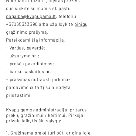
Norėdami grąžinti įsigytas prekes,
susisiekite su mumis el. paštu
pagalba@kvapugama.lt
, telefonu
+37065333390
arba užpildykite
pinigų
grąžinimo prašymą
.
Pateikdami šią informaciją:
- Vardas, pavardė;
- užsakymo nr.;
– prekės pavadinimas;
– banko sąskaitos nr.;
– prašymas nutraukti pirkimo-
pardavimo sutartį su nurodyta
priežastimi.
Kvapų gamos administracijai pritarus
prekių grąžinimui / keitimui. Pirkėjai
privalo laikytis šių sąlygų:
1. Grąžinama prekė turi būti originalioje