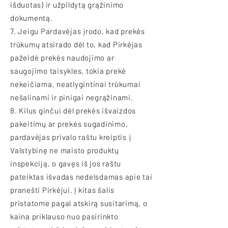
išduotas) ir užpildytą grąžinimo
dokumentą.
7. Jeigu Pardavėjas įrodo, kad prekės
trūkumų atsirado dėl to, kad Pirkėjas
pažeidė prekės naudojimo ar
saugojimo taisykles, tokia prekė
nekeičiama, neatlygintinai trūkumai
nešalinami ir pinigai negrąžinami.
8. Kilus ginčui dėl prekės išvaizdos
pakeitimų ar prekės sugadinimo,
pardavėjas privalo raštu kreiptis į
Valstybinę ne maisto produktų
inspekciją, o gavęs iš jos raštu
pateiktas išvadas nedelsdamas apie tai
pranešti Pirkėjui. Į kitas šalis
pristatome pagal atskirą susitarimą, o
kaina priklauso nuo pasirinkto