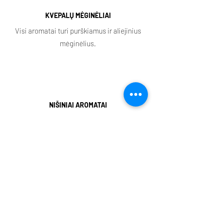
KVEPALŲ MĖGINĖLIAI
Visi aromatai turi purškiamus ir aliejinius
mėginėlius.
NIŠINIAI AROMATAI
Mūsų asortimente rasite daugybę išskirtinių
aromatų.
Parduotuvė
Pagrindinis