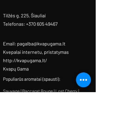
Tilžės g. 225, Šiauliai
Telefonas: +370 605 49467
Email:
pagalba@kvapugama.lt
Kvepalai internetu, pristatymas
http://kvapugama.lt/
Kvapų Gama
Populiarūs aromatai (spausti):
Sauvage
|
Baccarat Rouge
|
Lost Cherry
|
Aventus
|
Fleur Narcotique
|
Tobacco Vanille
|
Delina
|
Black Opium
|
Coco Mademoiselle
|
Ganymede |