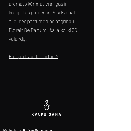
aromato kūrimas yra ilgas ir
kruopštus procesas. Visi kvepalai
aliejinės parfumerijos pagrindu
Extrait De Parfum, išsilaiko iki 36
valandų.
Kas yra Eau de Parfum?
Mokolų g. 5, Marijampolė
,