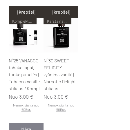
Į krepšelį
Į krepšelį
Komplektas pigiau!
Karšta naujiena!
N°25 VANACCO —
N°80 SWEET
tabako lapai,
FELICITY —
tonka pupelės |
vyšnios, vanilė |
Tobacco Vanille
Narcotic Delight
stiliaus / Kompl.
stiliaus
Pardavimo kaina
Pardavimo kaina
Nuo
3,00 €
Nuo
3,00 €
Nemok.siunta nuo
Nemok.siunta nuo
50Eur.
50Eur.
Nėra