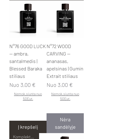
N°76 GOOD LUCK
N°72 WOOD
— ambra,
CARVING —
santalmedis |
ananasas,
Blessed Baraka
apelsinas | Gumin
stiliaus
Extrait stiliaus
Pardavimo kaina
Pardavimo kaina
Nuo
3,00 €
Nuo
3,00 €
Nemok.siunta nuo
Nemok.siunta nuo
50Eur.
50Eur.
Nėra
Į krepšelį
sandėlyje
Komplektas pigiau!