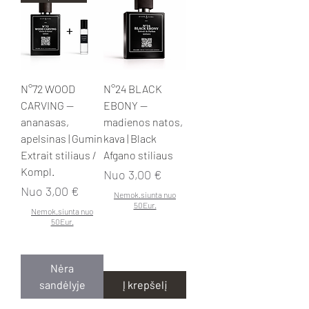
N°72 WOOD
N°24 BLACK
CARVING —
EBONY —
ananasas,
madienos natos,
apelsinas | Gumin
kava | Black
Extrait stiliaus /
Afgano stiliaus
Kompl.
Pardavimo kaina
Nuo
3,00 €
Pardavimo kaina
Nuo
3,00 €
Nemok.siunta nuo
50Eur.
Nemok.siunta nuo
50Eur.
Nėra
sandėlyje
Į krepšelį