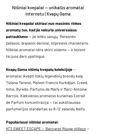
Nišiniai kvepalai — unikalūs aromatai
internetu | Kvapų Gama
Nišiniai kvepalai
skiriasi nuo masinės rinkos
aromatų tuo, kad jie nekuria universalaus
patrauklumo
— jie ieško savųjų. Retesnės
žaliavos, drąsesni deriniai, stipresnis charakteris.
Nišiniai aromatai nėra skirti visiems — ir būtent
tai juos daro ypatingus.
Kvapų Gama nišinių kvepalų kolekcijoje
—
aromatai įkvėpti tokių legendinių brendų kaip
Tiziana Terenzi, Maison Francis Kurkdjian, Creed,
Initio, Byredo, Parfums de Marly ir Marc-Antoine
Barrois. Kiekvienas aromatas kuriamas Extrait
de Parfum koncentracija — tai aukščiausias
parfumerijos standartas su 8–12 valandų šleifu.
Populiariausi nišiniai aromatai:
N°2 SWEET ESCAPE — Baccarat Rouge stiliaus
—