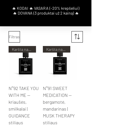
Filtras
Karšta naujiena!
Karšta naujiena!
N°92 TAKE YOU
N°91 SWEET
WITH ME —
MEDICATION —
kriaušės,
bergamotė,
smilkalai |
mandarinas |
GUIDANCE
MUSK THERAPY
stiliaus
stiliaus