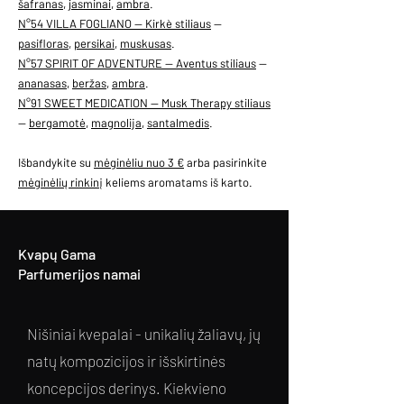
šafranas
,
jasminai
,
ambra
.
N°54 VILLA FOGLIANO — Kirkè stiliaus
—
pasifloras
,
persikai
,
muskusas
.
N°57 SPIRIT OF ADVENTURE — Aventus stiliaus
—
ananasas
,
beržas
,
ambra
.
N°91 SWEET MEDICATION — Musk Therapy stiliaus
—
bergamotė
,
magnolija
,
santalmedis
.
Išbandykite su
mėginėliu nuo 3 €
arba pasirinkite
mėginėlių rinkinį
keliems aromatams iš karto.
Kvapų Gama
Parfumerijos namai
Nišiniai kvepalai - unikalių žaliavų, jų
natų kompozicijos ir išskirtinės
koncepcijos derinys. Kiekvieno