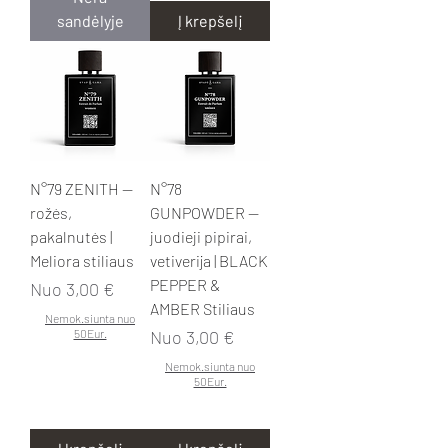
sandėlyje
Į krepšelį
N°79 ZENITH —
N°78
rožės,
GUNPOWDER —
pakalnutės |
juodieji pipirai,
Meliora stiliaus
vetiverija | BLACK
PEPPER &
Pardavimo kaina
Nuo
3,00 €
AMBER Stiliaus
Nemok.siunta nuo
Pardavimo kaina
50Eur.
Nuo
3,00 €
Nemok.siunta nuo
50Eur.