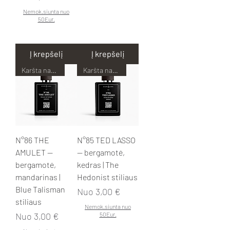
Nemok.siunta nuo
50Eur.
Į krepšelį
Į krepšelį
Karšta naujiena!
Karšta naujiena!
N°86 THE
N°85 TED LASSO
AMULET —
— bergamotė,
bergamotė,
kedras | The
mandarinas |
Hedonist stiliaus
Blue Talisman
Pardavimo kaina
Nuo
3,00 €
stiliaus
Nemok.siunta nuo
Pardavimo kaina
Nuo
3,00 €
50Eur.