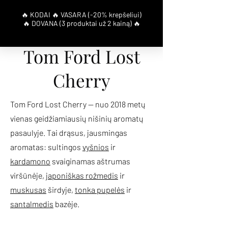
Tom Ford Lost
Cherry
Tom Ford Lost Cherry — nuo 2018 metų
vienas geidžiamiausių nišinių aromatų
pasaulyje. Tai drąsus, jausmingas
aromatas: sultingos
vyšnios
ir
kardamono
svaiginamas aštrumas
viršūnėje,
japoniškas rožmedis
ir
muskusas
širdyje,
tonka pupelės
ir
santalmedis
bazėje.