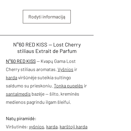
Rodyti informaciją
N°60 RED KISS — Lost Cherry
stiliaus Extrait de Parfum
N°60 RED KISS
— Kvapų Gama Lost
Cherry stiliaus aromatas.
Vyšnios
ir
karda
viršūnėje suteikia sultingo
saldumo su prieskoniu.
Tonka pupelės
ir
santalmedis
bazėje — šilto, kreminės
medienos pagrindu ilgam šleifui.
Natų piramidė:
Viršutinės:
vyšnios
,
karda
,
karštoji karda