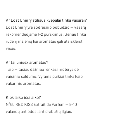
Ar Lost Cherry stiliaus kvepalai tinka vasarai?
Lost Cherry yra sodresnio pobūdžio — vasarą
rekomenduojame 1–2 purškimus. Geriau tinka
rudenį ir žiemą kai aromatas gali atsiskleisti
visas.
Ar tai unisex aromatas?
Taip — tačiau dažniau renkasi moterys dėl
vaisinio saldumo. Vyrams puikiai tinka kaip
vakarinis aromatas.
Kiek laiko išsilaiko?
N°60 RED KISS Extrait de Parfum — 8–10
valandų ant odos, ant drabužių ilgiau.