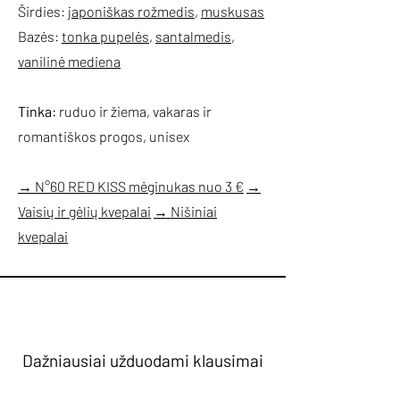
Širdies:
japoniškas rožmedis
,
muskusas
Bazės:
tonka pupelės
,
santalmedis
,
vanilinė mediena
Tinka:
ruduo ir žiema, vakaras ir
romantiškos progos, unisex
→ N°60 RED KISS mėginukas nuo 3 €
→
Vaisių ir gėlių kvepalai
→ Nišiniai
kvepalai
Dažniausiai užduodami klausimai