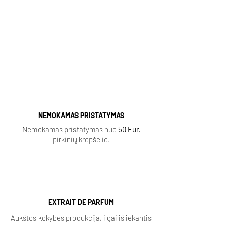
Sauvage
|
Baccarat Rouge
|
Lost Cherry
|
Aventus
|
Fleur Narcotique
|
Tobacco Vanille
|
Delina
|
Black Opium
|
Coco Mademoiselle
|
Ganymede |
NEMOKAMAS PRISTATYMAS
Nemokamas pristatymas nuo
50 Eur.
pirkinių krepšelio.
EXTRAIT DE PARFUM
Aukštos kokybės produkcija, ilgai išliekantis