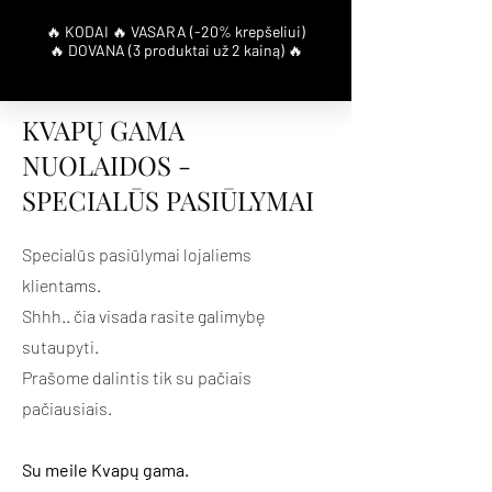
KVAPŲ GAMA
NUOLAIDOS -
SPECIALŪS PASIŪLYMAI
Specialūs pasiūlymai lojaliems
klientams.
Shhh.. čia visada rasite galimybę
sutaupyti.
Prašome dalintis tik su pačiais
pačiausiais.
Su meile Kvapų gama.