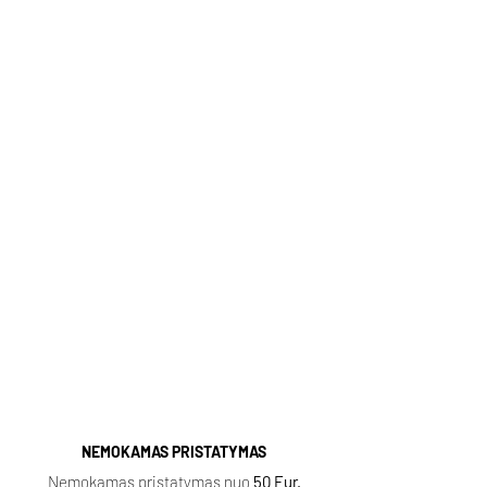
Email:
pagalba@kvapugama.lt
Kvepalai internetu, pristatymas
http://kvapugama.lt/
Kvapų Gama
Populiarūs aromatai (spausti):
Sauvage
|
Baccarat Rouge
|
Lost Cherry
|
Aventus
|
Fleur Narcotique
|
Tobacco Vanille
|
Delina
|
Black Opium
|
Coco Mademoiselle
|
Ganymede |
NEMOKAMAS PRISTATYMAS
Nemokamas pristatymas nuo
50 Eur.