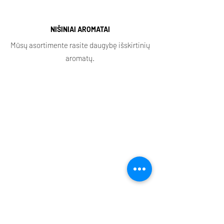
NIŠINIAI AROMATAI
Mūsų asortimente rasite daugybę išskirtinių
aromatų.
Parduotuvė
Pagrindinis
Partneriai
El. parduotuvė
Prenumeratos
El. dovanų kuponas