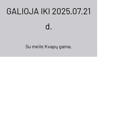
GALIOJA IKI
2025.07.21
d.
Su meile Kvapų gama.
Mokolų g. 5, Marijampolė
,
Telefonas: +370 65 333 390