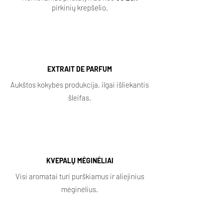
pirkinių krepšelio.
EXTRAIT DE PARFUM
Aukštos kokybės produkcija, ilgai išliekantis
šleifas.
KVEPALŲ MĖGINĖLIAI
Visi aromatai turi purškiamus ir aliejinius
mėginėlius.