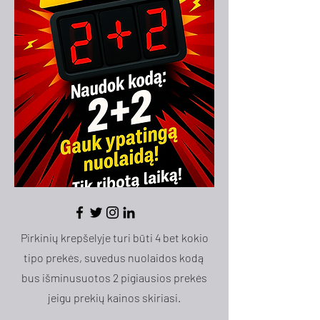
Pirkinių krepšelyje turi būti 4 bet kokio
tipo prekės, suvedus nuolaidos kodą
bus išminusuotos 2 pigiausios prekės
jeigu prekių kainos skiriasi.