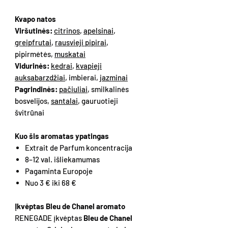
Kvapo natos
Viršutinės:
citrinos
,
apelsinai
,
greipfrutai
,
rausvieji pipirai
,
pipirmėtės,
muskatai
Vidurinės:
kedrai
,
kvapieji
auksabarzdžiai
, imbierai,
jazminai
Pagrindinės:
pačiuliai
, smilkalinės
bosvelijos,
santalai
, gauruotieji
švitrūnai
Kuo šis aromatas ypatingas
Extrait de Parfum koncentracija
8–12 val. išliekamumas
Pagaminta Europoje
Nuo 3 € iki 68 €
Įkvėptas Bleu de Chanel aromato
RENEGADE įkvėptas
Bleu de Chanel