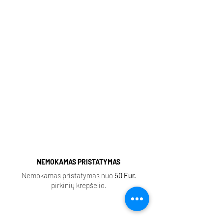
Kvepalai internetu, pristatymas
http://kvapugama.lt/
Kvapų Gama
Populiarūs aromatai (spausti):
Sauvage
|
Baccarat Rouge
|
Lost Cherry
|
Aventus
|
Fleur Narcotique
|
Tobacco Vanille
|
Delina
|
Black Opium
|
Coco Mademoiselle
|
Ganymede |
NEMOKAMAS PRISTATYMAS
Nemokamas pristatymas nuo
50 Eur.
pirkinių krepšelio.