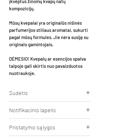
įkvėptus žinomų kvapų natų
kompozicijų.
Mūsų kvepalai yra originalūs nišinės
parfumerijos stiliaus aromatai, sukurti
pagal mūsų formules. Jie nėra susiję su
originalo gamintojais.
DĖMESIO! Kvepalų ar esencijos spalva
talpoje gali skirtis nuo pavaizduotos
nuotraukoje.
Sudėtis
Aqua, Alcohol, Perfume (1-
Notifikacinis lapelis
(1,2,3,4,5,6,7,8-octahydro-2,3,8,8-
tetramethyl-2-naphthyl)ethan-1-one,
Spausti
peržiūrai/parsisiuntimui.
Limonene , 2,6-DIMETHYL-7-OCTEN-2-
Pristatymo sąlygos
OL, CEDROL METHYL ETHER, LINALYL
ACETATE, ETHYLENE
Nemokamas pristatymas Lietuvoje nuo