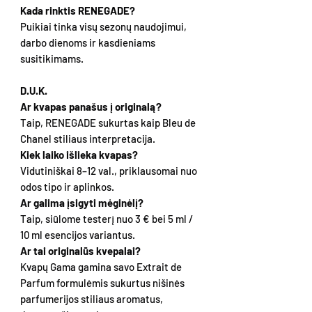
Kada rinktis RENEGADE?
Puikiai tinka visų sezonų naudojimui,
darbo dienoms ir kasdieniams
susitikimams.
D.U.K.
Ar kvapas panašus į originalą?
Taip, RENEGADE sukurtas kaip Bleu de
Chanel stiliaus interpretacija.
Kiek laiko išlieka kvapas?
Vidutiniškai 8–12 val., priklausomai nuo
odos tipo ir aplinkos.
Ar galima įsigyti mėginėlį?
Taip, siūlome testerį nuo 3 € bei 5 ml /
10 ml esencijos variantus.
Ar tai originalūs kvepalai?
Kvapų Gama gamina savo Extrait de
Parfum formulėmis sukurtus nišinės
parfumerijos stiliaus aromatus,