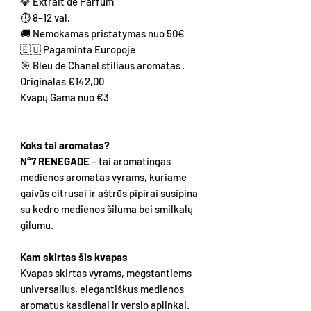
💎 Extrait de Parfum
⏱ 8–12 val.
🚚 Nemokamas pristatymas nuo 50€
🇪🇺 Pagaminta Europoje
🎯 Bleu de Chanel stiliaus aromatas ·
Originalas €142,00
Kvapų Gama nuo €3
Koks tai aromatas?
N°7 RENEGADE
– tai aromatingas
medienos aromatas vyrams, kuriame
gaivūs citrusai ir aštrūs pipirai susipina
su kedro medienos šiluma bei smilkalų
gilumu.
Kam skirtas šis kvapas
Kvapas skirtas vyrams, mėgstantiems
universalius, elegantiškus medienos
aromatus kasdienai ir verslo aplinkai.