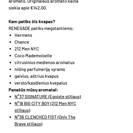
aromato. Originalaus aromato kaina
siekia apie €142,00.
Kam patiks šis kvapas?
RENEGADE patiks mėgstantiems:
Hermens
Chance
212 Men NYC
Coco Mademoiselle
citrusinius medienos aromatus
nišinę parfumeriją vyrams
gaivius, aštrius kvapus
verslo/kasdienius kvepalus
Panašūs mūsų aromatai:
N°37 SIGNATURE (Egoiste stiliaus)
N°18 BIG CITY BOY (212 Men NYC
stiliaus)
N°36 CLENCHED FIST (Only The
Brave stiliaus)