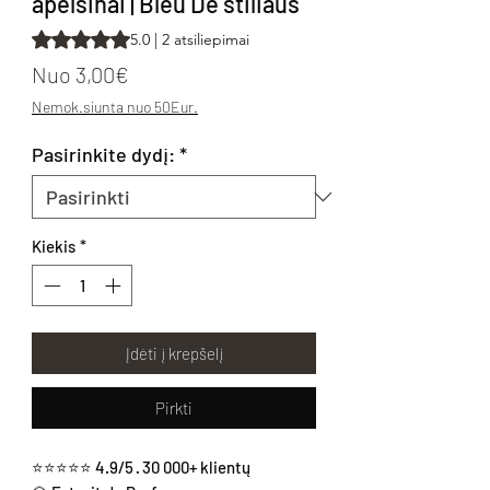
apelsinai | Bleu De stiliaus
Rating is 5.0 out of five stars based on 2 reviews
5.0 | 2 atsiliepimai
Pardavimo kaina
Nuo
3,00€
Nemok.siunta nuo 50Eur.
Pasirinkite dydį:
*
Kiekis
*
Įdėti į krepšelį
Pirkti
⭐⭐⭐⭐⭐ 4.9/5 · 30 000+ klientų