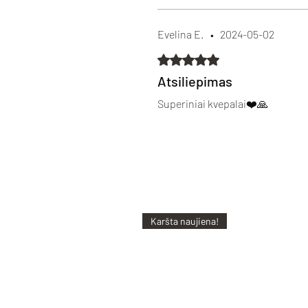
Evelina E.
•
2024-05-02
Įvertinta 5 iš 5 žvaigždučių.
Atsiliepimas
Superiniai kvepalai❤️🙏
Karšta naujiena!