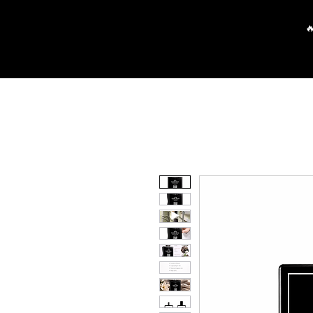
Pagrindinis
Parduotuvė
P