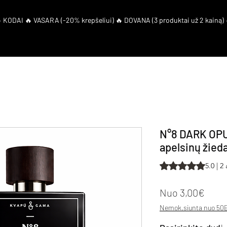
artneriai
Duk
El. Kuponas
N°8 DARK OPUS
apelsinų žieda
Rating is 5.0 out o
5.0 | 2
Pard
Nuo
3,00€
Nemok.siunta nuo 50E