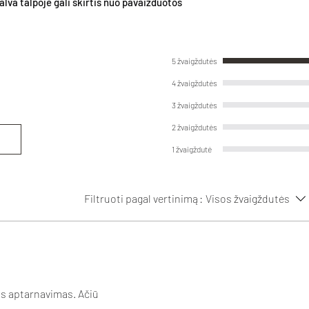
lva talpoje gali skirtis nuo pavaizduotos
5 žvaigždutės
4 žvaigždutės
3 žvaigždutės
2 žvaigždutės
1 žvaigždutė
Filtruoti pagal vertinimą:
Visos žvaigždutės
kus aptarnavimas. Ačiū