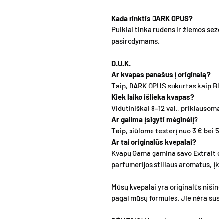
Kada rinktis DARK OPUS?
Puikiai tinka rudens ir žiemos se
pasirodymams.
D.U.K.
Ar kvapas panašus į originalą?
Taip, DARK OPUS sukurtas kaip Bla
Kiek laiko išlieka kvapas?
Vidutiniškai 8–12 val., priklausoma
Ar galima įsigyti mėginėlį?
Taip, siūlome testerį nuo 3 € bei 5
Ar tai originalūs kvepalai?
Kvapų Gama gamina savo Extrait 
parfumerijos stiliaus aromatus, 
Mūsų kvepalai yra originalūs nišin
pagal mūsų formules. Jie nėra susi