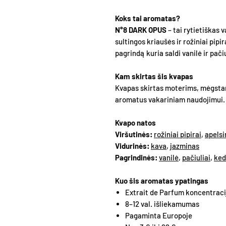
Koks tai aromatas?
N°8 DARK OPUS
– tai rytietiškas
sultingos kriaušės ir rožiniai pipi
pagrindą kuria saldi vanilė ir pačiu
Kam skirtas šis kvapas
Kvapas skirtas moterims, mėgstan
aromatus vakariniam naudojimui.
Kvapo natos
Viršutinės:
rožiniai pipirai
,
apelsi
Vidurinės:
kava
,
jazminas
Pagrindinės:
vanilė
,
pačiuliai
,
ked
Kuo šis aromatas ypatingas
Extrait de Parfum koncentraci
8–12 val. išliekamumas
Pagaminta Europoje