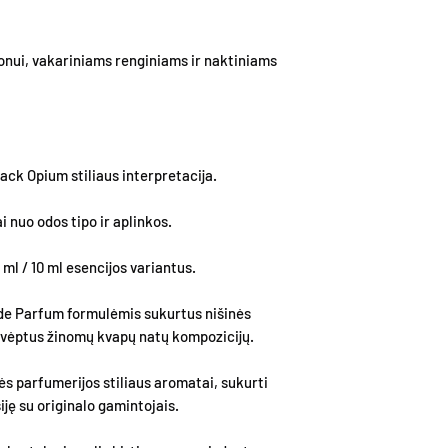
zonui, vakariniams renginiams ir naktiniams
ck Opium stiliaus interpretacija.
i nuo odos tipo ir aplinkos.
 ml / 10 ml esencijos variantus.
de Parfum formulėmis sukurtus nišinės
įkvėptus žinomų kvapų natų kompozicijų.
ės parfumerijos stiliaus aromatai, sukurti
ję su originalo gamintojais.