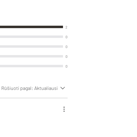
2
0
0
0
0
Rūšiuoti pagal:
Aktualiausi