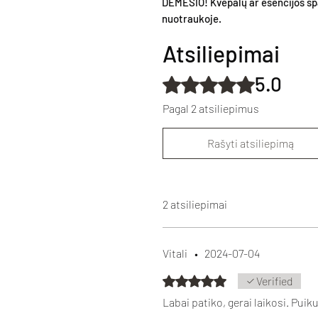
DĖMESIO! Kvepalų ar esencijos spa
nuotraukoje.
Atsiliepimai
5.0
Įvertinta 5 iš 5 žvaigždučių.
Pagal 2 atsiliepimus
Rašyti atsiliepimą
2 atsiliepimai
Vitali
•
2024-07-04
Įvertinta 5 iš 5 žvaigždučių.
Verified
Labai patiko, gerai laikosi. Pui