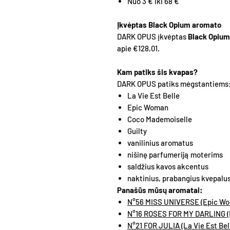
Nuo 3 € iki 68 €
Įkvėptas Black Opium aromato
DARK OPUS įkvėptas
Black Opium
apie €128,01.
Kam patiks šis kvapas?
DARK OPUS patiks mėgstantiems
La Vie Est Belle
Epic Woman
Coco Mademoiselle
Guilty
vanilinius aromatus
nišinę parfumeriją moterims
saldžius kavos akcentus
naktinius, prabangius kvepalu
Panašūs mūsų aromatai:
N°56 MISS UNIVERSE (Epic Wom
N°16 ROSES FOR MY DARLING (M
N°21 FOR JULIA (La Vie Est Bell