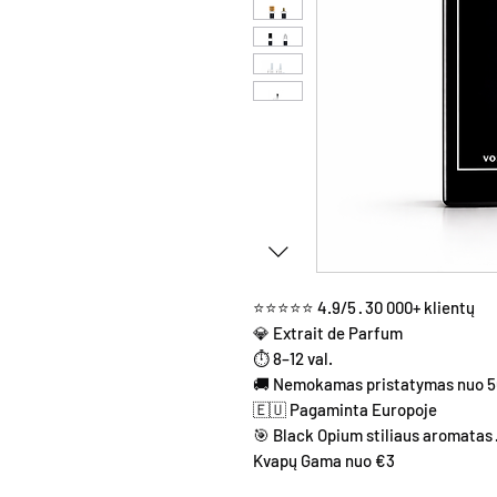
⭐⭐⭐⭐⭐ 4.9/5 · 30 000+ klientų
💎 Extrait de Parfum
⏱ 8–12 val.
🚚 Nemokamas pristatymas nuo 
🇪🇺 Pagaminta Europoje
🎯 Black Opium stiliaus aromatas ·
Kvapų Gama nuo €3