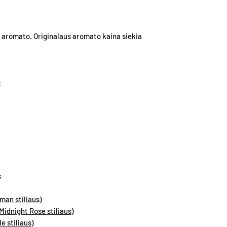
Purškiami kvepalai 50
aromatai, sukurti p
buteliukai turi mec
kurie gali turėti pan
atomaizerį, todėl pr
aromato. Originalaus aromato kaina siekia
Rekomenduojama tran
Mūsų tikslas – pasiūl
svarbių daiktų.
išliekančius Extrait
klientams mėgautis 
REKOMENDACIJOS 
:
Parfumerinė esencij
kiekvienas aromatas 
patartina aliejų nete
palikti aliejaus spalvo
drabužį, kosmetiką ar
pažeisdamas.
Kvepalus galima purk
s
nepatartina jų purkšti
perlų ir kitų papuošal
an stiliaus)
Patariame kvepinti ne
idnight Rose stiliaus)
pamušalą.
e stiliaus)