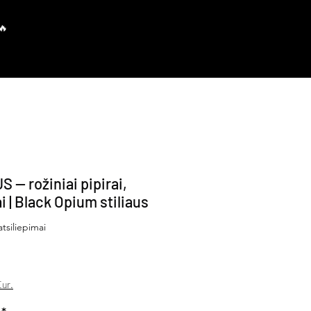
Prisijungti
 — rožiniai pipirai,
i | Black Opium stiliaus
f five stars based on 2 reviews
 atsiliepimai
avimo kaina
ur.