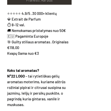
Pranešti, kai bus
⭐⭐⭐⭐⭐ 4.9/5 · 30 000+ klientų
💎 Extrait de Parfum
⏱ 8–12 val.
🚚 Nemokamas pristatymas nuo 50€
🇪🇺 Pagaminta Europoje
🎯 Guilty stiliaus aromatas · Originalas
€118,00
Kvapų Gama nuo €3
Koks tai aromatas?
N°22 LOGO
– tai rytietiškas gėlių
aromatas moterims, kuriame aštrūs
rožiniai pipirai ir citrusai susipina su
jazminų, lelijų ir persikų puokšte, o
pagrindą kuria gintaras, vanilė ir
muskusas.