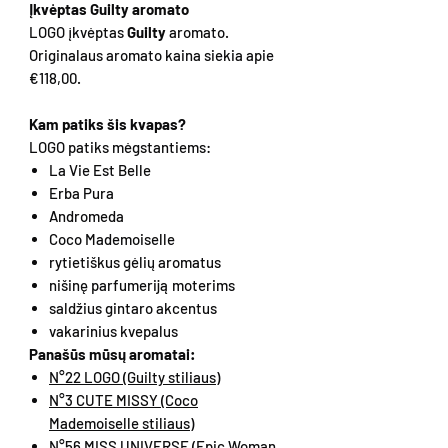
Įkvėptas Guilty aromato
LOGO įkvėptas
Guilty
aromato.
Originalaus aromato kaina siekia apie
€118,00.
Kam patiks šis kvapas?
LOGO patiks mėgstantiems:
La Vie Est Belle
Erba Pura
Andromeda
Coco Mademoiselle
rytietiškus gėlių aromatus
nišinę parfumeriją moterims
saldžius gintaro akcentus
vakarinius kvepalus
Panašūs mūsų aromatai:
N°22 LOGO (Guilty stiliaus)
N°3 CUTE MISSY (Coco
Mademoiselle stiliaus)
N°56 MISS UNIVERSE (Epic Woman