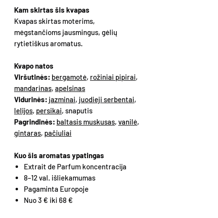
Kam skirtas šis kvapas
Kvapas skirtas moterims,
mėgstančioms jausmingus, gėlių
rytietiškus aromatus.
Kvapo natos
Viršutinės:
bergamotė
,
rožiniai pipirai
,
mandarinas
,
apelsinas
Vidurinės:
jazminai
,
juodieji serbentai
,
lelijos
,
persikai
, snaputis
Pagrindinės:
baltasis muskusas
,
vanilė
,
gintaras
,
pačiuliai
Kuo šis aromatas ypatingas
Extrait de Parfum koncentracija
8–12 val. išliekamumas
Pagaminta Europoje
Nuo 3 € iki 68 €