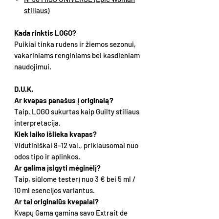
stiliaus)
Kada rinktis LOGO?
Puikiai tinka rudens ir žiemos sezonui,
vakariniams renginiams bei kasdieniam
naudojimui.
D.U.K.
Ar kvapas panašus į originalą?
Taip, LOGO sukurtas kaip Guilty stiliaus
interpretacija.
Kiek laiko išlieka kvapas?
Vidutiniškai 8–12 val., priklausomai nuo
odos tipo ir aplinkos.
Ar galima įsigyti mėginėlį?
Taip, siūlome testerį nuo 3 € bei 5 ml /
10 ml esencijos variantus.
Ar tai originalūs kvepalai?
Kvapų Gama gamina savo Extrait de