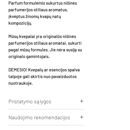
Parfum formulėmis sukurtus nišinės
parfumerijos stiliaus aromatus,
įkvėptus žinomų kvapų natų
kompozicijų.
Mūsų kvepalai yra originalūs nišinės
parfumerijos stiliaus aromatai, sukurti
pagal mūsų formules. Jie nėra susiję su
originalo gamintojais.
DĖMESIO! Kvepalų ar esencijos spalva
talpoje gali skirtis nuo pavaizduotos
nuotraukoje.
Pristatymo sąlygos
Nemokamas pristatymas Lietuvoje nuo
Naudojimo rekomendacijos
50 Eur. pirkinių krepšelio.
Prikinių krepšeliams mažesniems nei 50
REKOMENDACIJOS KVEPALŲ