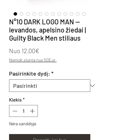
N°10 DARK LOGO MAN —
levandos, apelsino žiedai |
Guilty Black Men stiliaus
Pardavimo kaina
Nuo
12,00€
Nemok.siunta nuo 50Eur.
Pasirinkite dydį:
*
Kiekis
*
Nėra sandėlyje