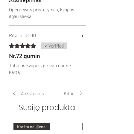
Operatyvus pristatymas, kvapas
ilgai išlieka.
Rita
•
04-10
Įvertinta 5 iš 5 žvaigždučių.
Verified
Nr.72 gumin
Tobulas kvapas, pirksiu dar ne
kartą.
Ankstesnis
Kitas
Susiję produktai
Karšta naujiena!
Karšta naujiena!