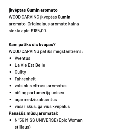
Įkvėptas Gumin aromato
WOOD CARVING įkvėptas
Gumin
aromato. Originalaus aromato kaina
siekia apie €185,00.
Kam patiks šis kvapas?
WOOD CARVING patiks mėgstantiems:
Aventus
La Vie Est Belle
Guilty
Fahrenheit
vaisinius citrusų aromatus
nišinę parfumeriją unisex
agarmedžio akcentus
vasariškus, gaivius kvepalus
Panašūs mūsų aromatai:
N°56 MISS UNIVERSE (Epic Woman
stiliaus)