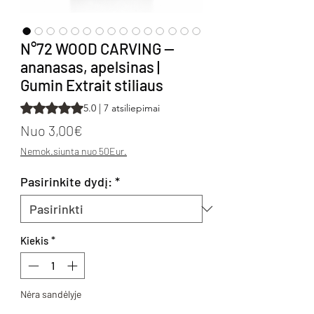
N°72 WOOD CARVING —
ananasas, apelsinas |
Gumin Extrait stiliaus
Rating is 5.0 out of five stars based on 7 reviews
5.0 | 7 atsiliepimai
Pardavimo kaina
Nuo
3,00€
Nemok.siunta nuo 50Eur.
Pasirinkite dydį:
*
Kiekis
*
Nėra sandėlyje