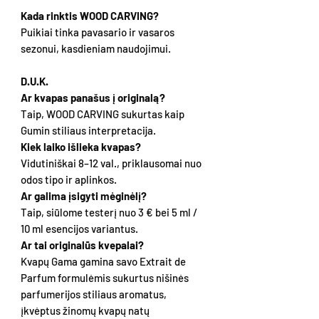
Kada rinktis WOOD CARVING?
Puikiai tinka pavasario ir vasaros
sezonui, kasdieniam naudojimui.
D.U.K.
Ar kvapas panašus į originalą?
Taip, WOOD CARVING sukurtas kaip
Gumin stiliaus interpretacija.
Kiek laiko išlieka kvapas?
Vidutiniškai 8–12 val., priklausomai nuo
odos tipo ir aplinkos.
Ar galima įsigyti mėginėlį?
Taip, siūlome testerį nuo 3 € bei 5 ml /
10 ml esencijos variantus.
Ar tai originalūs kvepalai?
Kvapų Gama gamina savo Extrait de
Parfum formulėmis sukurtus nišinės
parfumerijos stiliaus aromatus,
įkvėptus žinomų kvapų natų