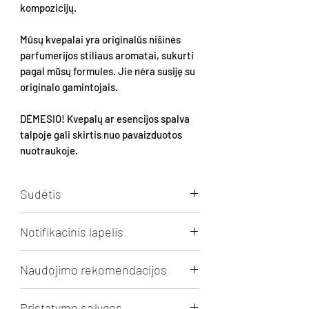
kompozicijų.
Mūsų kvepalai yra originalūs nišinės
parfumerijos stiliaus aromatai, sukurti
pagal mūsų formules. Jie nėra susiję su
originalo gamintojais.
DĖMESIO! Kvepalų ar esencijos spalva
talpoje gali skirtis nuo pavaizduotos
nuotraukoje.
Sudėtis
Aqua, Alcohol, Perfume
Notifikacinis lapelis
(PENTADECALACTONE,
HEXAMETHYLINDANOPYRAN,
Spausti
peržiūrai/parsisiuntimui.
PHENETHYL ALCOHOL, METHYL
Naudojimo rekomendacijos
DIHYDROXY-DIMETHYLBENZOATE,
ETHYL HYDROXYPYRONE, DIHYDRO
REKOMENDACIJOS KVEPALŲ
Pristatymo sąlygos