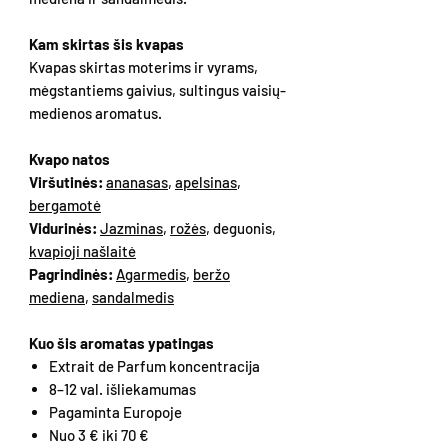
Kam skirtas šis kvapas
Kvapas skirtas moterims ir vyrams,
mėgstantiems gaivius, sultingus vaisių-
medienos aromatus.
Kvapo natos
Viršutinės:
ananasas
,
apelsinas
,
bergamotė
Vidurinės:
Jazminas
,
rožės
, deguonis,
kvapioji našlaitė
Pagrindinės:
Agarmedis
,
beržo
mediena
,
sandalmedis
Kuo šis aromatas ypatingas
Extrait de Parfum koncentracija
8–12 val. išliekamumas
Pagaminta Europoje
Nuo 3 € iki 70 €