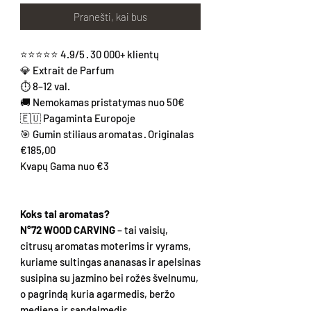
Pranešti, kai bus
⭐⭐⭐⭐⭐ 4.9/5 · 30 000+ klientų
💎 Extrait de Parfum
⏱ 8–12 val.
🚚 Nemokamas pristatymas nuo 50€
🇪🇺 Pagaminta Europoje
🎯 Gumin stiliaus aromatas · Originalas
€185,00
Kvapų Gama nuo €3
Koks tai aromatas?
N°72 WOOD CARVING
– tai vaisių,
citrusų aromatas moterims ir vyrams,
kuriame sultingas ananasas ir apelsinas
susipina su jazmino bei rožės švelnumu,
o pagrindą kuria agarmedis, beržo
mediena ir sandalmedis.