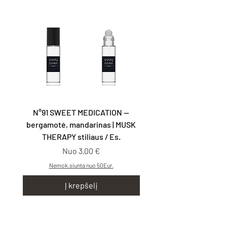
N°91 SWEET MEDICATION —
N°92 TAKE YOU WITH
bergamotė, mandarinas | MUSK
kriaušės, smilkalai | G
THERAPY stiliaus / Es.
Pardavimo kaina
Nuo
3,00 €
Nemok.siunta nuo 50Eur.
Į krepšelį