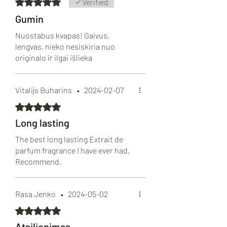
Įvertinta 5 iš 5 žvaigždučių.
Verified
tačiau nepatartina jų purkšti ant šilko,
kailio, lengvų audinių, perlų ir kitų
Gumin
papuošalų, nes ant jų gali likti dėmių.
Nuostabus kvapas! Gaivus,
Patariame kvepinti ne patį audinį, bet
lengvas, nieko nesiskiria nuo
vidinį drabužio pamušalą.
originalo ir ilgai išlieka
Vitalijs Buharins
•
2024-02-07
Įvertinta 5 iš 5 žvaigždučių.
Long lasting
The best long lasting Extrait de
parfum fragrance I have ever had.
Recommend.
Rasa Jenko
•
2024-05-02
Įvertinta 5 iš 5 žvaigždučių.
Atsiliepimas