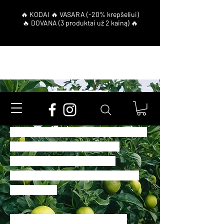
Bergamotė
Bergamotės kvapas citrusinis,
kartokas, aitrus, elegantiškas, lengvas
– vaisių ir aromatinių elementų
kokteilis su švelniu pikantišku
atspalviu, šiek tiek primenantis „Earl
Grey“ arbatą.
Parfumerijoje bergamotę galima