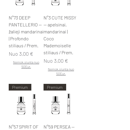
N°73 DEEP
N°3 CUTE MISSY
PANTELLERIO —
— apelsinai,
žalieji mandarinai
mandarinai |
| Profondo
Coco
stiliaus / Prem.
Mademoiselle
stiliaus / Prem.
Pardavimo kaina
Nuo
3,00 €
Pardavimo kaina
Nuo
3,00 €
Nemok.siunta nuo
50Eur.
Nemok.siunta nuo
50Eur.
Premium
Premium
N°57 SPIRIT OF
N°59 PERSEA —