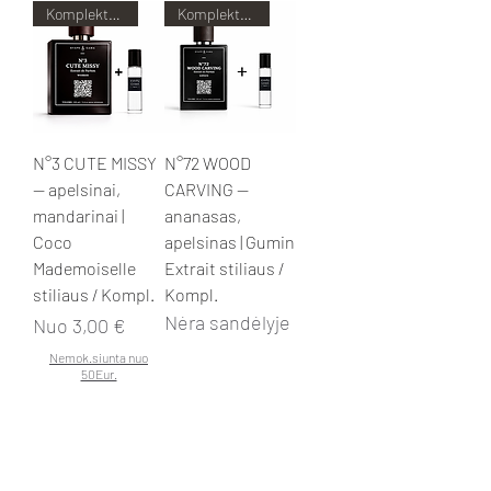
Komplektas pigiau!
Komplektas pigiau!
N°3 CUTE MISSY
N°72 WOOD
— apelsinai,
CARVING —
mandarinai |
ananasas,
Coco
apelsinas | Gumin
Mademoiselle
Extrait stiliaus /
stiliaus / Kompl.
Kompl.
Nėra sandėlyje
Pardavimo kaina
Nuo
3,00 €
Nemok.siunta nuo
50Eur.