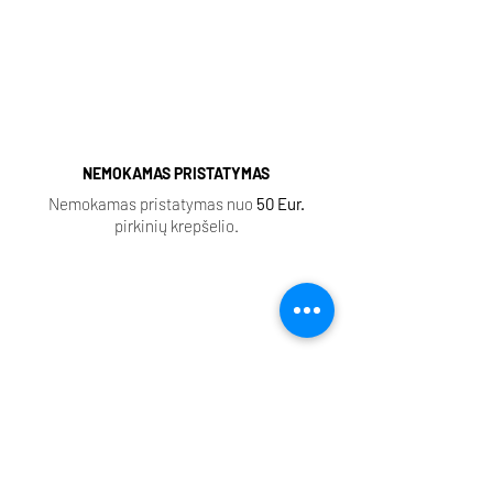
Delina
|
Black Opium
|
Coco Mademoiselle
|
Ganymede |
NEMOKAMAS PRISTATYMAS
Nemokamas pristatymas nuo
50 Eur.
pirkinių krepšelio.
EXTRAIT DE PARFUM
Aukštos kokybės produkcija, ilgai išliekantis
šleifas.