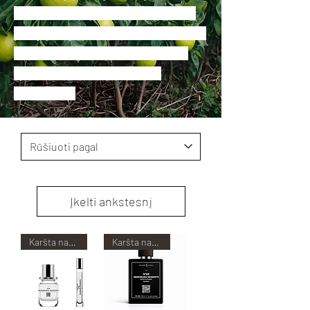
sutikti kompanijoje su: rože, jazminu,
ylang-ylang, tonka pupelėmis, šafranu,
cinamonu, vanile. Tobulai tinka tiek
vyriškiems, tiek moteriškiems
aromatams.
Įkelti ankstesnį
Karšta naujiena!
Karšta naujiena!