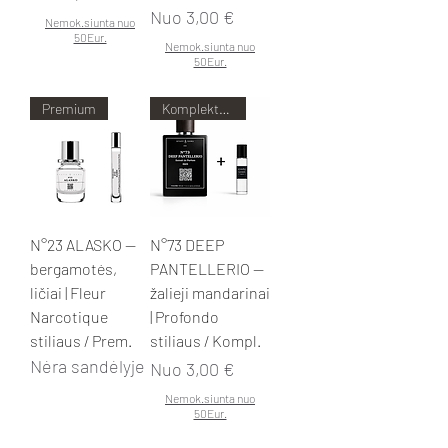
Pardavimo kaina
Nuo
3,00 €
Nemok.siunta nuo
50Eur.
Nemok.siunta nuo
50Eur.
Premium
Komplektas pigiau!
N°23 ALASKO —
N°73 DEEP
bergamotės,
PANTELLERIO —
ličiai | Fleur
žalieji mandarinai
Narcotique
| Profondo
stiliaus / Prem.
stiliaus / Kompl.
Nėra sandėlyje
Pardavimo kaina
Nuo
3,00 €
Nemok.siunta nuo
50Eur.