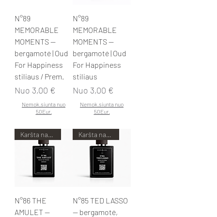
N°89
N°89
MEMORABLE
MEMORABLE
MOMENTS —
MOMENTS —
bergamotė | Oud
bergamotė | Oud
For Happiness
For Happiness
stiliaus / Prem.
stiliaus
Pardavimo kaina
Pardavimo kaina
Nuo
3,00 €
Nuo
3,00 €
Nemok.siunta nuo
Nemok.siunta nuo
50Eur.
50Eur.
Karšta naujiena!
Karšta naujiena!
N°86 THE
N°85 TED LASSO
AMULET —
— bergamotė,