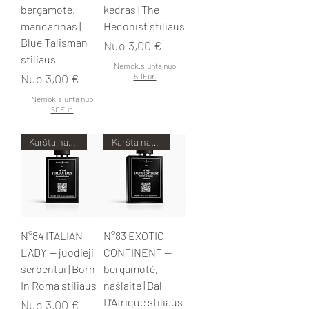
bergamotė,
kedras | The
mandarinas |
Hedonist stiliaus
Blue Talisman
Pardavimo kaina
Nuo
3,00 €
stiliaus
Nemok.siunta nuo
Pardavimo kaina
Nuo
3,00 €
50Eur.
Nemok.siunta nuo
50Eur.
Karšta naujiena!
Karšta naujiena!
N°84 ITALIAN
N°83 EXOTIC
LADY — juodieji
CONTINENT —
serbentai | Born
bergamotė,
In Roma stiliaus
našlaitė | Bal
D'Afrique stiliaus
Pardavimo kaina
Nuo
3,00 €