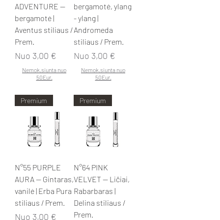
ADVENTURE —
bergamotė, ylang
bergamotė |
- ylang |
Aventus stiliaus /
Andromeda
Prem.
stiliaus / Prem.
Pardavimo kaina
Pardavimo kaina
Nuo
3,00 €
Nuo
3,00 €
Nemok.siunta nuo
Nemok.siunta nuo
50Eur.
50Eur.
Premium
Premium
N°55 PURPLE
N°64 PINK
AURA — Gintaras,
VELVET — Ličiai,
vanilė | Erba Pura
Rabarbaras |
stiliaus / Prem.
Delina stiliaus /
Prem.
Pardavimo kaina
Nuo
3,00 €