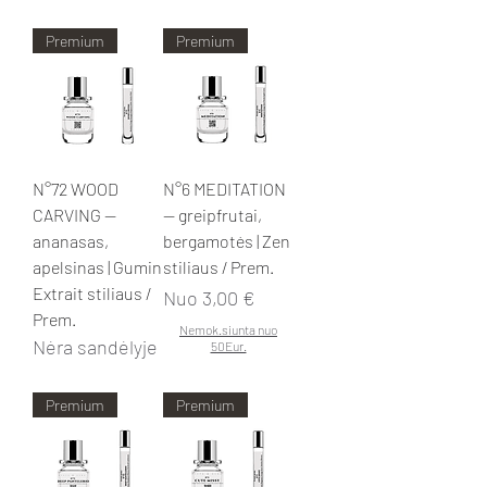
Premium
Premium
N°72 WOOD
N°6 MEDITATION
CARVING —
— greipfrutai,
ananasas,
bergamotės | Zen
apelsinas | Gumin
stiliaus / Prem.
Extrait stiliaus /
Pardavimo kaina
Nuo
3,00 €
Prem.
Nemok.siunta nuo
Nėra sandėlyje
50Eur.
Premium
Premium