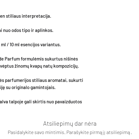
n stiliaus interpretacija.
i nuo odos tipo ir aplinkos.
 ml / 10 ml esencijos variantus.
de Parfum formulėmis sukurtus nišinės
įkvėptus žinomų kvapų natų kompozicijų.
ės parfumerijos stiliaus aromatai, sukurti
ję su originalo gamintojais.
lva talpoje gali skirtis nuo pavaizduotos
Atsiliepimų dar nėra
Pasidalykite savo mintimis. Parašykite pirmąjį atsiliepimą.