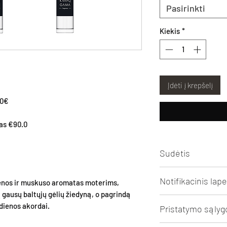
Pasirinkti
Kiekis
*
Įdėti į krepšelį
50€
las €90.0
Sudėtis
Aqua, Alcohol, Parfum
Notifikacinis lape
ienos ir muskuso aromatas moterims,
2,3,8,8-tetramethyl-
į gausų baltųjų gėlių žiedyną, o pagrindą
BUTYLPHENYL MET
Spausti peržiūrai/ats
edienos akordai.
ETHER, ETHYL LIN
Pristatymo sąlyg
ACETATE, CIS-3-HE