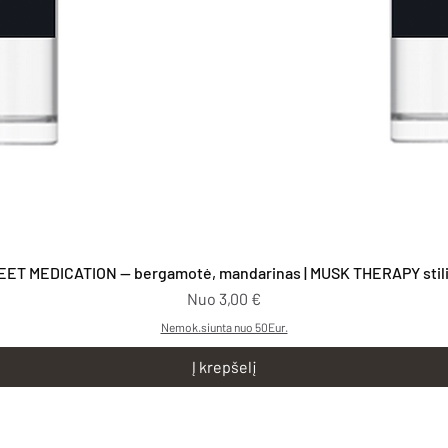
Greita peržiūra
EET MEDICATION — bergamotė, mandarinas | MUSK THERAPY stilia
Pardavimo kaina
Nuo
3,00 €
Nemok.siunta nuo 50Eur.
Į krepšelį