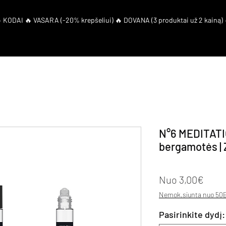
artneriai
Duk
El. Kuponas
N°6 MEDITATIO
bergamotės | Z
Pard
Nuo
3,00€
Nemok.siunta nuo 50E
Pasirinkite dydį: