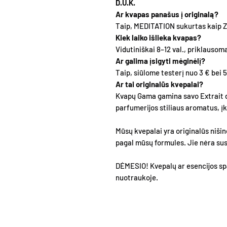
D.U.K.
Ar kvapas panašus į originalą?
Taip, MEDITATION sukurtas kaip Ze
Kiek laiko išlieka kvapas?
Vidutiniškai 8–12 val., priklausoma
Ar galima įsigyti mėginėlį?
Taip, siūlome testerį nuo 3 € bei 5
Ar tai originalūs kvepalai?
Kvapų Gama gamina savo Extrait 
parfumerijos stiliaus aromatus, 
Mūsų kvepalai yra originalūs nišin
pagal mūsų formules. Jie nėra susi
DĖMESIO! Kvepalų ar esencijos spa
nuotraukoje.