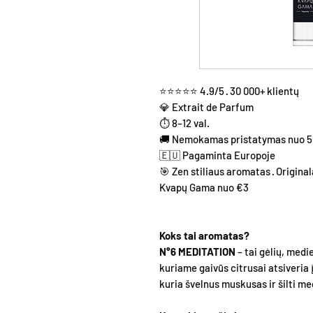
⭐⭐⭐⭐⭐ 4.9/5 · 30 000+ klientų
💎 Extrait de Parfum
⏱ 8–12 val.
🚚 Nemokamas pristatymas nuo 
🇪🇺 Pagaminta Europoje
🎯 Zen stiliaus aromatas · Origina
Kvapų Gama nuo €3
Koks tai aromatas?
N°6 MEDITATION
– tai gėlių, med
kuriame gaivūs citrusai atsiveria 
kuria švelnus muskusas ir šilti m