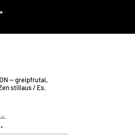
Prisijungti
N — greipfrutai,
en stiliaus / Es.
avimo kaina
ur.
*