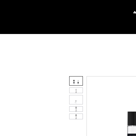
Pagrindinis
Parduotuvė
P