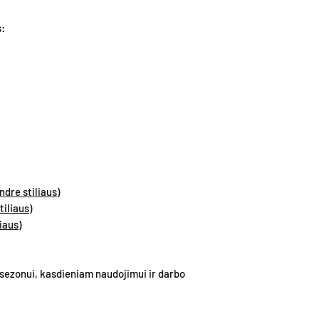
buteliukai turi mec
kurie gali turėti pan
atomaizerį, todėl pr
:
Rekomenduojama tran
Mūsų tikslas – pasiūl
svarbių daiktų.
išliekančius Extrait
klientams mėgautis 
REKOMENDACIJOS 
Parfumerinė esencij
kiekvienas aromatas 
patartina aliejų nete
palikti aliejaus spalvo
drabužį, kosmetiką ar
dre stiliaus)
pažeisdamas.
iliaus)
Kvepalus galima purk
iaus)
nepatartina jų purkšti
perlų ir kitų papuošal
Patariame kvepinti ne
s sezonui, kasdieniam naudojimui ir darbo
pamušalą.