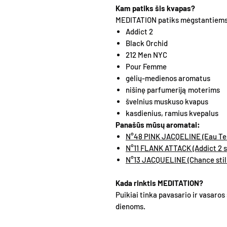
Kam patiks šis kvapas?
MEDITATION patiks mėgstantiems
Addict 2
Black Orchid
212 Men NYC
Pour Femme
gėlių-medienos aromatus
nišinę parfumeriją moterims
švelnius muskuso kvapus
kasdienius, ramius kvepalus
Panašūs mūsų aromatai:
N°48 PINK JACQELINE (Eau Ten
N°11 FLANK ATTACK (Addict 2 st
N°13 JACQUELINE (Chance stil
Kada rinktis MEDITATION?
Puikiai tinka pavasario ir vasaro
dienoms.