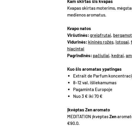
Kam skirtas šis kvapas
Kvapas skirtas moterims, mėgsta
medienos aromatus.
Kvapo natos
Viršutinės:
greipfrutai
,
bergamot
Vidurinės:
kininės rožės
,
lotosai
,
hiacintai
Pagrindinės:
pačiuliai
,
kedrai
,
am
Kuo šis aromatas ypatingas
Extrait de Parfum koncentraci
8–12 val. išliekamumas
Pagaminta Europoje
Nuo 3 € iki 70 €
Įkvėptas Zen aromato
MEDITATION įkvėptas
Zen
aromato
€90.0.