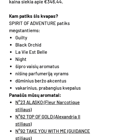
kaina siekia apie €346,44.
Kam patiks šis kvapas?
SPIRIT OF ADVENTURE patiks
mėgstantiems:
Guilty
Black Orchid
La Vie Est Belle
Night
šipro vaisių aromatus
nišinę parfumeriją vyrams
dūminius beržo akcentus
vakarinius, prabangius kvepalus
Panašūs mūsų aromatai:
N°23 ALASKO (Fleur Narcotique
stiliaus)
N°62 TOP OF GOLD (Alexandria II
stiliaus)
N°92 TAKE YOU WITH ME (GUIDANCE
stiliaus)