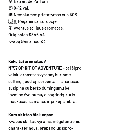
💎 Extrait de Parfum
⏱ 8–12 val.
🚚 Nemokamas pristatymas nuo 50€
🇪🇺 Pagaminta Europoje
🎯 Aventus stiliaus aromatas ·
Originalas €346,44
Kvapų Gama nuo €3
Koks tai aromatas?
N°57 SPIRIT OF ADVENTURE
– tai šipro,
vaisių aromatas vyrams, kuriame
sultingi juodieji serbentai ir ananasas
susipina su beržo dūmingumu bei
jazmino švelnumu, o pagrindą kuria
muskusas, samanos ir pilkoji ambra.
Kam skirtas šis kvapas
Kvapas skirtas vyrams, mėgstantiems
charakteringus, prabangius šipro-