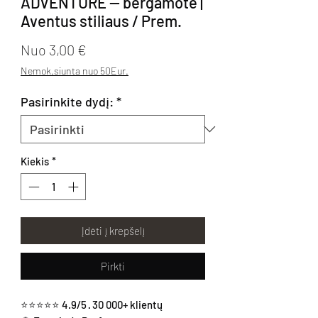
ADVENTURE — bergamotė |
Aventus stiliaus / Prem.
Pardavimo kaina
Nuo
3,00 €
Nemok.siunta nuo 50Eur.
Pasirinkite dydį:
*
Kiekis
*
Įdėti į krepšelį
Pirkti
⭐⭐⭐⭐⭐ 4.9/5 · 30 000+ klientų