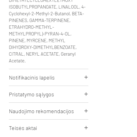
DIMETHYLCYCLOHEXYLETHOXY
ISOBUTYLPROPANOATE, LINALOOL, 4-
Cyclohexyl-2-Methyl-2-Butanol, BETA-
PINENES, GAMMA-TERPINENE,
ETRAHYDRO-METHYL-
METHYLPROPYL)-PYRAN-4-OL,
PINENE, MYRCENE, METHYL
DIHYDROXY-DIMETHYLBENZOATE,
CITRAL, NERYL ACETATE, Geranyl
Acetate.
Notifikacinis lapelis
Spausti peržiūrai/parsiuntimui.
Pristatymo sąlygos
Nemokamas pristatymas Lietuvos paštu
Naudojimo rekomendacijos
ir Omniva paštomatu Lietuvoje nuo 30
Eur. pirkinių krepšelio.
REKOMENDACIJOS KVEPALŲ
Prikinių krepšeliams mažesniems nei 30
Teisės aktai
BUTELIUKAMS
Eur. taikomas pristatymo mokestis: