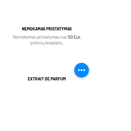
NEMOKAMAS PRISTATYMAS
Nemokamas pristatymas nuo
50 Eur.
pirkinių krepšelio.
EXTRAIT DE PARFUM
Aukštos kokybės produkcija, ilgai išliekantis
šleifas.