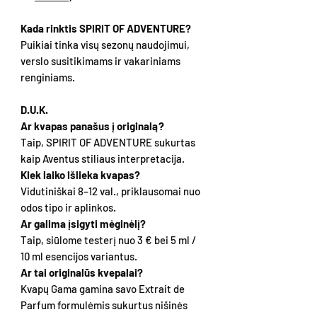
Kada rinktis SPIRIT OF ADVENTURE?
Puikiai tinka visų sezonų naudojimui,
verslo susitikimams ir vakariniams
renginiams.
D.U.K.
Ar kvapas panašus į originalą?
Taip, SPIRIT OF ADVENTURE sukurtas
kaip Aventus stiliaus interpretacija.
Kiek laiko išlieka kvapas?
Vidutiniškai 8–12 val., priklausomai nuo
odos tipo ir aplinkos.
Ar galima įsigyti mėginėlį?
Taip, siūlome testerį nuo 3 € bei 5 ml /
10 ml esencijos variantus.
Ar tai originalūs kvepalai?
Kvapų Gama gamina savo Extrait de
Parfum formulėmis sukurtus nišinės