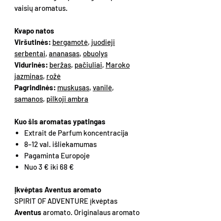
vaisių aromatus.
Kvapo natos
Viršutinės:
bergamotė
,
juodieji
serbentai
,
ananasas
,
obuolys
Vidurinės:
beržas
,
pačiuliai
,
Maroko
jazminas
,
rožė
Pagrindinės:
muskusas
,
vanilė
,
samanos
,
pilkoji ambra
Kuo šis aromatas ypatingas
Extrait de Parfum koncentracija
8–12 val. išliekamumas
Pagaminta Europoje
Nuo 3 € iki 68 €
Įkvėptas Aventus aromato
SPIRIT OF ADVENTURE įkvėptas
Aventus
aromato. Originalaus aromato