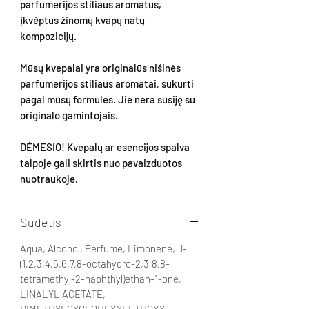
parfumerijos stiliaus aromatus,
įkvėptus žinomų kvapų natų
kompozicijų.
Mūsų kvepalai yra originalūs nišinės
parfumerijos stiliaus aromatai, sukurti
pagal mūsų formules. Jie nėra susiję su
originalo gamintojais.
DĖMESIO! Kvepalų ar esencijos spalva
talpoje gali skirtis nuo pavaizduotos
nuotraukoje.
Sudėtis
Aqua, Alcohol, Perfume, Limonene, 1-
(1,2,3,4,5,6,7,8-octahydro-2,3,8,8-
tetramethyl-2-naphthyl)ethan-1-one,
LINALYL ACETATE,