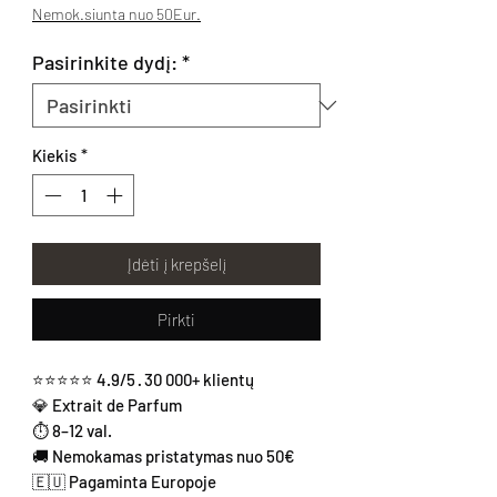
Nemok.siunta nuo 50Eur.
Pasirinkite dydį:
*
Kiekis
*
Įdėti į krepšelį
Pirkti
⭐⭐⭐⭐⭐ 4.9/5 · 30 000+ klientų
💎 Extrait de Parfum
⏱ 8–12 val.
🚚 Nemokamas pristatymas nuo 50€
🇪🇺 Pagaminta Europoje