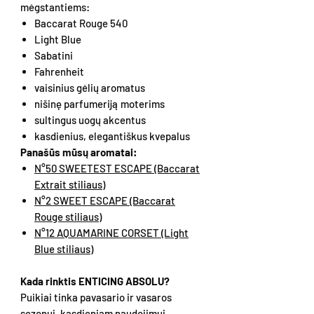
mėgstantiems:
Baccarat Rouge 540
Light Blue
Sabatini
Fahrenheit
vaisinius gėlių aromatus
nišinę parfumeriją moterims
sultingus uogų akcentus
kasdienius, elegantiškus kvepalus
Panašūs mūsų aromatai:
N°50 SWEETEST ESCAPE (Baccarat
Extrait stiliaus)
N°2 SWEET ESCAPE (Baccarat
Rouge stiliaus)
N°12 AQUAMARINE CORSET (Light
Blue stiliaus)
Kada rinktis ENTICING ABSOLU?
Puikiai tinka pavasario ir vasaros
sezonui, kasdieniam naudojimui.