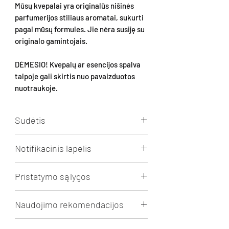
Mūsų kvepalai yra originalūs nišinės
parfumerijos stiliaus aromatai, sukurti
pagal mūsų formules. Jie nėra susiję su
originalo gamintojais.
DĖMESIO! Kvepalų ar esencijos spalva
talpoje gali skirtis nuo pavaizduotos
nuotraukoje.
Sudėtis
Aqua, Alcohol, Perfume (1-
Notifikacinis lapelis
(1,2,3,4,5,6,7,8-octahydro-2,3,8,8-
tetramethyl-2-naphthyl)ethan-1-one,
Spausti
peržiūrai/parsiuntimui.
HEXAMETHYLINDANOPYRAN, ETHYL
Pristatymo sąlygos
LINALOOL, NEROLIDOL ISOMERS,
OXACYCLOHEPTADEC-10-EN-2-ONE,
Nemokamas pristatymas Lietuvos paštu
Naudojimo rekomendacijos
ISOCAMPHENYL CYCLOHEXANOL
ir Omniva paštomatu Lietuvoje nuo 30
MIXED ISOMERS, PENTADECALACTONE,
Eur. pirkinių krepšelio.
REKOMENDACIJOS KVEPALŲ