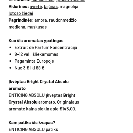
Vidurinės:
avietė
,
bijūnas
, magnolija,
lotoso žiedai
Pagrindinės:
ambra
,
raudonmedžio
mediena
,
muskusas
Kuo šis aromatas ypatingas
Extrait de Parfum koncentracija
8–12 val. išliekamumas
Pagaminta Europoje
Nuo 3 € iki 68 €
Įkvėptas Bright Crystal Absolu
aromato
ENTICING ABSOLU įkvėptas
Bright
Crystal Absolu
aromato. Originalaus
aromato kaina siekia apie €145,00.
Kam patiks šis kvapas?
ENTICING ABSOLU patiks