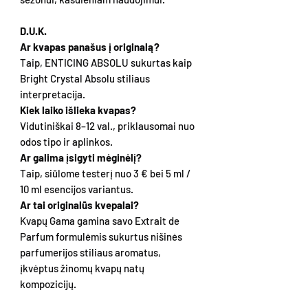
D.U.K.
Ar kvapas panašus į originalą?
Taip, ENTICING ABSOLU sukurtas kaip
Bright Crystal Absolu stiliaus
interpretacija.
Kiek laiko išlieka kvapas?
Vidutiniškai 8–12 val., priklausomai nuo
odos tipo ir aplinkos.
Ar galima įsigyti mėginėlį?
Taip, siūlome testerį nuo 3 € bei 5 ml /
10 ml esencijos variantus.
Ar tai originalūs kvepalai?
Kvapų Gama gamina savo Extrait de
Parfum formulėmis sukurtus nišinės
parfumerijos stiliaus aromatus,
įkvėptus žinomų kvapų natų
kompozicijų.