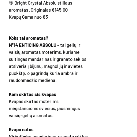
🎯 Bright Crystal Absolu stiliaus
aromatas · Originalas €145,00
Kvapų Gama nuo €3
Koks tai aromatas?
N°14 ENTICING ABSOLU
– tai gėlių ir
vaisių aromatas moterims, kuriame
sultingas mandarinas ir granato sėklos
atsiveria į bijūnų, magnolijų ir avietės
puokštę, o pagrindą kuria ambra ir
raudonmedžio mediena.
Kam skirtas šis kvapas
Kvapas skirtas moterims,
mėgstančioms šviesius, jausmingus
vaisių-gėlių aromatus.
Kvapo natos
Viršutinės:
mandarinas
,
granato sėklos