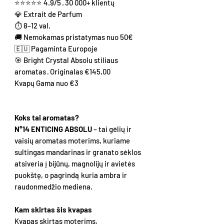
⭐⭐⭐⭐⭐ 4.9/5 · 30 000+ klientų
💎 Extrait de Parfum
⏱ 8–12 val.
🚚 Nemokamas pristatymas nuo 50€
🇪🇺 Pagaminta Europoje
🎯 Bright Crystal Absolu stiliaus
aromatas · Originalas €145,00
Kvapų Gama nuo €3
Koks tai aromatas?
N°14 ENTICING ABSOLU
– tai gėlių ir
vaisių aromatas moterims, kuriame
sultingas mandarinas ir granato sėklos
atsiveria į bijūnų, magnolijų ir avietės
puokštę, o pagrindą kuria ambra ir
raudonmedžio mediena.
Kam skirtas šis kvapas
Kvapas skirtas moterims,