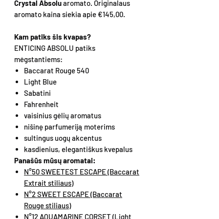
Crystal Absolu
aromato. Originalaus
aromato kaina siekia apie €145,00.
Kam patiks šis kvapas?
ENTICING ABSOLU patiks
mėgstantiems:
Baccarat Rouge 540
Light Blue
Sabatini
Fahrenheit
vaisinius gėlių aromatus
nišinę parfumeriją moterims
sultingus uogų akcentus
kasdienius, elegantiškus kvepalus
Panašūs mūsų aromatai:
N°50 SWEETEST ESCAPE (Baccarat
Extrait stiliaus)
N°2 SWEET ESCAPE (Baccarat
Rouge stiliaus)
N°12 AQUAMARINE CORSET (Light