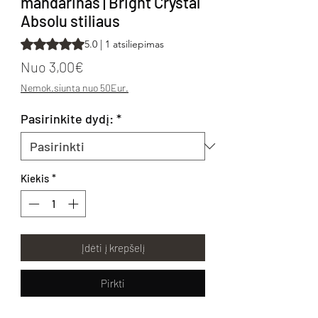
mandarinas | Bright Crystal
Absolu stiliaus
Rating is 5.0 out of five stars based on 1 review
5.0 | 1 atsiliepimas
Pardavimo kaina
Nuo
3,00€
Nemok.siunta nuo 50Eur.
Pasirinkite dydį:
*
Kiekis
*
Įdėti į krepšelį
Pirkti