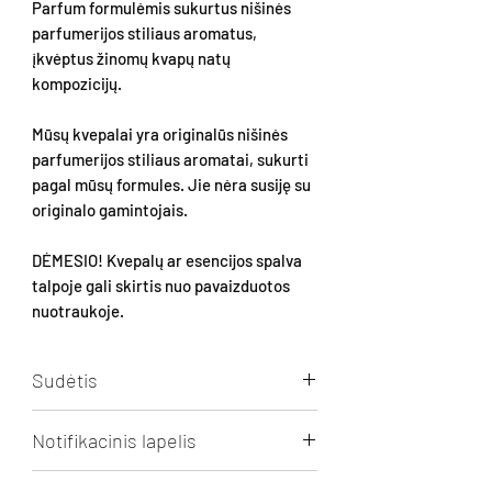
Parfum formulėmis sukurtus nišinės
parfumerijos stiliaus aromatus,
įkvėptus žinomų kvapų natų
kompozicijų.
Mūsų kvepalai yra originalūs nišinės
parfumerijos stiliaus aromatai, sukurti
pagal mūsų formules. Jie nėra susiję su
originalo gamintojais.
DĖMESIO! Kvepalų ar esencijos spalva
talpoje gali skirtis nuo pavaizduotos
nuotraukoje.
Sudėtis
Aqua, Alcohol, Perfume (1-
Notifikacinis lapelis
(1,2,3,4,5,6,7,8-octahydro-2,3,8,8-
tetramethyl-2-naphthyl)ethan-1-one,
Spausti
peržiūrai/parsiuntimui.