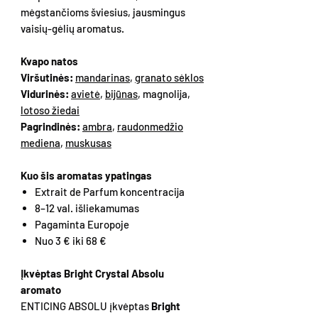
mėgstančioms šviesius, jausmingus
vaisių-gėlių aromatus.
Kvapo natos
Viršutinės:
mandarinas
,
granato sėklos
Vidurinės:
avietė
,
bijūnas
, magnolija,
lotoso žiedai
Pagrindinės:
ambra
,
raudonmedžio
mediena
,
muskusas
Kuo šis aromatas ypatingas
Extrait de Parfum koncentracija
8–12 val. išliekamumas
Pagaminta Europoje
Nuo 3 € iki 68 €
Įkvėptas Bright Crystal Absolu
aromato
ENTICING ABSOLU įkvėptas
Bright