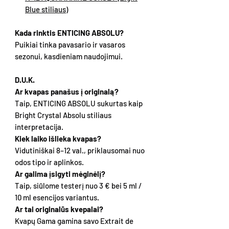
Blue stiliaus)
Kada rinktis ENTICING ABSOLU?
Puikiai tinka pavasario ir vasaros
sezonui, kasdieniam naudojimui.
D.U.K.
Ar kvapas panašus į originalą?
Taip, ENTICING ABSOLU sukurtas kaip
Bright Crystal Absolu stiliaus
interpretacija.
Kiek laiko išlieka kvapas?
Vidutiniškai 8–12 val., priklausomai nuo
odos tipo ir aplinkos.
Ar galima įsigyti mėginėlį?
Taip, siūlome testerį nuo 3 € bei 5 ml /
10 ml esencijos variantus.
Ar tai originalūs kvepalai?
Kvapų Gama gamina savo Extrait de