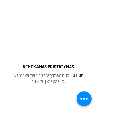
Sauvage
|
Baccarat Rouge
|
Lost Cherry
|
Aventus
|
Fleur Narcotique
|
Tobacco Vanille
|
Delina
|
Black Opium
|
Coco Mademoiselle
|
Ganymede |
NEMOKAMAS PRISTATYMAS
Nemokamas pristatymas nuo
50 Eur.
pirkinių krepšelio.
EXTRAIT DE PARFUM
Aukštos kokybės produkcija, ilgai išliekantis