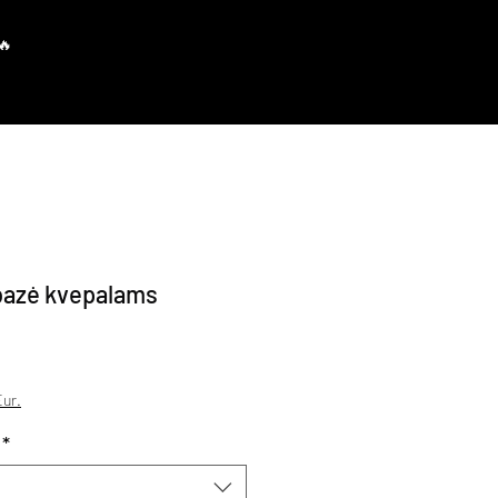
Prisijungti
bazė kvepalams
davimo kaina
ur.
*