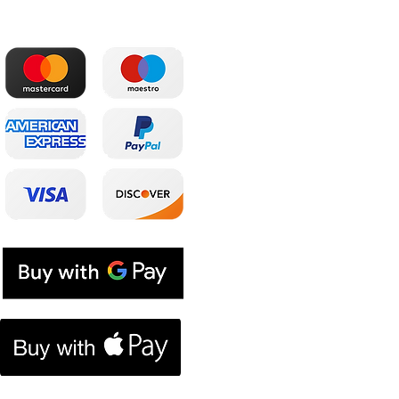
Patogiausi atsiskaitymai
Parduotuvė
Pagrindinis
Partneriai
El. parduotuvė
Prenumeratos
El. dovanų kuponas
Tinklaraštis
Lojalumo programa
Prekinis ženklas