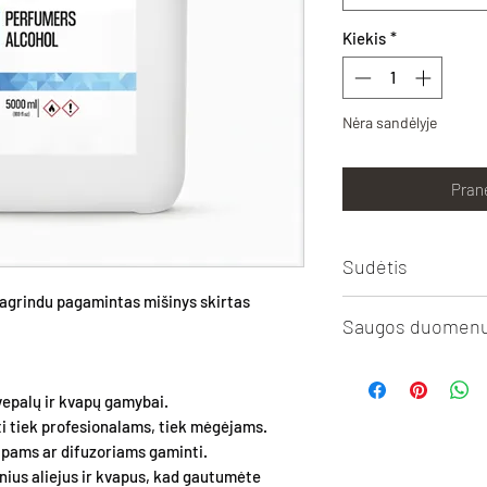
Kiekis
*
Nėra sandėlyje
Prane
Sudėtis
pagrindu pagamintas mišinys skirtas
Etilo alkoholis 99%
Saugos duomenų
Izopropilo miristatas
DPG dipropilenglikoli
Spausti
peržiūra/sp
Distiliuotas vanduo
kvepalų ir kvapų gamybai.
Condition
ti tiek profesionalams, tiek mėgėjams.
pams ar difuzoriams gaminti.
inius aliejus ir kvapus, kad gautumėte