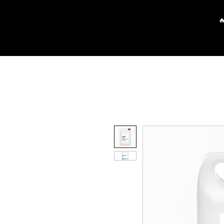
Pagrindinis
Parduotuvė
P