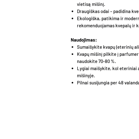
vietisą mišinį.
Draugiškas odai – padidina kv
Ekologiška, patikima ir modern
rekomenduojamas kvepalų ir 
Naudojimas:
Sumaišykite kvapų (eterinių ali
Kvapų mišinį pilkite į parfume
naudokite 70-80 %.
Lygiai maišykite, kol eteriniai a
mišinyje.
Pilnai susijungia per 48 valand