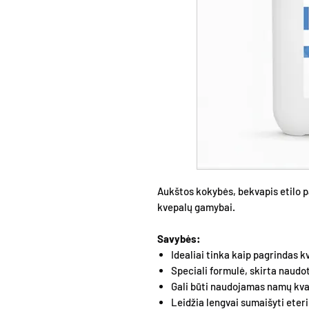
Aukštos kokybės, bekvapis etilo 
kvepalų gamybai.
Savybės:
Idealiai tinka kaip pagrindas 
Speciali formulė, skirta naudo
Gali būti naudojamas namų kva
Leidžia lengvai sumaišyti eter