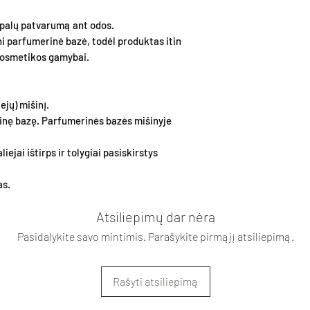
EAN (GTIN)
epalų patvarumą ant odos.
i parfumerinė bazė, todėl produktas itin
Manufacturer code
kosmetikos gamybai.
Brand
Packaging status
ejų) mišinį.
rinę bazę. Parfumerinės bazės mišinyje
Medical device
liejai ištirps ir tolygiai pasiskirstys
Form
as.
Capacity
Atsiliepimų dar nėra
Pasidalykite savo mintimis. Parašykite pirmąjį atsiliepimą.
For
Rašyti atsiliepimą