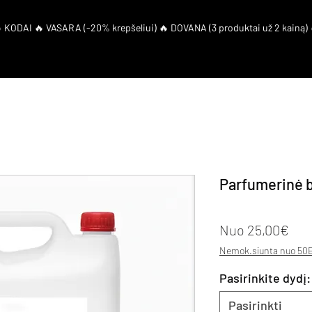
artneriai
Duk
El. Kuponas
Parfumerinė 
Par
Nuo
25,00€
Nemok.siunta nuo 50E
Pasirinkite dydį:
Pasirinkti