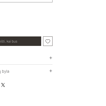
šti, kai bus
 byla
s
ausdinimui
new