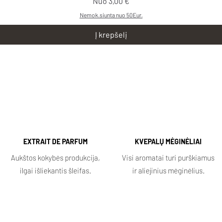
Pardavimo kaina
Nuo
3,00 €
Nemok.siunta nuo 50Eur.
Į krepšelį
EXTRAIT DE PARFUM
KVEPALŲ MĖGINĖLIAI
Aukštos kokybės produkcija,
Visi aromatai turi purškiamus
ilgai išliekantis šleifas.
ir aliejinius mėginėlius.