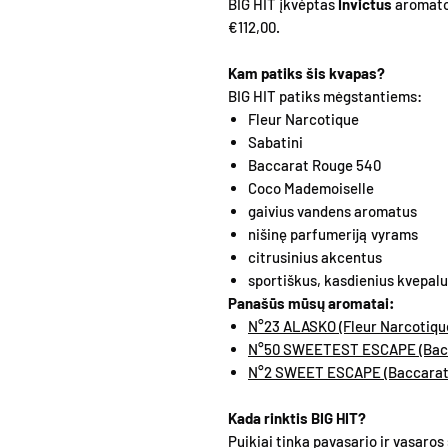
BIG HIT įkvėptas
Invictus
aromato.
€112,00.
Kam patiks šis kvapas?
BIG HIT patiks mėgstantiems:
Fleur Narcotique
Sabatini
Baccarat Rouge 540
Coco Mademoiselle
gaivius vandens aromatus
nišinę parfumeriją vyrams
citrusinius akcentus
sportiškus, kasdienius kvepal
Panašūs mūsų aromatai:
N°23 ALASKO (Fleur Narcotique
N°50 SWEETEST ESCAPE (Baccar
N°2 SWEET ESCAPE (Baccarat R
Kada rinktis BIG HIT?
Puikiai tinka pavasario ir vasaro