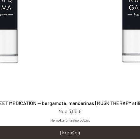
Greita peržiūra
EET MEDICATION — bergamotė, mandarinas | MUSK THERAPY stilia
Pardavimo kaina
Nuo
3,00 €
Nemok.siunta nuo 50Eur.
Į krepšelį