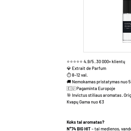
⭐⭐⭐⭐⭐ 4.9/5 · 30 000+ klientų
💎 Extrait de Parfum
⏱ 8–12 val.
🚚 Nemokamas pristatymas nuo 
🇪🇺 Pagaminta Europoje
🎯 Invictus stiliaus aromatas · Ori
Kvapų Gama nuo €3
Koks tai aromatas?
N°74 BIG HIT
– tai medienos, van