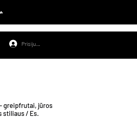
Prisijungti
 greipfrutai, jūros
s stiliaus / Es.
avimo kaina