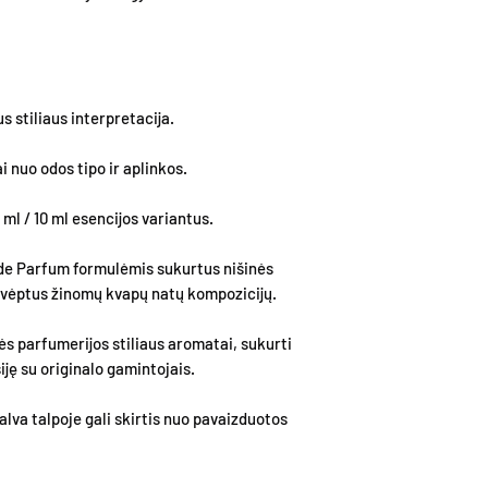
s stiliaus interpretacija.
i nuo odos tipo ir aplinkos.
 ml / 10 ml esencijos variantus.
de Parfum formulėmis sukurtus nišinės
įkvėptus žinomų kvapų natų kompozicijų.
ės parfumerijos stiliaus aromatai, sukurti
ję su originalo gamintojais.
lva talpoje gali skirtis nuo pavaizduotos