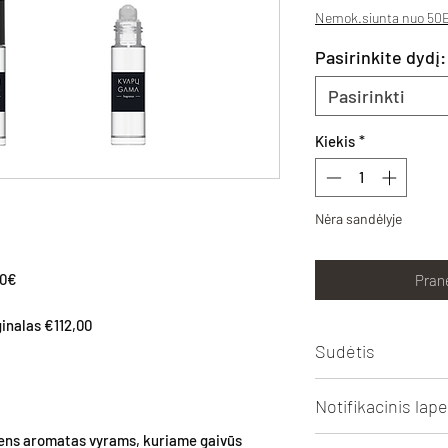
Nemok.siunta nuo 50E
Pasirinkite dydį:
Pasirinkti
Kiekis
*
Nėra sandėlyje
50€
Prane
ginalas €112,00
Sudėtis
Aqua, Alcohol, Perfu
Notifikacinis lape
octahydro-2,3,8,8-t
LINALYL ACETATE,
dens aromatas vyrams, kuriame gaivūs
Spausti peržiūrai/pa