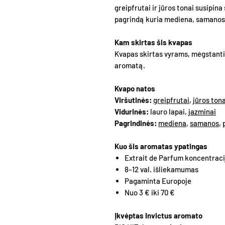
greipfrutai ir jūros tonai susipina
pagrindą kuria mediena, samanos i
Kam skirtas šis kvapas
Kvapas skirtas vyrams, mėgstant
aromatą.
Kvapo natos
Viršutinės:
greipfrutai
,
jūros tona
Vidurinės:
lauro lapai,
jazminai
Pagrindinės:
mediena
,
samanos
,
Kuo šis aromatas ypatingas
Extrait de Parfum koncentraci
8–12 val. išliekamumas
Pagaminta Europoje
Nuo 3 € iki 70 €
Įkvėptas Invictus aromato