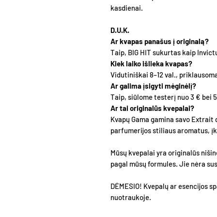
kasdienai.
D.U.K.
Ar kvapas panašus į originalą?
Taip, BIG HIT sukurtas kaip Invictu
Kiek laiko išlieka kvapas?
Vidutiniškai 8–12 val., priklausoma
Ar galima įsigyti mėginėlį?
Taip, siūlome testerį nuo 3 € bei 5
Ar tai originalūs kvepalai?
Kvapų Gama gamina savo Extrait 
parfumerijos stiliaus aromatus, 
Mūsų kvepalai yra originalūs nišin
pagal mūsų formules. Jie nėra susi
DĖMESIO! Kvepalų ar esencijos spa
nuotraukoje.