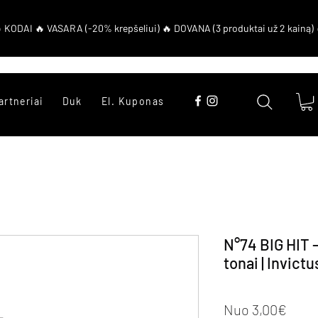
artneriai
Duk
El. Kuponas
N°74 BIG HIT —
tonai | Invictu
Pard
Nuo
3,00€