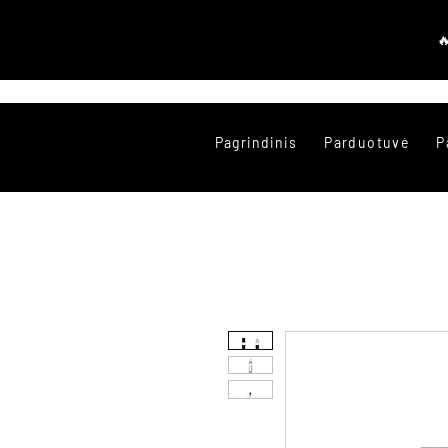
Pagrindinis
Parduotuvė
P