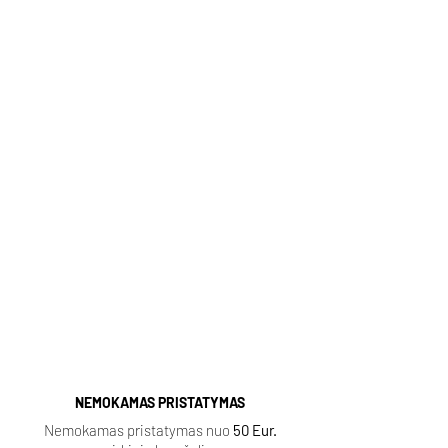
Email:
pagalba@kvapugama.lt
Kvepalai internetu, pristatymas
http://kvapugama.lt/
Kvapų Gama
Populiarūs aromatai (spausti):
Sauvage
|
Baccarat Rouge
|
Lost Cherry
|
Aventus
|
Fleur Narcotique
|
Tobacco Vanille
|
Delina
|
Black Opium
|
Coco Mademoiselle
|
Ganymede |
NEMOKAMAS PRISTATYMAS
Nemokamas pristatymas nuo
50 Eur.