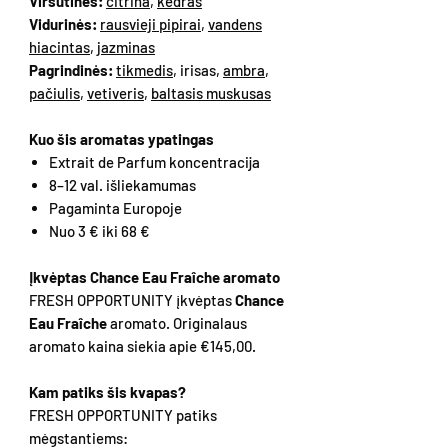
Viršutinės:
citrina
,
kedras
Vidurinės:
rausvieji pipirai
,
vandens
hiacintas
,
jazminas
Pagrindinės:
tikmedis
, irisas,
ambra
,
pačiulis
,
vetiveris
,
baltasis muskusas
Kuo šis aromatas ypatingas
Extrait de Parfum koncentracija
8–12 val. išliekamumas
Pagaminta Europoje
Nuo 3 € iki 68 €
Įkvėptas Chance Eau Fraîche aromato
FRESH OPPORTUNITY įkvėptas
Chance
Eau Fraîche
aromato. Originalaus
aromato kaina siekia apie €145,00.
Kam patiks šis kvapas?
FRESH OPPORTUNITY patiks
mėgstantiems: