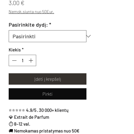
Price
3,00 €
Nemok.siunta nuo 50Eur.
Pasirinkite dydį:
*
Kiekis
*
Įdėti į krepšelį
Pirkti
⭐⭐⭐⭐⭐ 4.9/5 · 30 000+ klientų
💎 Extrait de Parfum
⏱ 8–12 val.
🚚 Nemokamas pristatymas nuo 50€