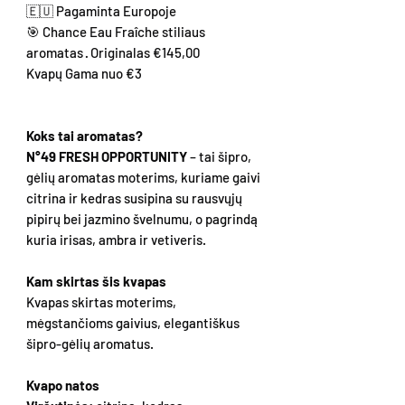
🇪🇺 Pagaminta Europoje
🎯 Chance Eau Fraîche stiliaus
aromatas · Originalas €145,00
Kvapų Gama nuo €3
Koks tai aromatas?
N°49 FRESH OPPORTUNITY
– tai šipro,
gėlių aromatas moterims, kuriame gaivi
citrina ir kedras susipina su rausvųjų
pipirų bei jazmino švelnumu, o pagrindą
kuria irisas, ambra ir vetiveris.
Kam skirtas šis kvapas
Kvapas skirtas moterims,
mėgstančioms gaivius, elegantiškus
šipro-gėlių aromatus.
Kvapo natos