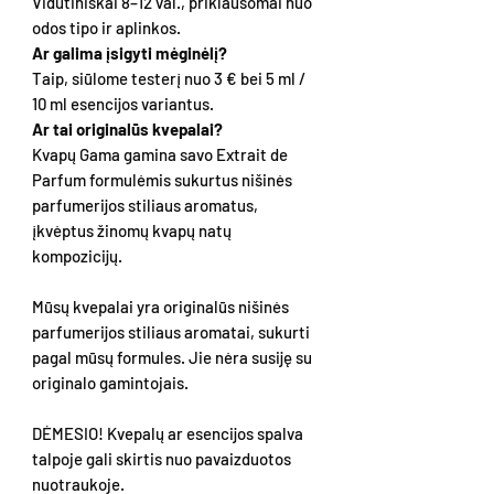
Vidutiniškai 8–12 val., priklausomai nuo
odos tipo ir aplinkos.
Ar galima įsigyti mėginėlį?
Taip, siūlome testerį nuo 3 € bei 5 ml /
10 ml esencijos variantus.
Ar tai originalūs kvepalai?
Kvapų Gama gamina savo Extrait de
Parfum formulėmis sukurtus nišinės
parfumerijos stiliaus aromatus,
įkvėptus žinomų kvapų natų
kompozicijų.
Mūsų kvepalai yra originalūs nišinės
parfumerijos stiliaus aromatai, sukurti
pagal mūsų formules. Jie nėra susiję su
originalo gamintojais.
DĖMESIO! Kvepalų ar esencijos spalva
talpoje gali skirtis nuo pavaizduotos
nuotraukoje.