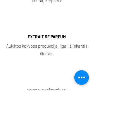
pirkinių krepšelio.
EXTRAIT DE PARFUM
Aukštos kokybės produkcija, ilgai išliekantis
šleifas.
KVEPALŲ MĖGINĖLIAI
Visi aromatai turi purškiamus ir aliejinius
mėginėlius.