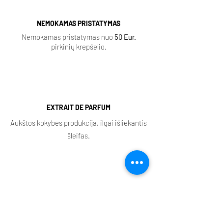
NEMOKAMAS PRISTATYMAS
Nemokamas pristatymas nuo
50 Eur.
pirkinių krepšelio.
EXTRAIT DE PARFUM
Aukštos kokybės produkcija, ilgai išliekantis
šleifas.
KVEPALŲ MĖGINĖLIAI
Visi aromatai turi purškiamus ir aliejinius