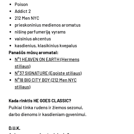
Poison
Addict 2
212 Men NYC
prieskoninius medienos aromatus
nišinę parfumeriją vyrams
vaisinius akcentus
kasdienius, klasikinius kvepalus
Panašūs mūsų aromatai:
N°1 HEAVEN ON EARTH (Hermens
stiliaus)
N°37 SIGNATURE (Egoiste stiliaus)
N°18 BIG CITY BOY (212 Men NYC
stiliaus)
Kada rinktis HE GOES CLASSIC?
Puikiai tinka rudens ir žiemos sezonui,
darbo dienoms ir kasdieniam gyvenimui.
D.U.K.