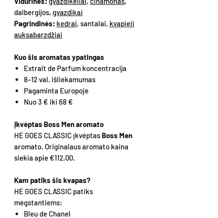
Vidurinės:
gvazdikėliai
,
cinamonas
,
dalbergijos,
gvazdikai
Pagrindinės:
kedrai
, santalai,
kvapieji
auksabarzdžiai
Kuo šis aromatas ypatingas
Extrait de Parfum koncentracija
8–12 val. išliekamumas
Pagaminta Europoje
Nuo 3 € iki 68 €
Įkvėptas Boss Men aromato
HE GOES CLASSIC įkvėptas
Boss Men
aromato. Originalaus aromato kaina
siekia apie €112,00.
Kam patiks šis kvapas?
HE GOES CLASSIC patiks
mėgstantiems:
Bleu de Chanel