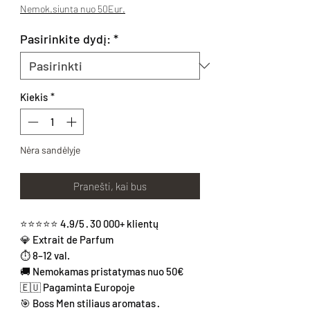
Nemok.siunta nuo 50Eur.
Pasirinkite dydį:
*
Kiekis
*
Nėra sandėlyje
Pranešti, kai bus
⭐⭐⭐⭐⭐ 4.9/5 · 30 000+ klientų
💎 Extrait de Parfum
⏱ 8–12 val.
🚚 Nemokamas pristatymas nuo 50€
🇪🇺 Pagaminta Europoje
🎯 Boss Men stiliaus aromatas ·