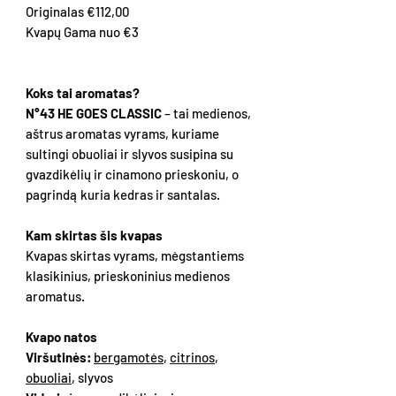
Originalas €112,00
Kvapų Gama nuo €3
Koks tai aromatas?
N°43 HE GOES CLASSIC
– tai medienos,
aštrus aromatas vyrams, kuriame
sultingi obuoliai ir slyvos susipina su
gvazdikėlių ir cinamono prieskoniu, o
pagrindą kuria kedras ir santalas.
Kam skirtas šis kvapas
Kvapas skirtas vyrams, mėgstantiems
klasikinius, prieskoninius medienos
aromatus.
Kvapo natos
Viršutinės:
bergamotės
,
citrinos
,
obuoliai
, slyvos