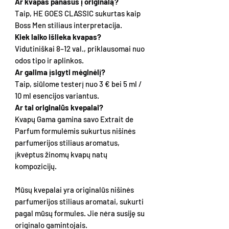
Ar kvapas panašus į originalą?
Taip, HE GOES CLASSIC sukurtas kaip
Boss Men stiliaus interpretacija.
Kiek laiko išlieka kvapas?
Vidutiniškai 8–12 val., priklausomai nuo
odos tipo ir aplinkos.
Ar galima įsigyti mėginėlį?
Taip, siūlome testerį nuo 3 € bei 5 ml /
10 ml esencijos variantus.
Ar tai originalūs kvepalai?
Kvapų Gama gamina savo Extrait de
Parfum formulėmis sukurtus nišinės
parfumerijos stiliaus aromatus,
įkvėptus žinomų kvapų natų
kompozicijų.
Mūsų kvepalai yra originalūs nišinės
parfumerijos stiliaus aromatai, sukurti
pagal mūsų formules. Jie nėra susiję su
originalo gamintojais.