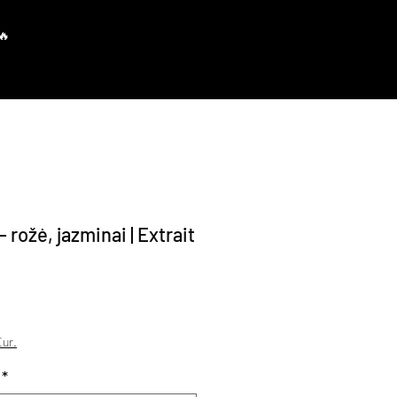
Prisijungti
rožė, jazminai | Extrait
avimo kaina
ur.
*