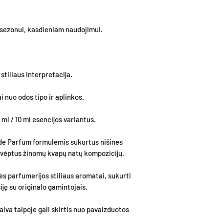
s sezonui, kasdieniam naudojimui.
tiliaus interpretacija.
i nuo odos tipo ir aplinkos.
 ml / 10 ml esencijos variantus.
de Parfum formulėmis sukurtus nišinės
įkvėptus žinomų kvapų natų kompozicijų.
ės parfumerijos stiliaus aromatai, sukurti
ję su originalo gamintojais.
lva talpoje gali skirtis nuo pavaizduotos