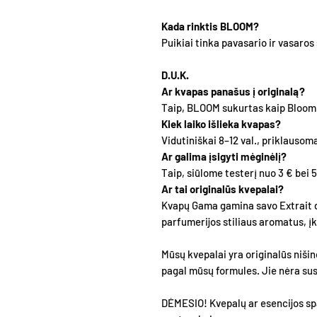
Kada rinktis BLOOM?
Puikiai tinka pavasario ir vasaro
D.U.K.
Ar kvapas panašus į originalą?
Taip, BLOOM sukurtas kaip Bloom s
Kiek laiko išlieka kvapas?
Vidutiniškai 8–12 val., priklausoma
Ar galima įsigyti mėginėlį?
Taip, siūlome testerį nuo 3 € bei 5
Ar tai originalūs kvepalai?
Kvapų Gama gamina savo Extrait 
parfumerijos stiliaus aromatus, 
Mūsų kvepalai yra originalūs nišin
pagal mūsų formules. Jie nėra susi
DĖMESIO! Kvepalų ar esencijos spa