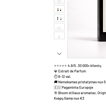
⭐⭐⭐⭐⭐ 4.9/5 · 30 000+ klientų
💎 Extrait de Parfum
⏱ 8–12 val.
🚚 Nemokamas pristatymas nuo 
🇪🇺 Pagaminta Europoje
🎯 Bloom stiliaus aromatas · Origi
Kvapų Gama nuo €3