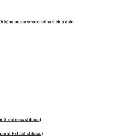
Parfumerinė esencij
kiekvienas aromatas 
patartina aliejų nete
riginalaus aromato kaina siekia apie
palikti aliejaus spalvo
drabužį, kosmetiką ar
pažeisdamas.
Kvepalus galima purk
nepatartina jų purkšti
perlų ir kitų papuošal
Patariame kvepinti ne
pamušalą.
 Greatness stiliaus)
at Extrait stiliaus)