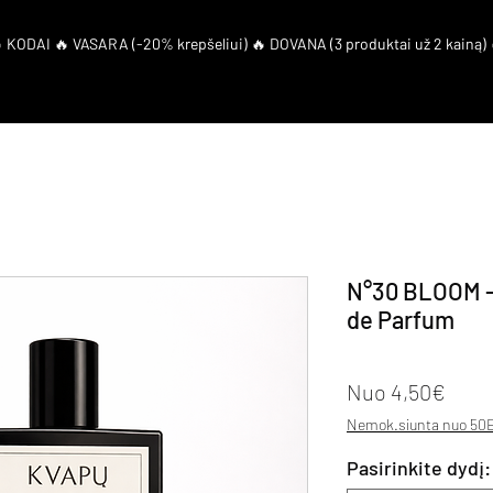
artneriai
Duk
El. Kuponas
N°30 BLOOM — 
de Parfum
Pard
Nuo
4,50€
Nemok.siunta nuo 50E
Pasirinkite dydį: