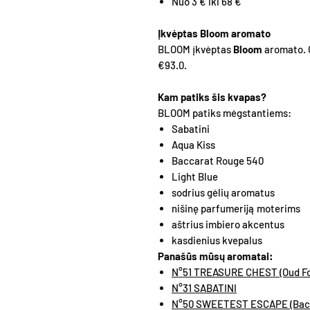
Nuo 3 € iki 68 €
Įkvėptas Bloom aromato
BLOOM įkvėptas
Bloom
aromato. O
€93.0.
Kam patiks šis kvapas?
BLOOM patiks mėgstantiems:
Sabatini
Aqua Kiss
Baccarat Rouge 540
Light Blue
sodrius gėlių aromatus
nišinę parfumeriją moterims
aštrius imbiero akcentus
kasdienius kvepalus
Panašūs mūsų aromatai:
N°51 TREASURE CHEST (Oud For
N°31 SABATINI
N°50 SWEETEST ESCAPE (Baccar