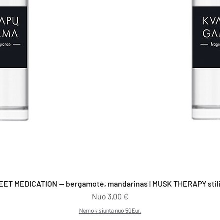
Greita peržiūra
EET MEDICATION — bergamotė, mandarinas | MUSK THERAPY stilia
Pardavimo kaina
Nuo
3,00 €
Nemok.siunta nuo 50Eur.