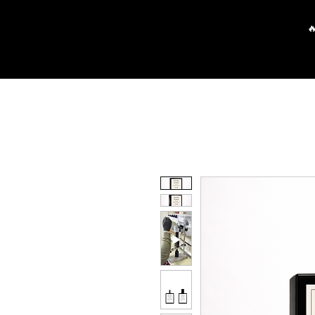
Pagrindinis
Parduotuvė
P