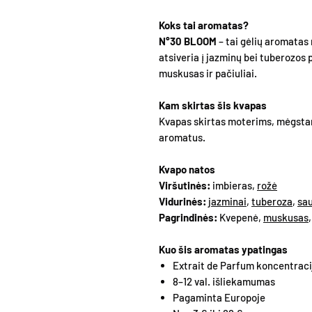
Koks tai aromatas?
N°30 BLOOM
– tai gėlių aromatas
atsiveria į jazminų bei tuberozos 
muskusas ir pačiuliai.
Kam skirtas šis kvapas
Kvapas skirtas moterims, mėgstan
aromatus.
Kvapo natos
Viršutinės:
imbieras,
rožė
Vidurinės:
jazminai
,
tuberoza
,
sa
Pagrindinės:
Kvepenė,
muskusas
Kuo šis aromatas ypatingas
Extrait de Parfum koncentraci
8–12 val. išliekamumas
Pagaminta Europoje