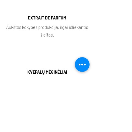
EXTRAIT DE PARFUM
Aukštos kokybės produkcija, ilgai išliekantis
šleifas.
KVEPALŲ MĖGINĖLIAI
Visi aromatai turi purškiamus ir aliejinius
mėginėlius.
NIŠINIAI AROMATAI