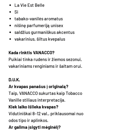
La Vie Est Belle
Si
tabako-vanilės aromatus
nišinę parfumeriją unisex
saldžius gurmaniškus akcentus
vakarinius, šiltus kvepalus
Kada rinktis VANACCO?
Puikiai tinka rudens ir žiemos sezonui,
vakariniams renginiams ir šaltam orui.
D.U.K.
Ar kvapas panašus į originalą?
Taip, VANACCO sukurtas kaip Tobacco
Vanille stiliaus interpretacija.
Kiek laiko išlieka kvapas?
Vidutiniškai 8–12 val., priklausomai nuo
odos tipo ir aplinkos.
Ar galima įsigyti mėginėlį?