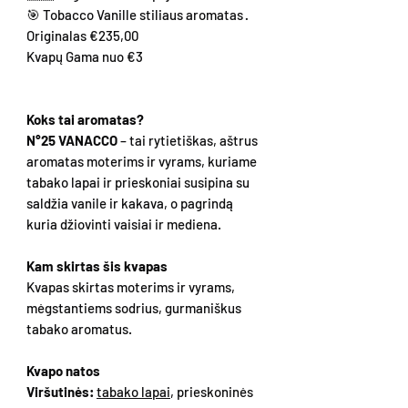
🎯 Tobacco Vanille stiliaus aromatas ·
Originalas €235,00
Kvapų Gama nuo €3
Koks tai aromatas?
N°25 VANACCO
– tai rytietiškas, aštrus
aromatas moterims ir vyrams, kuriame
tabako lapai ir prieskoniai susipina su
saldžia vanile ir kakava, o pagrindą
kuria džiovinti vaisiai ir mediena.
Kam skirtas šis kvapas
Kvapas skirtas moterims ir vyrams,
mėgstantiems sodrius, gurmaniškus
tabako aromatus.
Kvapo natos
Viršutinės:
tabako lapai
, prieskoninės