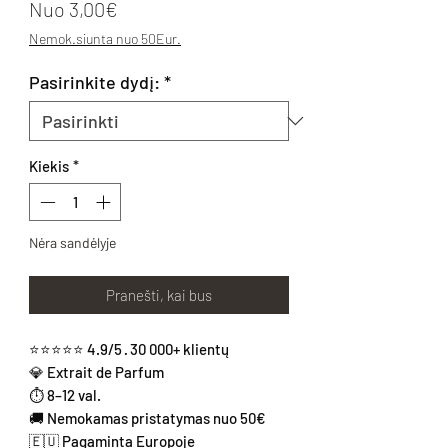
Pardavimo kaina
Nuo
3,00€
Nemok.siunta nuo 50Eur.
Pasirinkite dydį:
*
Kiekis
*
Nėra sandėlyje
Pranešti, kai bus
⭐⭐⭐⭐⭐ 4.9/5 · 30 000+ klientų
💎 Extrait de Parfum
⏱ 8–12 val.
🚚 Nemokamas pristatymas nuo 50€
🇪🇺 Pagaminta Europoje