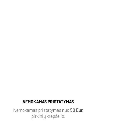
Kvepalai internetu, pristatymas
http://kvapugama.lt/
Kvapų Gama
Populiarūs aromatai (spausti):
Sauvage
|
Baccarat Rouge
|
Lost Cherry
|
Aventus
|
Fleur Narcotique
|
Tobacco Vanille
|
Delina
|
Black Opium
|
Coco Mademoiselle
|
Ganymede |
NEMOKAMAS PRISTATYMAS
Nemokamas pristatymas nuo
50 Eur.
pirkinių krepšelio.