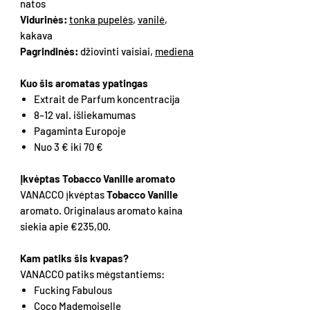
natos
Vidurinės:
tonka pupelės
,
vanilė
,
kakava
Pagrindinės:
džiovinti vaisiai,
mediena
Kuo šis aromatas ypatingas
Extrait de Parfum koncentracija
8–12 val. išliekamumas
Pagaminta Europoje
Nuo 3 € iki 70 €
Įkvėptas Tobacco Vanille aromato
VANACCO įkvėptas
Tobacco Vanille
aromato. Originalaus aromato kaina
siekia apie €235,00.
Kam patiks šis kvapas?
VANACCO patiks mėgstantiems:
Fucking Fabulous
Coco Mademoiselle