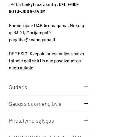
· P405 Laikyti užrakintą ·
UFI: F410-
80T3-J00A-34DM
Gamintojas: UAB Aromagama, Mokolų
g. 63-21, Marijampolė |
pagalba@kvapugama.lt
DĖMESIO! Kvepalų ar esencijos spalva
talpoje gali skirtis nuo pavaizduotos
nuotraukoje.
Sudėtis
Solketal (CAS 100-79-8) 70%, Kvapo
Saugos duomenų byla
mišinys 30%: Dipropylene glycol, d-
Limonene, Galaxolide, Benzyl salicylate,
RED WINE PEAR saugumo byla
siųstis /
alpha-Hexyl cinnamaldehyde, 4-
Pristatymo sąlygos
peržiūrėti.
Undecanolide, 2-Methyl-3-(4-tert-
butylphenyl)propanal (Lilial, SVHC – Repr.
Nemokamas pristatymas Lietuvoje nuo