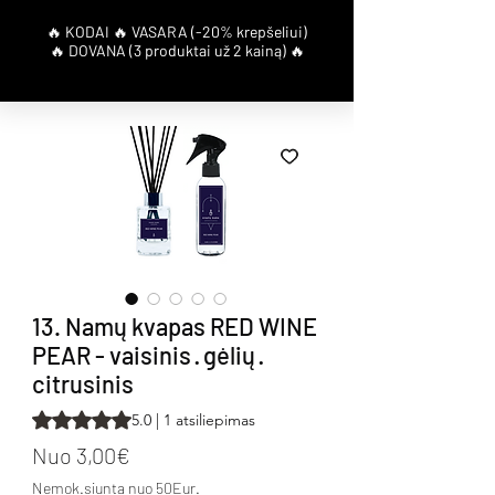
13. Namų kvapas RED WINE
PEAR - vaisinis · gėlių ·
citrusinis
Rating is 5.0 out of five stars based on 1 review
5.0 | 1 atsiliepimas
Pardavimo kaina
Nuo
3,00€
Nemok.siunta nuo 50Eur.