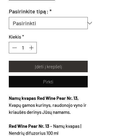
Pasirinkite tipą:
*
Kiekis
*
Įdėti į krepšelį
Pirkti
Namų kvapas Red Wine Pear Nr. 13,
Kvapų gamos kurinys, raudonojo vyno ir
kriaušės derinys Jūsų namams.
Red Wine Pear Nr. 13
– Namų kvapas |
Nendrių difuzorius 100 ml