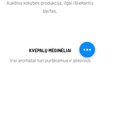
Aukštos kokybės produkcija, ilgai išliekantis
šleifas.
KVEPALŲ MĖGINĖLIAI
Visi aromatai turi purškiamus ir aliejinius
mėginėlius.
NIŠINIAI AROMATAI
Mūsų asortimente rasite daugybę išskirtinių
aromatų.