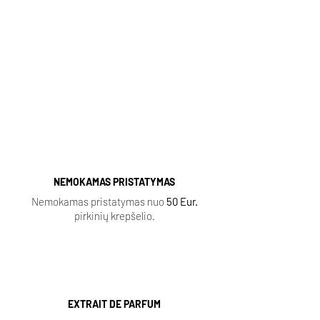
Populiarūs aromatai (spausti):
Sauvage
|
Baccarat Rouge
|
Lost Cherry
|
Aventus
|
Fleur Narcotique
|
Tobacco Vanille
|
Delina
|
Black Opium
|
Coco Mademoiselle
|
Ganymede |
NEMOKAMAS PRISTATYMAS
Nemokamas pristatymas nuo
50 Eur.
pirkinių krepšelio.
EXTRAIT DE PARFUM