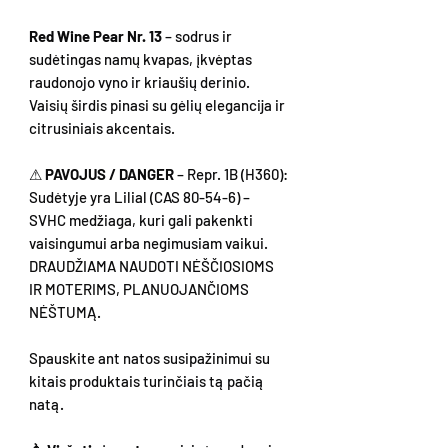
Red Wine Pear Nr. 13
– sodrus ir
sudėtingas namų kvapas, įkvėptas
raudonojo vyno ir kriaušių derinio.
Vaisių širdis pinasi su gėlių elegancija ir
citrusiniais akcentais.
⚠
PAVOJUS / DANGER
– Repr. 1B (H360):
Sudėtyje yra Lilial (CAS 80-54-6) –
SVHC medžiaga, kuri gali pakenkti
vaisingumui arba negimusiam vaikui.
DRAUDŽIAMA NAUDOTI NĖŠČIOSIOMS
IR MOTERIMS, PLANUOJANČIOMS
NĖŠTUMĄ.
Spauskite ant natos susipažinimui su
kitais produktais turinčiais tą pačią
natą.