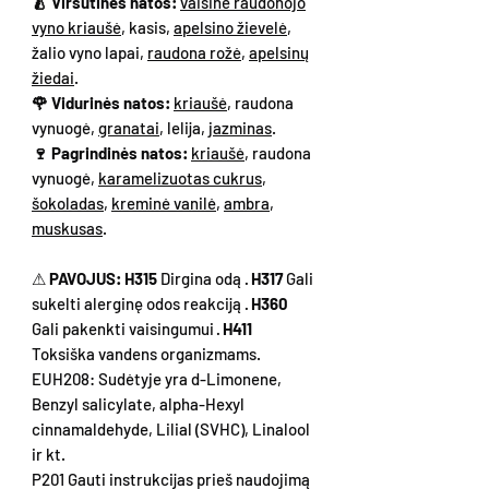
🍐 Viršutinės natos:
vaisinė raudonojo
vyno kriaušė
, kasis,
apelsino žievelė
,
žalio vyno lapai,
raudona rožė
,
apelsinų
žiedai
.
🌹 Vidurinės natos:
kriaušė
, raudona
vynuogė,
granatai
, lelija,
jazminas
.
🍷 Pagrindinės natos:
kriaušė
, raudona
vynuogė,
karamelizuotas cukrus
,
šokoladas
,
kreminė vanilė
,
ambra
,
muskusas
.
⚠
PAVOJUS: H315
Dirgina odą ·
H317
Gali
sukelti alerginę odos reakciją ·
H360
Gali pakenkti vaisingumui ·
H411
Toksiška vandens organizmams.
EUH208: Sudėtyje yra d-Limonene,
Benzyl salicylate, alpha-Hexyl
cinnamaldehyde, Lilial (SVHC), Linalool
ir kt.
P201 Gauti instrukcijas prieš naudojimą