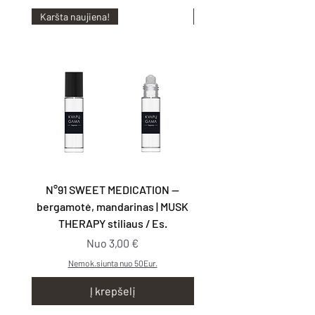
Karšta naujiena!
Karšta naujiena!
N°91 SWEET MEDICATION —
N°92 TAKE YOU WITH
bergamotė, mandarinas | MUSK
kriaušės, smilkalai | G
THERAPY stiliaus / Es.
Pardavimo kaina
Nuo
3,00 €
Nemok.siunta nuo 50Eur.
Į krepšelį