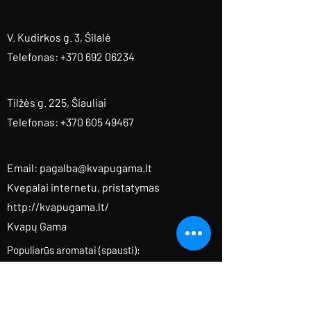
V. Kudirkos g. 3, Šilalė
Telefonas: +370 692 06234
Tilžės g. 225, Šiauliai
Telefonas: +370 605 49467
Email:
pagalba@kvapugama.lt
Kvepalai internetu, pristatymas
http://kvapugama.lt/
Kvapų Gama
Populiarūs aromatai (spausti):
Sauvage
|
Baccarat Rouge
|
Lost Cherry
|
Aventus
|
Fleur Narcotique
|
Tobacco Vanille
|
Delina
|
Black Opium
|
Coco Mademoiselle