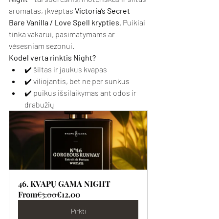
aromatas, įkvėptas 
Victoria’s Secret 
Bare Vanilla / Love Spell krypties
. Puikiai 
tinka vakarui, pasimatymams ar 
vėsesniam sezonui.
Kodėl verta rinktis Night?
✔️ šiltas ir jaukus kvapas
✔️ viliojantis, bet ne per sunkus
✔️ puikus išsilaikymas ant odos ir 
drabužių
46. KVAPŲ GAMA NIGHT
From
€3.00
€12.00
Pirkti