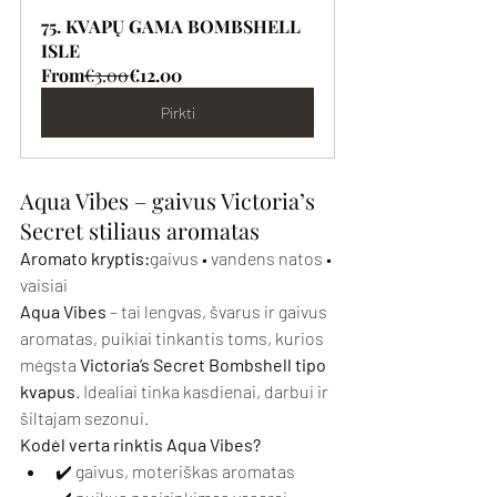
75. KVAPŲ GAMA BOMBSHELL 
ISLE
From
€3.00
€12.00
Pirkti
Aqua Vibes – gaivus Victoria’s 
Secret stiliaus aromatas
Aromato kryptis:
gaivus • vandens natos • 
vaisiai
Aqua Vibes
 – tai lengvas, švarus ir gaivus 
aromatas, puikiai tinkantis toms, kurios 
mėgsta 
Victoria’s Secret Bombshell tipo 
kvapus
. Idealiai tinka kasdienai, darbui ir 
šiltajam sezonui.
Kodėl verta rinktis Aqua Vibes?
✔️ gaivus, moteriškas aromatas