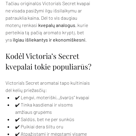
Tačiau originalūs Victoria’s Secret kvapai 
ne visada pasižymi ilgu išsilaikymu ar 
patrauklia kaina. Dėl to vis daugiau 
moterų renkasi 
kvepalų analogus
, kurie 
perteikia tą pačią aromato kryptį, bet 
yra 
ilgiau išliekantys ir ekonomiškesni
.
Kodėl Victoria’s Secret 
kvepalai tokie populiarūs?
Victoria’s Secret aromatai tapo kultiniais 
dėl kelių priežasčių:
✔️ Lengvi, moteriški, „švarūs“ kvapai
✔️ Tinka kasdienai ir visoms 
amžiaus grupėms
✔️ Saldūs, bet ne per sunkūs
✔️ Puikiai dera šiltu oru
✔️ Atpažįstami ir mėgstami visame 