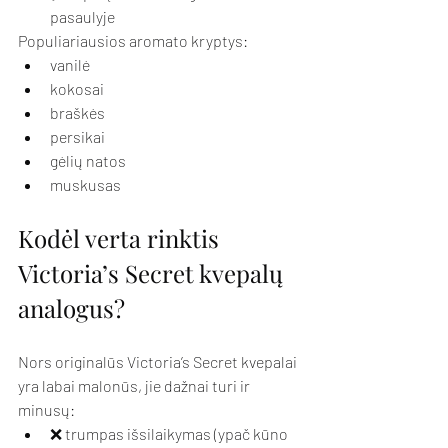
pasaulyje
Populiariausios aromato kryptys:
vanilė
kokosai
braškės
persikai
gėlių natos
muskusas
Kodėl verta rinktis 
Victoria’s Secret kvepalų 
analogus?
Nors originalūs Victoria’s Secret kvepalai 
yra labai malonūs, jie dažnai turi ir 
minusų:
❌ trumpas išsilaikymas (ypač kūno 