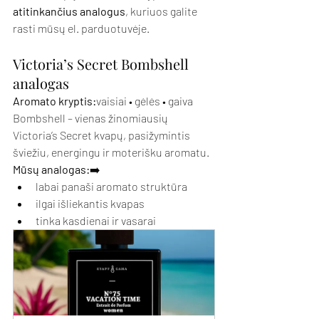
atitinkančius analogus
, kuriuos galite 
rasti mūsų el. parduotuvėje.
Victoria’s Secret Bombshell 
analogas
Aromato kryptis:
vaisiai • gėlės • gaiva
Bombshell – vienas žinomiausių 
Victoria’s Secret kvapų, pasižymintis 
šviežiu, energingu ir moterišku aromatu.
Mūsų analogas:
➡️
labai panaši aromato struktūra
ilgai išliekantis kvapas
tinka kasdienai ir vasarai 