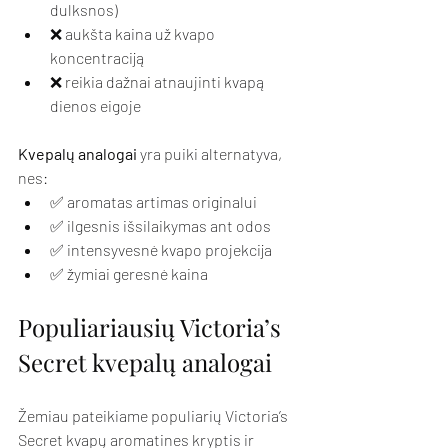
dulksnos)
❌ aukšta kaina už kvapo 
koncentraciją
❌ reikia dažnai atnaujinti kvapą 
dienos eigoje
Kvepalų analogai
 yra puiki alternatyva, 
nes:
✅ aromatas artimas originalui
✅ ilgesnis išsilaikymas ant odos
✅ intensyvesnė kvapo projekcija
✅ žymiai geresnė kaina
Populiariausių Victoria’s 
Secret kvepalų analogai
Žemiau pateikiame populiarių Victoria’s 
Secret kvapų aromatines kryptis ir 