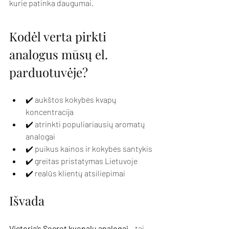
kurie patinka daugumai.
Kodėl verta pirkti 
analogus mūsų el. 
parduotuvėje?
✔️ aukštos kokybės kvapų 
koncentracija
✔️ atrinkti populiariausių aromatų 
analogai
✔️ puikus kainos ir kokybės santykis
✔️ greitas pristatymas Lietuvoje
✔️ realūs klientų atsiliepimai
Išvada
Victoria’s Secret kvepalų analogai
 – tai 