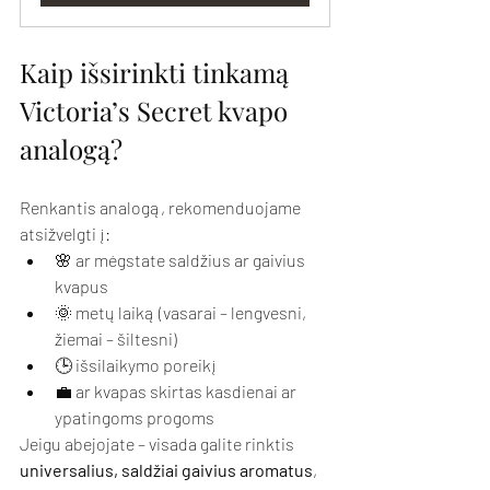
Kaip išsirinkti tinkamą 
Victoria’s Secret kvapo 
analogą?
Renkantis analogą, rekomenduojame 
atsižvelgti į:
🌸 ar mėgstate saldžius ar gaivius 
kvapus
🌞 metų laiką (vasarai – lengvesni, 
žiemai – šiltesni)
🕒 išsilaikymo poreikį
💼 ar kvapas skirtas kasdienai ar 
ypatingoms progoms
Jeigu abejojate – visada galite rinktis 
universalius, saldžiai gaivius aromatus
, 