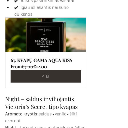
✔️ puikus pasirinkimas vasarai
✔️ ilgiau išliekantis nei kūno 
dulksnos
67. KVAPŲ GAMA AQUA KISS
From
€3.00
€12.00
Pirkti
Night – saldus ir viliojantis 
Victoria’s Secret tipo kvapas
Aromato kryptis:
saldus • vanilė • šilti 
akordai
Night
 – tai sodresnis, moteriškas ir šiltas 