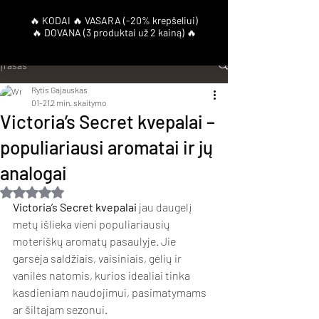
Įrašas
Rytis Gajauskas
01-21
2 min. skaitymo
Victoria’s Secret kvepalai –
populiariausi aromatai ir jų
analogai
Įvertinta NaN iš 5 žvaigždučių.
Victoria’s Secret kvepalai
 jau daugelį 
metų išlieka vieni populiariausių 
moteriškų aromatų pasaulyje. Jie 
garsėja saldžiais, vaisiniais, gėlių ir 
vanilės natomis, kurios idealiai tinka 
kasdieniam naudojimui, pasimatymams 
ar šiltajam sezonui.