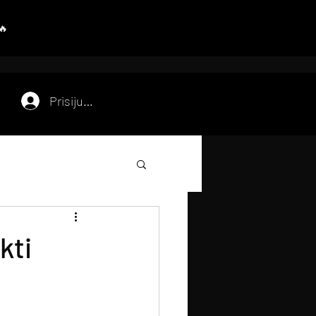
Prisijungti
kti