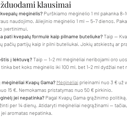
užduodami klausimai
l kvepalų mėginėlis?
 Purškiamo mėginėlio 1 ml pakanka 8–
araus naudojimo. Aliejinio mėginėlio 1 ml — 5–7 dienos. Pak
 įvertinimui.
a pati kvepalų formulė kaip pilname buteliuke?
 Taip — Kv
ų pačių partijų kaip ir pilni buteliukai. Jokių atskiestų ar p
štis į lėktuvą?
 Taip — 1–2 ml mėginėliai neribojami oro u
 tinka bet koks mėginėlis iki 100 ml, bet 1–2 ml dydžiai net 
ų mėginėliai Kvapų Gama?
Mėginėliai
 prieinami nuo 3 € už 
 nuo 15 €. Nemokamas pristatymas nuo 50 € pirkinio.
ginėlį jei nepatinka?
 Pagal Kvapų Gama grąžinimo politiką,
nti per 14 dienų. Atidaryti mėginėliai negrąžinami — tačiau 
t jei aromatas nepatinka.