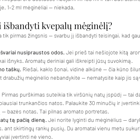
je. 1–2 ml mėginėliai — niekada.
i išbandyti kvepalų mėginėlį?
 tik pirmas žingsnis — svarbu jį išbandyti teisingai, kad ga
 švariai nusipraustos odos.
 Jei prieš tai nešiojote kitą ar
škai išnyks. Aromatų deriniai gali iškreipti jūsų suvokimą.
mo taškų.
 Riešai, kaklo šonai, vidinė alkūnė — čia kūno šilu
t drabužių mėginėlio nebandykite — nematysite kaip jis sąv
.
 Pirmas purškimas suteikia tik viršūnių natų įspūdį — tai d
iausiai trunkančios natos. Palaukite 30 minučių ir įvertinki
 — bazės notas. Tai pilnas aromato portretas.
atų tą pačią dieną.
 Jei norite lyginti du mėginėlius — daryk
, ant skirtingų rankų pusių. Du aromatai vienu metu sukur
viai įvertinti nė vieno.