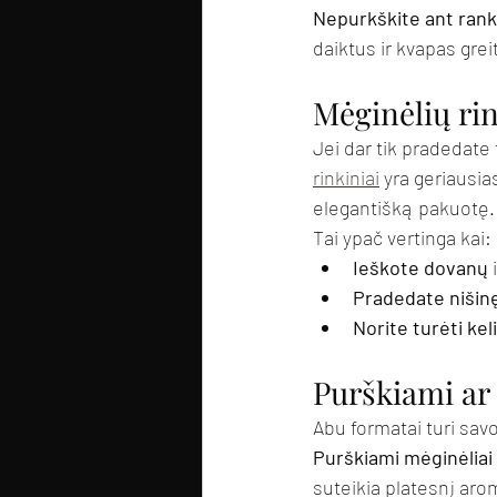
Nepurkškite ant rank
daiktus ir kvapas grei
Mėginėlių rin
Jei dar tik pradedate
rinkiniai
 yra geriausia
elegantišką pakuotę.
Tai ypač vertinga kai:
Ieškote dovanų
 
Pradedate nišin
Norite turėti k
Purškiami ar 
Abu formatai turi sav
Purškiami mėginėliai
suteikia platesnį arom