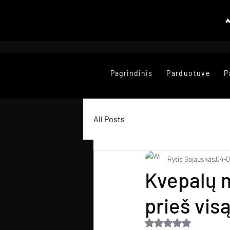
Pagrindinis
Parduotuvė
P
All Posts
Rytis Gajauskas
04-0
Kvepalų m
prieš vis
Įvertinta NaN iš 5 žv