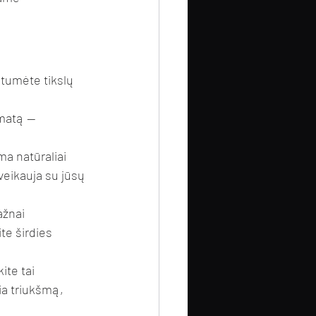
utumėte tikslų 
omatą — 
ma natūraliai 
eikauja su jūsų 
ažnai 
te širdies 
ite tai 
ia triukšmą, 