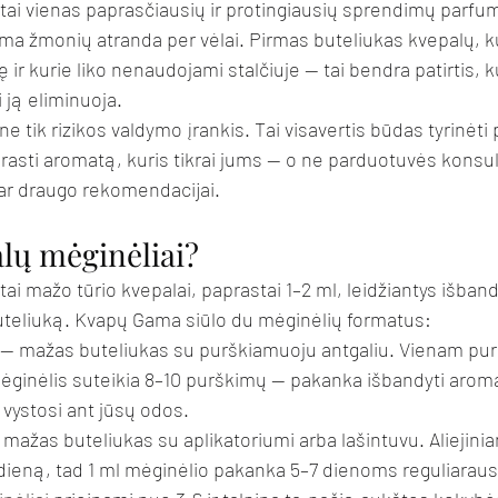
tai vienas paprasčiausių ir protingiausių sprendimų parfum
ma žmonių atranda per vėlai. Pirmas buteliukas kvepalų, k
ir kurie liko nenaudojami stalčiuje — tai bendra patirtis, k
 ją eliminuoja.
ne tik rizikos valdymo įrankis. Tai visavertis būdas tyrinėti 
r rasti aromatą, kuris tikrai jums — o ne parduotuvės konsul
ar draugo rekomendacijai.
alų mėginėliai?
ai mažo tūrio kvepalai, paprastai 1–2 ml, leidžiantys išban
buteliuką. Kvapų Gama siūlo du mėginėlių formatus:
 — mažas buteliukas su purškiamuoju antgaliu. Vienam purš
 mėginėlis suteikia 8–10 purškimų — pakanka išbandyti aroma
s vystosi ant jūsų odos.
 mažas buteliukas su aplikatoriumi arba lašintuvu. Aliejin
 dieną, tad 1 ml mėginėlio pakanka 5–7 dienoms reguliarau