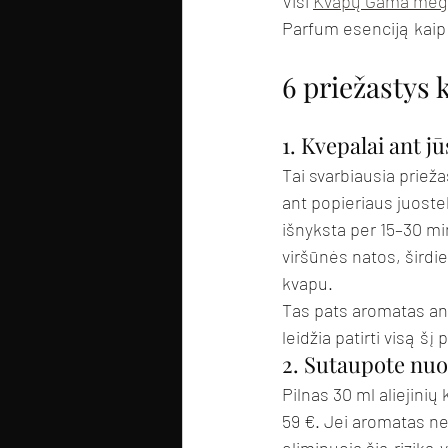
Visi 
Kvapų Gama mėgi
Parfum esenciją kaip i
6 priežastys 
1. Kvepalai ant j
Tai svarbiausia prieža
ant popieriaus juostel
išnyksta per 15–30 mi
viršūnės natos, širdie
kvapu.
Tas pats aromatas ant 
leidžia patirti visą 
2. Sutaupote nuo
Pilnas 30 ml aliejini
59 €. Jei aromatas ne