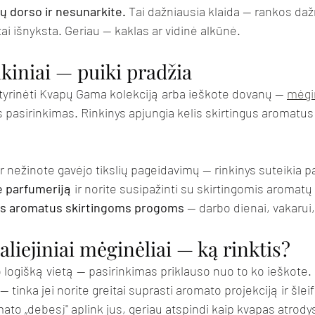
ų dorso ir nesunarkite.
 Tai dažniausia klaida — rankos dažn
tai išnyksta. Geriau — kaklas ar vidinė alkūnė.
kiniai — puiki pradžia
 tyrinėti Kvapų Gama kolekciją arba ieškote dovanų — 
mėgin
s pasirinkimas. Rinkinys apjungia kelis skirtingus aromatus 
ir nežinote gavėjo tikslių pageidavimų — rinkinys suteikia p
ę parfumeriją
 ir norite susipažinti su skirtingomis aromat
elis aromatus skirtingoms progoms
 — darbo dienai, vakarui,
aliejiniai mėginėliai — ką rinktis?
o logišką vietą — pasirinkimas priklauso nuo to ko ieškote.
 — tinka jei norite greitai suprasti aromato projekciją ir šle
ato „debesį" aplink jus, geriau atspindi kaip kvapas atrodys