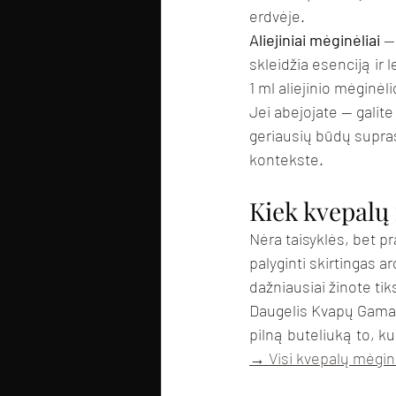
erdvėje.
Aliejiniai mėginėliai
 —
skleidžia esenciją ir 
1 ml aliejinio mėginėl
Jei abejojate — galite
geriausių būdų supras
kontekste.
Kiek kvepalų 
Nėra taisyklės, bet pr
palyginti skirtingas a
dažniausiai žinote tik
Daugelis Kvapų Gama kl
pilną buteliuką to, ku
→ Visi kvepalų mėginė