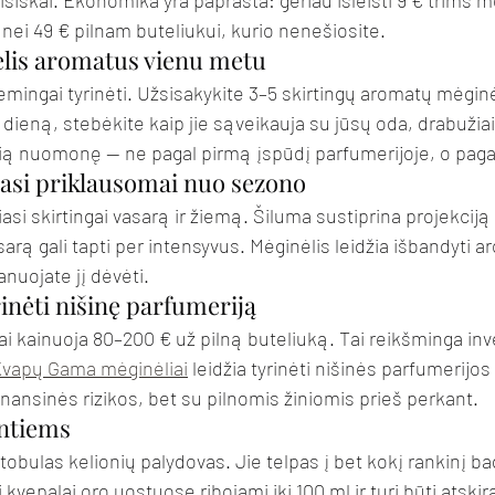
visiškai. Ekonomika yra paprasta: geriau išleisti 9 € trims m
 nei 49 € pilnam buteliukui, kurio nenešiosite.
 kelis aromatus vienu metu
temingai tyrinėti. Užsisakykite 3–5 skirtingų aromatų mėginė
 dieną, stebėkite kaip jie sąveikauja su jūsų oda, drabužiai
kią nuomonę — ne pagal pirmą įspūdį parfumerijoje, o paga
iasi priklausomai nuo sezono
asi skirtingai vasarą ir žiemą. Šiluma sustiprina projekciją
rą gali tapti per intensyvus. Mėginėlis leidžia išbandyti ar
nuojate jį dėvėti.
rinėti nišinę parfumeriją
ai kainuoja 80–200 € už pilną buteliuką. Tai reikšminga inves
vapų Gama mėginėliai
 leidžia tyrinėti nišinės parfumerijos
nansinės rizikos, bet su pilnomis žiniomis prieš perkant.
antiems
tobulas kelionių palydovas. Jie telpas į bet kokį rankinį b
kvepalai oro uostuose ribojami iki 100 ml ir turi būti atski