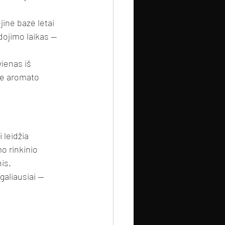
jinė bazė lėtai 
udojimo laikas — 
vienas iš 
me aromato 
 leidžia 
o rinkinio 
nis.
galiausiai — 