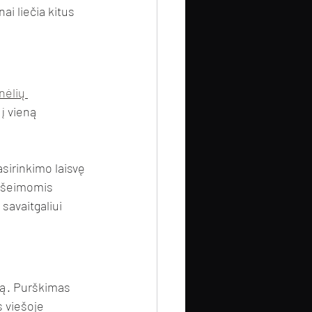
ai liečia kitus 
ėlių 
į vieną 
asirinkimo laisvę
ų šeimomis
 savaitgaliui
ifą. Purškimas 
 viešoje 