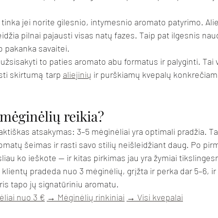
 tinka jei norite gilesnio, intymesnio aromato patyrimo. Alie
leidžia pilnai pajausti visas natų fazes. Taip pat ilgesnis na
io pakanka savaitei.
 užsisakyti to paties aromato abu formatus ir palyginti. Tai 
ti skirtumą tarp 
aliejinių
 ir purškiamų kvepalų konkrečia
mėginėlių reikia?
aktiškas atsakymas: 3–5 mėginėliai yra optimali pradžia. Tai
romatų šeimas ir rasti savo stilių neišleidžiant daug. Po pirm
sliau ko ieškote — ir kitas pirkimas jau yra žymiai tikslinges
ientų pradeda nuo 3 mėginėlių, grįžta ir perka dar 5–6, ir 
ris tapo jų signatūriniu aromatu.
liai nuo 3 €
→ Mėginėlių rinkiniai
→ Visi kvepalai