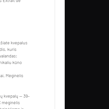
 Extrait de 
kšiate kvepalus 
is, kuris 
valandas: 
nikaliu kūno 
ai. Mėginėlis 
mų kvepalų — 39–
 mėginėlis 