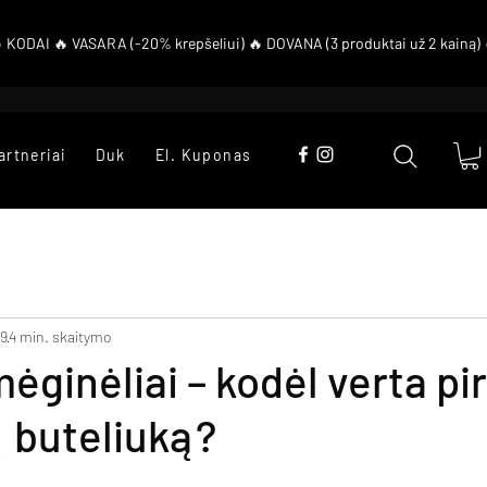
artneriai
Duk
El. Kuponas
9
4 min. skaitymo
ėginėliai – kodėl verta pir
ą buteliuką?
aigždučių.