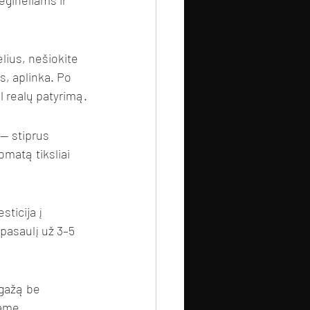
ėginėliams ir 
lius, nešiokite 
s, aplinka. Po 
l realų patyrimą.
 — stiprus 
omatą tiksliai 
ticija į 
 pasaulį už 3–5 
agažą be 
rame 