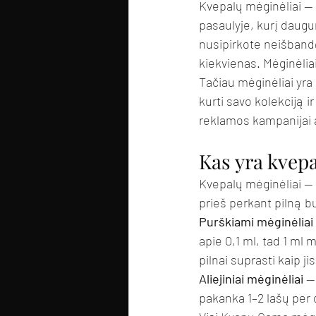
Kvepalų mėginėliai — 
pasaulyje, kurį daugu
nusipirkote neišbandę 
kiekvienas. Mėginėliai
Tačiau mėginėliai yra 
kurti savo kolekciją i
reklamos kampanijai 
Kas yra kvep
Kvepalų mėginėliai — t
prieš perkant pilną 
Purškiami mėginėliai
apie 0,1 ml, tad 1 ml
pilnai suprasti kaip ji
Aliejiniai mėginėliai
 —
pakanka 1–2 lašų per