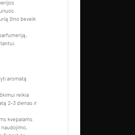
erijos 
uriuos 
urią žino beveik 
parfumeriją, 
tantui, 
dyti aromatą 
kimui reikia 
tą 2–3 dienas ir 
iams kvepalams 
s naudojimo.