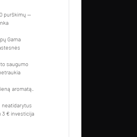
10 purškimų — 
anka 
apų Gama 
rastesnės 
osto saugumo 
netraukia 
vieną aromatą. 
 neatidarytus 
3 € investicija 