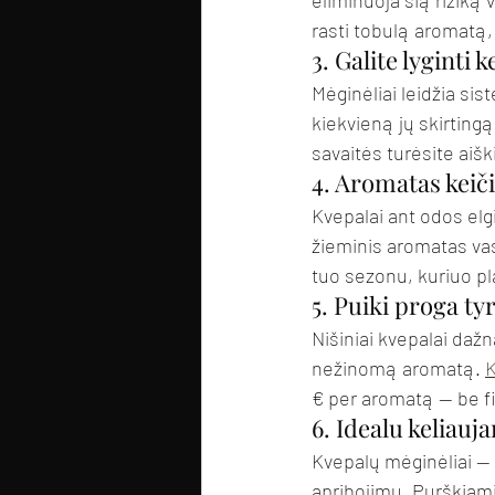
eliminuoja šią riziką 
rasti tobulą aromatą,
3. Galite lyginti
Mėginėliai leidžia sis
kiekvieną jų skirtingą
savaitės turėsite aiš
4. Aromatas keič
Kvepalai ant odos elgi
žieminis aromatas vasa
tuo sezonu, kuriuo pla
5. Puiki proga ty
Nišiniai kvepalai dažn
nežinomą aromatą. 
K
€ per aromatą — be fi
6. Idealu keliauj
Kvepalų mėginėliai — 
apribojimų. Purškiami 