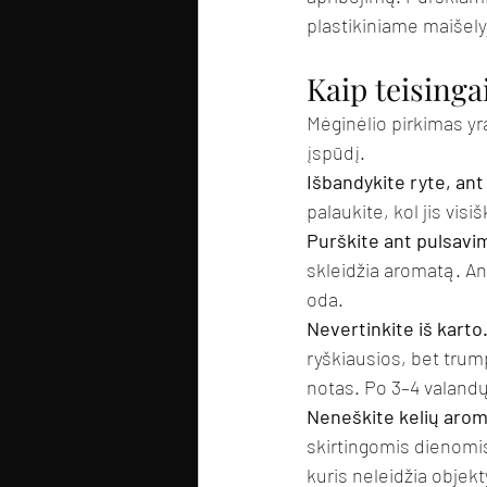
plastikiniame maišely
Kaip teisinga
Mėginėlio pirkimas yra
įspūdį.
Išbandykite ryte, ant
palaukite, kol jis visi
Purškite ant pulsavi
skleidžia aromatą. An
oda.
Nevertinkite iš karto
ryškiausios, bet trump
notas. Po 3–4 valandų
Neneškite kelių arom
skirtingomis dienomis
kuris neleidžia objekty