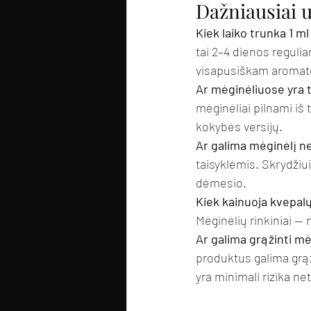
Dažniausiai 
Kiek laiko trunka 1 m
tai 2–4 dienos reguli
visapusiškam aromato
Ar mėginėliuose yra t
mėginėliai pilnami iš t
kokybės versijų.
Ar galima mėginėlį ne
taisyklėmis. Skrydžiui
dėmesio.
Kiek kainuoja kvepal
Mėginėlių rinkiniai —
Ar galima grąžinti mė
produktus galima grąži
yra minimali rizika ne