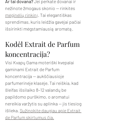
Ar tai dovana?
 Jei perkate dovanai ir 
nežinote žmogaus skonio — rinkitės 
mėginėlių rinkinį
. Tai elegantiškas 
sprendimas, kuris leidžia gavėjai pačiai 
išsirinkti mėgstamiausią aromatą.
Kodėl Extrait de Parfum 
koncentracija?
Visi Kvapų Gama moteriški kvepalai 
gaminami Extrait de Parfum 
koncentracija — aukščiausioje 
parfumerinėje klasėje. Tai reiškia, kad 
šleifas išsilaiko 8–12 valandų be 
papildomo purškimo, o aromatui 
nereikia varžytis su aplinka — jis tiesiog 
išlieka. 
Sužinokite daugiau apie Extrait 
de Parfum skirtumus čia.