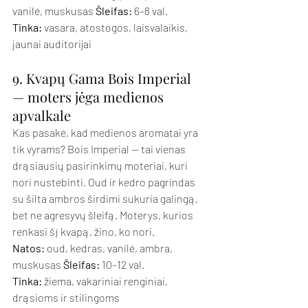
vanilė, muskusas 
Šleifas:
 6–8 val. 
Tinka:
 vasara, atostogos, laisvalaikis, 
jaunai auditorijai
9. Kvapų Gama Bois Imperial 
— moters jėga medienos 
apvalkale
Kas pasakė, kad medienos aromatai yra 
tik vyrams? Bois Imperial — tai vienas 
drąsiausių pasirinkimų moteriai, kuri 
nori nustebinti. Oud ir kedro pagrindas 
su šilta ambros širdimi sukuria galingą, 
bet ne agresyvų šleifą. Moterys, kurios 
renkasi šį kvapą, žino, ko nori.
Natos:
 oud, kedras, vanilė, ambra, 
muskusas 
Šleifas:
 10–12 val. 
Tinka:
 žiema, vakariniai renginiai, 
drąsioms ir stilingoms