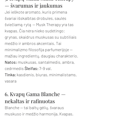
— švarumas ir jaukumas
Jei ieškote aromato, kuris primena 
švariai išskalbtas drobules, saulės 
šviečiamą rytą — Musk Therapy yra tas 
kvapas. Čia nėra nieko sudėtingo: 
grynas, skaidrus muskusas su subtiliais 
medžio ir ambros akcentais. Tai 
minimalizmo filosofija parfumerijoje — 
mažiau ingredientų, daugiau charakterio.
Natos:
 muskusas, santalmedis, ambra, 
cedrmedis 
Šleifas:
 7–9 val. 
Tinka:
 kasdienis, biuras, minimalistams, 
vasara
6. Kvapų Gama Blanche — 
nekaltas ir rafinuotas
Blanche — tai baltų gėlių, švaraus 
muskuso ir medžio harmonija. Kvapas, 