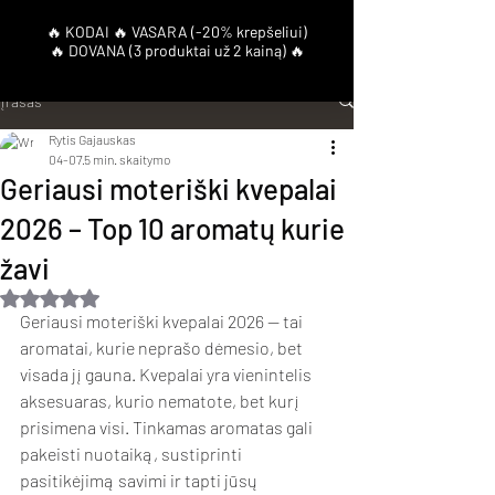
Įrašas
Rytis Gajauskas
04-07
5 min. skaitymo
Geriausi moteriški kvepalai
2026 – Top 10 aromatų kurie
žavi
Įvertinta NaN iš 5 žvaigždučių.
Geriausi moteriški kvepalai 2026 — tai 
aromatai, kurie neprašo dėmesio, bet 
visada jį gauna. Kvepalai yra vienintelis 
aksesuaras, kurio nematote, bet kurį 
prisimena visi. Tinkamas aromatas gali 
pakeisti nuotaiką, sustiprinti 
pasitikėjimą savimi ir tapti jūsų 