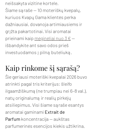
neišsakyta vizitine kortele.
Šiame sąraše — 10 moteriškų kvepalų, 
kuriuos Kvapų Gama klientės perka 
dažniausiai, dovanoja artimiausiems ir 
grįžta pakartotinai. Visi aromatai 
prieinami kaip 
mėginėliai nuo 3 €
 — 
išbandykite ant savo odos prieš 
investuodamos į pilną buteliuką.
Kaip rinkome šį sąrašą?
Šie geriausi moteriški kvepalai 2026 buvo 
atrinkti pagal tris kriterijus: šleifo 
ilgaamžiškumą (ne trumpiau nei 6–8 val.), 
natų originalumą ir realių pirkėjų 
atsiliepimus. Visi šiame sąraše esantys 
aromatai gaminami 
Extrait de 
Parfum
 koncentracija — aukštas 
parfumerinės esencijos kiekis užtikrina, 