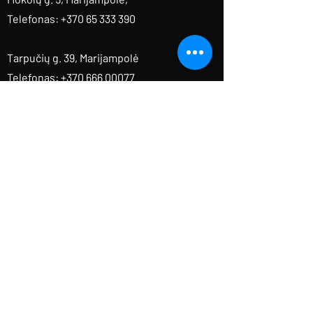
Telefonas: +370 65 333 390
Tarpučių g. 39, Marijampolė
Telefonas: +370 666 00077
Vytauto g. 103, Vilkaviškis
Telefonas: +370 638 72174
Gegužių g. 30, Šiauliai
Telefonas: +370 605 49467
Varnių g. 48C, Kaunas
Telefonas: +370 676 38203
V. Kudirkos g. 3, Šilalė
Telefonas: +370 692 06234