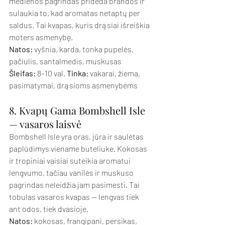
medienos pagrindas prideda brandos ir 
sulaukia to, kad aromatas netaptų per 
saldus. Tai kvapas, kuris drąsiai išreiškia 
moters asmenybę.
Natos:
 vyšnia, karda, tonka pupelės, 
pačiulis, santalmedis, muskusas 
Šleifas:
 8–10 val. 
Tinka:
 vakarai, žiema, 
pasimatymai, drąsioms asmenybėms
8. Kvapų Gama Bombshell Isle 
— vasaros laisvė
Bombshell Isle yra oras, jūra ir saulėtas 
paplūdimys viename buteliuke. Kokosas 
ir tropiniai vaisiai suteikia aromatui 
lengvumo, tačiau vanilės ir muskuso 
pagrindas neleidžia jam pasimesti. Tai 
tobulas vasaros kvapas — lengvas tiek 
ant odos, tiek dvasioje.
Natos:
 kokosas, frangipani, persikas, 