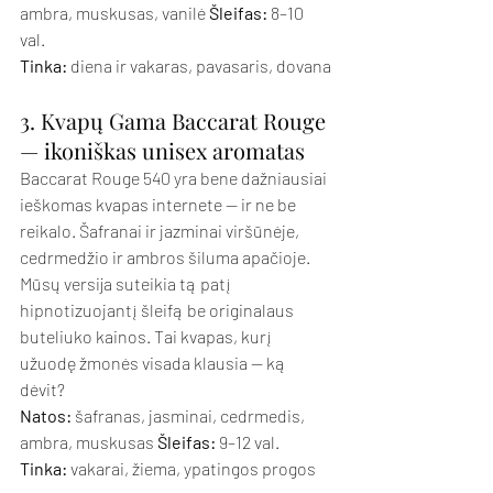
ambra, muskusas, vanilė 
Šleifas:
 8–10 
val. 
Tinka:
 diena ir vakaras, pavasaris, dovana
3. Kvapų Gama Baccarat Rouge 
— ikoniškas unisex aromatas
Baccarat Rouge 540 yra bene dažniausiai 
ieškomas kvapas internete — ir ne be 
reikalo. Šafranai ir jazminai viršūnėje, 
cedrmedžio ir ambros šiluma apačioje. 
Mūsų versija suteikia tą patį 
hipnotizuojantį šleifą be originalaus 
buteliuko kainos. Tai kvapas, kurį 
užuodę žmonės visada klausia — ką 
dėvit?
Natos:
 šafranas, jasminai, cedrmedis, 
ambra, muskusas 
Šleifas:
 9–12 val. 
Tinka:
 vakarai, žiema, ypatingos progos