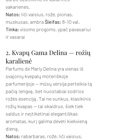
vakarienės.
Natos:
 liči vaisius, rožė, pionas, 
muskusas, ambra 
Šleifas:
 8–10 val. 
Tinka:
 visoms progoms, ypač pavasariui 
ir vasarai
2. Kvapų Gama Delina — rožių 
karalienė
Parfums de Marly Delina yra vienas iš 
svajonių kvepalų moteriškoje 
parfumerijoje — mūsų versija perteikia tą 
pačią lengvą, bet nuostabiai sodrios 
rožės esenciją. Tai ne sunkus, klasikinis 
rožių kvapas — tai skaidrus, šiek tiek 
saldus ir neįtikėtinai elegantiškas 
aromatas, kurį galima dėvėti kiekvieną 
dieną.
Natos:
 rabarbaras, rožė, liči vaisius, 