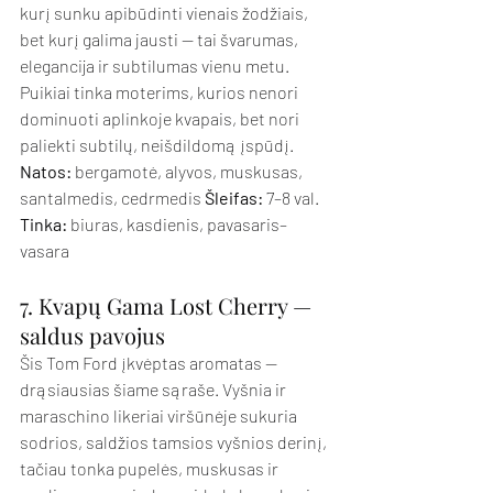
kurį sunku apibūdinti vienais žodžiais, 
bet kurį galima jausti — tai švarumas, 
elegancija ir subtilumas vienu metu. 
Puikiai tinka moterims, kurios nenori 
dominuoti aplinkoje kvapais, bet nori 
paliekti subtilų, neišdildomą įspūdį.
Natos:
 bergamotė, alyvos, muskusas, 
santalmedis, cedrmedis 
Šleifas:
 7–8 val. 
Tinka:
 biuras, kasdienis, pavasaris–
vasara
7. Kvapų Gama Lost Cherry — 
saldus pavojus
Šis Tom Ford įkvėptas aromatas — 
drąsiausias šiame sąraše. Vyšnia ir 
maraschino likeriai viršūnėje sukuria 
sodrios, saldžios tamsios vyšnios derinį, 
tačiau tonka pupelės, muskusas ir 