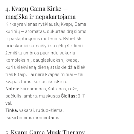
4. Kvapų Gama Kirke — 
magiška ir nepakartojama
Kirke yra vienas ryškiausių Kvapų Gama 
kūrinių — aromatas, sukurtas drąsioms 
ir paslaptingoms moterims. Rytietiški 
prieskoniai sumaišyti su gėlių širdimi ir 
žemišku ambros pagrindu sukuria 
kompleksinį, daugiasluoksnį kvapą, 
kuris kiekvieną dieną atsiskleidžia šiek 
tiek kitaip. Tai nėra kvapas miniai — tai 
kvapas toms, kurios išsiskiria.
Natos:
 kardamonas, šafranas, rožė, 
pačiulis, ambra, muskusas 
Šleifas:
 9–11 
val. 
Tinka:
 vakarai, ruduo–žiema, 
išskirtiniems momentams
5. Kvapų Gama Musk Therapy 