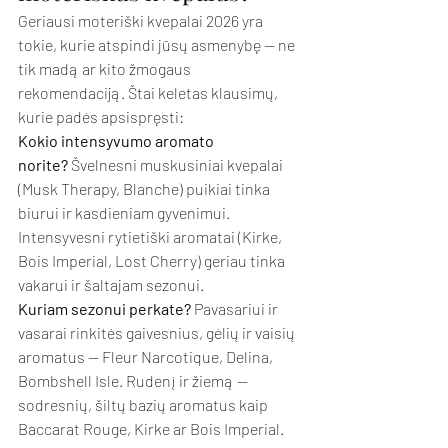
Geriausi moteriški kvepalai 2026 yra 
tokie, kurie atspindi jūsų asmenybę — ne 
tik madą ar kito žmogaus 
rekomendaciją. Štai keletas klausimų, 
kurie padės apsispręsti:
Kokio intensyvumo aromato 
norite?
 Švelnesni muskusiniai kvepalai 
(Musk Therapy, Blanche) puikiai tinka 
biurui ir kasdieniam gyvenimui. 
Intensyvesni rytietiški aromatai (Kirke, 
Bois Imperial, Lost Cherry) geriau tinka 
vakarui ir šaltajam sezonui.
Kuriam sezonui perkate?
 Pavasariui ir 
vasarai rinkitės gaivesnius, gėlių ir vaisių 
aromatus — Fleur Narcotique, Delina, 
Bombshell Isle. Rudenį ir žiemą — 
sodresnių, šiltų bazių aromatus kaip 
Baccarat Rouge, Kirke ar Bois Imperial.