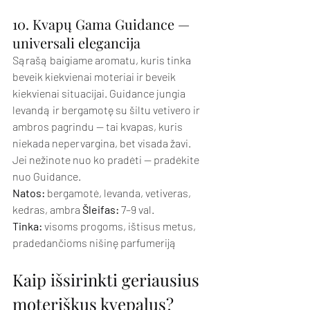
10. Kvapų Gama Guidance — 
universali elegancija
Sąrašą baigiame aromatu, kuris tinka 
beveik kiekvienai moteriai ir beveik 
kiekvienai situacijai. Guidance jungia 
levandą ir bergamotę su šiltu vetivero ir 
ambros pagrindu — tai kvapas, kuris 
niekada nepervargina, bet visada žavi. 
Jei nežinote nuo ko pradėti — pradėkite 
nuo Guidance.
Natos:
 bergamotė, levanda, vetiveras, 
kedras, ambra 
Šleifas:
 7–9 val. 
Tinka:
 visoms progoms, ištisus metus, 
pradedančioms nišinę parfumeriją
Kaip išsirinkti geriausius 
moteriškus kvepalus?