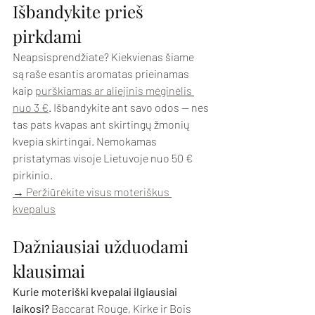
Išbandykite prieš 
pirkdami
Neapsisprendžiate? Kiekvienas šiame 
sąraše esantis aromatas prieinamas 
kaip 
purškiamas ar aliejinis mėginėlis 
nuo 3 €
. Išbandykite ant savo odos — nes 
tas pats kvapas ant skirtingų žmonių 
kvepia skirtingai. Nemokamas 
pristatymas visoje Lietuvoje nuo 50 € 
pirkinio.
→ Peržiūrėkite visus moteriškus 
kvepalus
Dažniausiai užduodami 
klausimai
Kurie moteriški kvepalai ilgiausiai 
laikosi?
 Baccarat Rouge, Kirke ir Bois 