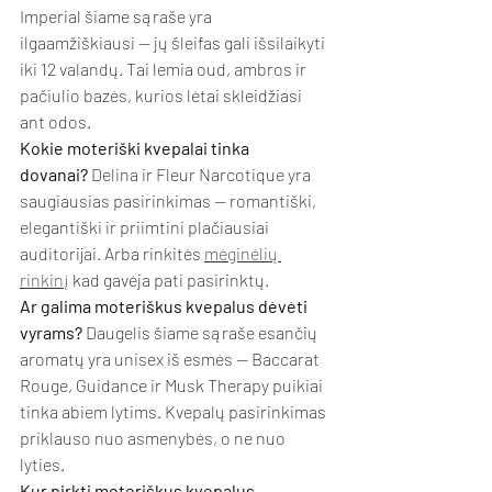
Imperial šiame sąraše yra 
ilgaamžiškiausi — jų šleifas gali išsilaikyti 
iki 12 valandų. Tai lemia oud, ambros ir 
pačiulio bazės, kurios lėtai skleidžiasi 
ant odos.
Kokie moteriški kvepalai tinka 
dovanai?
 Delina ir Fleur Narcotique yra 
saugiausias pasirinkimas — romantiški, 
elegantiški ir priimtini plačiausiai 
auditorijai. Arba rinkitės 
mėginėlių 
rinkinį
 kad gavėja pati pasirinktų.
Ar galima moteriškus kvepalus dėvėti 
vyrams?
 Daugelis šiame sąraše esančių 
aromatų yra unisex iš esmės — Baccarat 
Rouge, Guidance ir Musk Therapy puikiai 
tinka abiem lytims. Kvepalų pasirinkimas 
priklauso nuo asmenybės, o ne nuo 
lyties.
Kur pirkti moteriškus kvepalus 