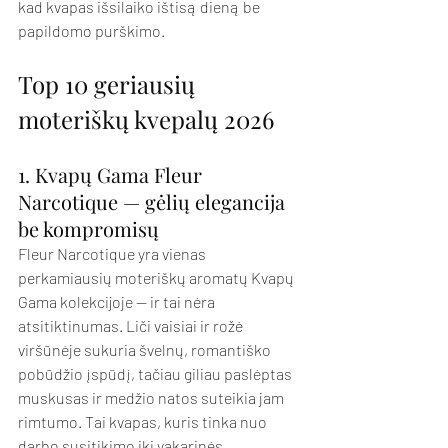
kad kvapas išsilaiko ištisą dieną be 
papildomo purškimo.
Top 10 geriausių 
moteriškų kvepalų 2026
1. Kvapų Gama Fleur 
Narcotique — gėlių elegancija 
be kompromisų
Fleur Narcotique yra vienas 
perkamiausių moteriškų aromatų Kvapų 
Gama kolekcijoje — ir tai nėra 
atsitiktinumas. Liči vaisiai ir rožė 
viršūnėje sukuria švelnų, romantiško 
pobūdžio įspūdį, tačiau giliau paslėptas 
muskusas ir medžio natos suteikia jam 
rimtumo. Tai kvapas, kuris tinka nuo 
darbo susitikimo iki vakarinės 