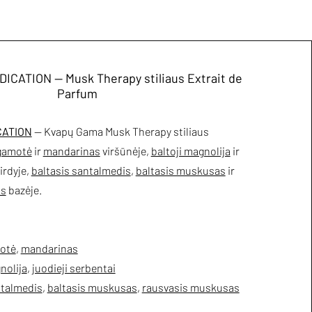
ICATION — Musk Therapy stiliaus Extrait de
Parfum
CATION
— Kvapų Gama Musk Therapy stiliaus
gamotė
ir
mandarinas
viršūnėje,
baltoji magnolija
ir
irdyje,
baltasis santalmedis
,
baltasis muskusas
ir
as
bazėje.
otė
,
mandarinas
nolija
,
juodieji serbentai
ntalmedis
,
baltasis muskusas
,
rausvasis muskusas