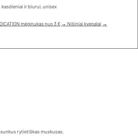
kasdieniai ir biurui, unisex
ICATION mėginukas nuo 3 €
→ Nišiniai kvepalai
→
r sunkus rytietiškas muskusas.