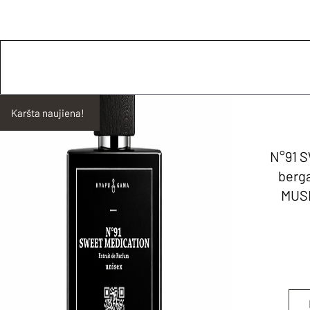
Karšta naujiena!
N°91 
berg
MUSK