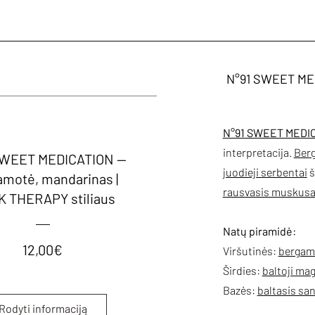
N°91 SWEET MED
N°91 SWEET MEDI
interpretacija.
Ber
SWEET MEDICATION —
juodieji serbentai
š
amotė, mandarinas |
rausvasis muskus
 THERAPY stiliaus
Natų piramidė:
Kaina
12,00€
Viršutinės:
bergam
Širdies:
baltoji mag
Bazės:
baltasis sa
Rodyti informaciją