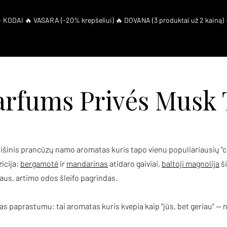
artneriai
Duk
El. Kuponas
Parfums Privés Musk
išinis prancūzų namo aromatas kuris tapo vienu populiariausių "cl
icija:
bergamotė
ir
mandarinas
atidaro gaiviai,
baltoji magnolija
ši
aus, artimo odos šleifo pagrindas.
aprastumu: tai aromatas kuris kvepia kaip "jūs, bet geriau" — natū