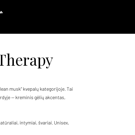
Prisijungti
 Therapy
ean musk" kvepalų kategorijoje. Tai
rdyje — kreminis gėlių akcentas,
raliai, intymiai, švariai. Unisex,