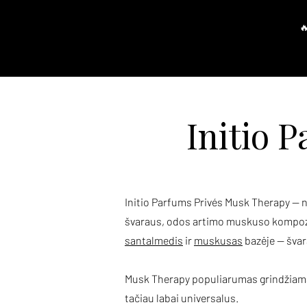
Pagrindinis
Parduotuvė
P
Initio 
Initio Parfums Privés Musk Therapy — n
švaraus, odos artimo muskuso kompoz
santalmedis
ir
muskusas
bazėje — švar
Musk Therapy populiarumas grindžiamas p
tačiau labai universalus.