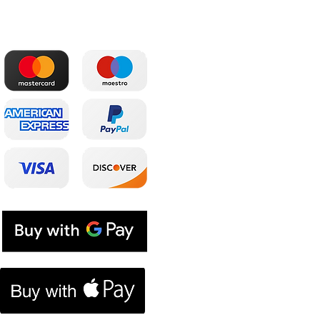
Patogiausi atsiskaitymai
Parduotuvė
Pagrindinis
Partneriai
El. parduotuvė
Prenumeratos
El. dovanų kuponas
Tinklaraštis
Lojalumo programa
Prekinis ženklas