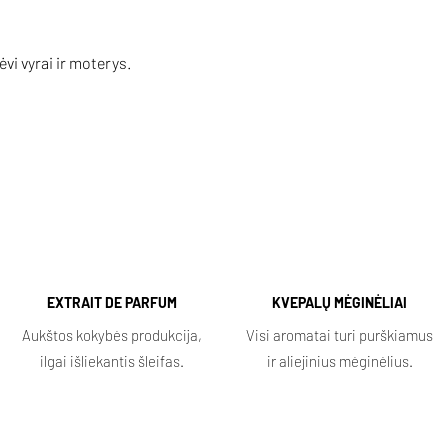
vi vyrai ir moterys.
EXTRAIT DE PARFUM
KVEPALŲ MĖGINĖLIAI
Aukštos kokybės produkcija,
Visi aromatai turi purškiamus
ilgai išliekantis šleifas.
ir aliejinius mėginėlius.