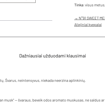
Tinka:
visus metus, 
→ N°91 SWEET MED
Aliejiniai kvepalai
Dažniausiai užduodami klausimai
tų. Švarus, neintensyvus, niekada neerzina aplinkinių.
lean musk" — švaraus, beveik odos aromato muskusas, ne saldus a