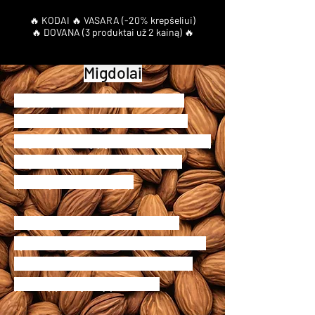
Migdolai
Migdolų nata vienu metu ir saldi, ir
karti, švelni, riešutinė. Parfumeriai
migdolų esenciją gamina ne tik iš pačių
migdolų, bet ir iš vyšnių, abrikosų,
persikų, džiovintų slyvų.
Migdolų aromatas derinamas su:
vyšnios, slyvos, heliotropo, gudobelės,
kriaušės, mandarino, tonka pupelių,
pistacijų, magnolijų natomis.