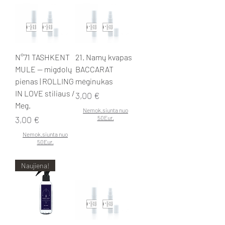
N°71 TASHKENT
21. Namų kvapas
MULE — migdolų
BACCARAT
pienas | ROLLING
mėginukas
IN LOVE stiliaus /
Kaina
3,00 €
Meg.
Nemok.siunta nuo
Kaina
3,00 €
50Eur.
Nemok.siunta nuo
50Eur.
Naujiena!