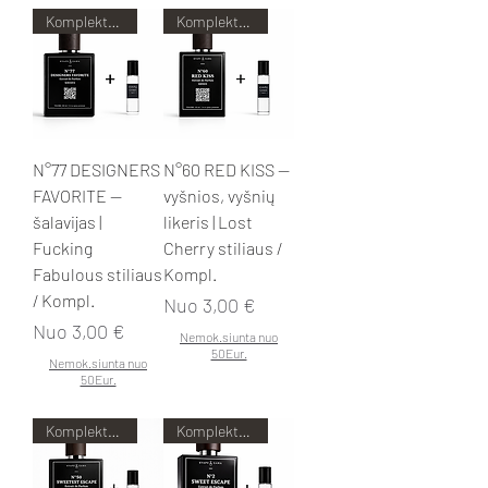
Komplektas pigiau!
Komplektas pigiau!
N°77 DESIGNERS
N°60 RED KISS —
FAVORITE —
vyšnios, vyšnių
šalavijas |
likeris | Lost
Fucking
Cherry stiliaus /
Fabulous stiliaus
Kompl.
/ Kompl.
Pardavimo kaina
Nuo
3,00 €
Pardavimo kaina
Nuo
3,00 €
Nemok.siunta nuo
50Eur.
Nemok.siunta nuo
50Eur.
Komplektas pigiau!
Komplektas pigiau!