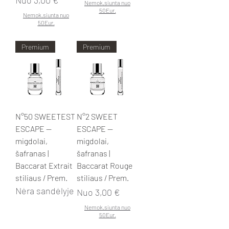
Nemok.siunta nuo
50Eur.
Nemok.siunta nuo
50Eur.
Premium
Premium
N°50 SWEETEST
N°2 SWEET
ESCAPE —
ESCAPE —
migdolai,
migdolai,
šafranas |
šafranas |
Baccarat Extrait
Baccarat Rouge
stiliaus / Prem.
stiliaus / Prem.
Nėra sandėlyje
Pardavimo kaina
Nuo
3,00 €
Nemok.siunta nuo
50Eur.