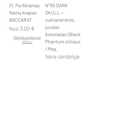
21. Purškiamas
N°65 DARK
Namų kvapas
SKULL —
BACCARAT
cukranendrės,
juodas
Pardavimo kaina
Nuo
3,00 €
šokoladas | Black
Nemok.siunta nuo
Phantom stiliaus
50Eur.
/ Meg.
Nėra sandėlyje
Mokolų g. 5, Marijampolė
,
Telefonas: +370 65 333 390