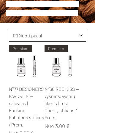
Populiariausi aromatai turintys šią
natą:
Baccarat
,
Baccarat Extrait
.
Premium
Premium
N°77 DESIGNERS
N°60 RED KISS —
FAVORITE —
vyšnios, vyšnių
šalavijas |
likeris | Lost
Fucking
Cherry stiliaus /
Fabulous stiliaus
Prem.
/ Prem.
Pardavimo kaina
Nuo
3,00 €
Pardavimo kaina
Nuo
3,00 €