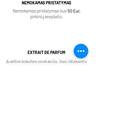
NEMOKAMAS PRISTATYMAS
Nemokamas pristatymas nuo
50 Eur.
pirkinių krepšelio.
EXTRAIT DE PARFUM
Aukštos kokybės produkcija, ilgai išliekantis
šleifas.
KVEPALŲ MĖGINĖLIAI
Visi aromatai turi purškiamus ir aliejinius
mėginėlius.