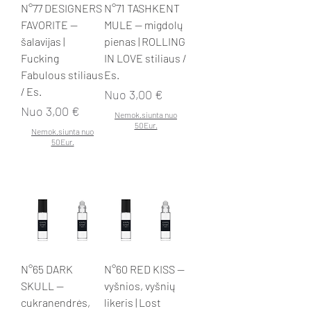
N°77 DESIGNERS
N°71 TASHKENT
FAVORITE —
MULE — migdolų
šalavijas |
pienas | ROLLING
Fucking
IN LOVE stiliaus /
Fabulous stiliaus
Es.
/ Es.
Pardavimo kaina
Nuo
3,00 €
Pardavimo kaina
Nuo
3,00 €
Nemok.siunta nuo
50Eur.
Nemok.siunta nuo
50Eur.
N°65 DARK
N°60 RED KISS —
SKULL —
vyšnios, vyšnių
cukranendrės,
likeris | Lost