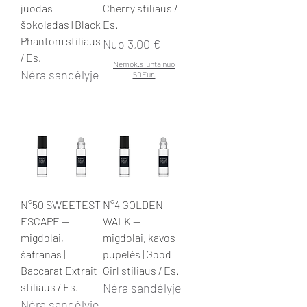
juodas
Cherry stiliaus /
šokoladas | Black
Es.
Phantom stiliaus
Pardavimo kaina
Nuo
3,00 €
/ Es.
Nemok.siunta nuo
Nėra sandėlyje
50Eur.
N°50 SWEETEST
N°4 GOLDEN
ESCAPE —
WALK —
migdolai,
migdolai, kavos
šafranas |
pupelės | Good
Baccarat Extrait
Girl stiliaus / Es.
stiliaus / Es.
Nėra sandėlyje
Nėra sandėlyje