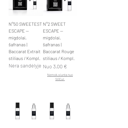
N°50 SWEETEST
N°2 SWEET
ESCAPE —
ESCAPE —
migdolai,
migdolai,
šafranas |
šafranas |
Baccarat Extrait
Baccarat Rouge
stiliaus / Kompl.
stiliaus / Kompl.
Nėra sandėlyje
Pardavimo kaina
Nuo
3,00 €
Nemok.siunta nuo
50Eur.