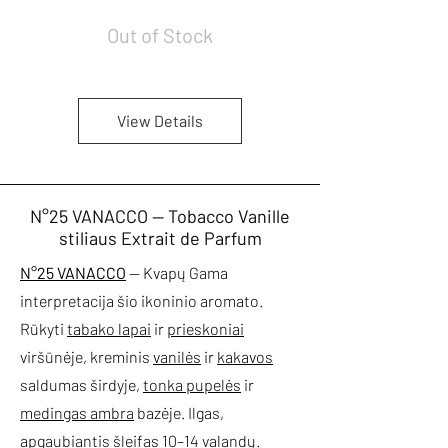
Out of Stock
View Details
N°25 VANACCO — Tobacco Vanille
stiliaus Extrait de Parfum
N°25 VANACCO
— Kvapų Gama
interpretacija šio ikoninio aromato.
Rūkyti
tabako lapai
ir
prieskoniai
viršūnėje, kreminis
vanilės
ir
kakavos
saldumas širdyje,
tonka pupelės
ir
medingas ambra
bazėje. Ilgas,
apgaubiantis šleifas 10–14 valandų.