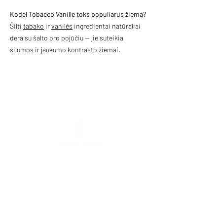
Kodėl Tobacco Vanille toks populiarus žiemą?
Šilti
tabako
ir
vanilės
ingredientai natūraliai
dera su šalto oro pojūčiu — jie suteikia
šilumos ir jaukumo kontrasto žiemai.
Mokolų St. 5, Marijampolė
,
Phone:
+370 65
333 390
Tarpučių g. 39, Marijampolė
Phone:
+370 666 00077