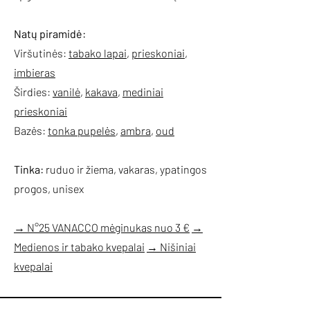
Natų piramidė:
Viršutinės:
tabako lapai
,
prieskoniai
,
imbieras
Širdies:
vanilė
,
kakava
,
mediniai
prieskoniai
Bazės:
tonka pupelės
,
ambra
,
oud
Tinka:
ruduo ir žiema, vakaras, ypatingos
progos, unisex
→ N°25 VANACCO mėginukas nuo 3 €
→
Medienos ir tabako kvepalai
→ Nišiniai
kvepalai