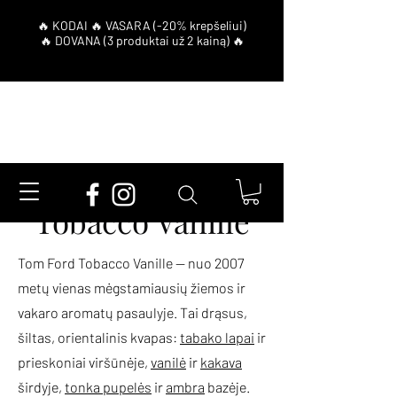
Tom Ford
Tobacco Vanille
Tom Ford Tobacco Vanille — nuo 2007
metų vienas mėgstamiausių žiemos ir
vakaro aromatų pasaulyje. Tai drąsus,
šiltas, orientalinis kvapas:
tabako lapai
ir
prieskoniai viršūnėje,
vanilė
ir
kakava
širdyje,
tonka pupelės
ir
ambra
bazėje.