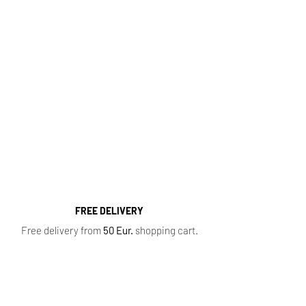
http://kvapugama.lt/
Fragrance Range
Most popular perfume categories (click):
Women's Perfumes
,
Men's Perfumes
,
Niche
Perfumes
,
Oil Perfumes
,
Home Fragrances
,
Top 10 Bestsellers
,
Newest Perfumes
,
Perfume
Samples
,
Sale
,
Baccarat Rouge 540
FREE DELIVERY
Free delivery from
50 Eur.
shopping cart.