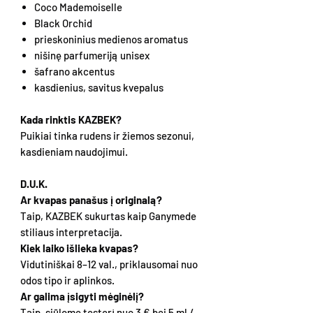
Coco Mademoiselle
Black Orchid
prieskoninius medienos aromatus
nišinę parfumeriją unisex
šafrano akcentus
kasdienius, savitus kvepalus
Kada rinktis KAZBEK?
Puikiai tinka rudens ir žiemos sezonui,
kasdieniam naudojimui.
D.U.K.
Ar kvapas panašus į originalą?
Taip, KAZBEK sukurtas kaip Ganymede
stiliaus interpretacija.
Kiek laiko išlieka kvapas?
Vidutiniškai 8–12 val., priklausomai nuo
odos tipo ir aplinkos.
Ar galima įsigyti mėginėlį?
Taip, siūlome testerį nuo 3 € bei 5 ml /