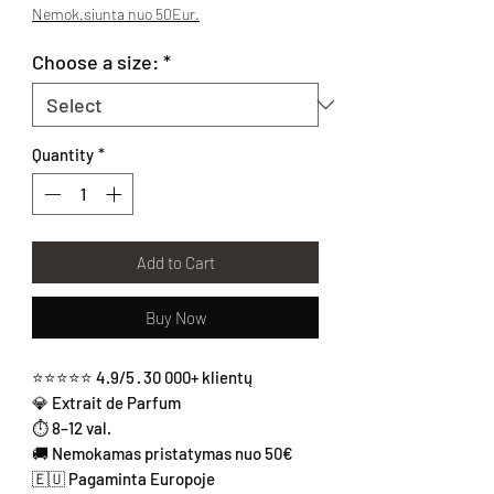
Nemok.siunta nuo 50Eur.
Choose a size:
*
Quantity
*
Add to Cart
Buy Now
⭐⭐⭐⭐⭐ 4.9/5 · 30 000+ klientų
💎 Extrait de Parfum
⏱ 8–12 val.
🚚 Nemokamas pristatymas nuo 50€
🇪🇺 Pagaminta Europoje