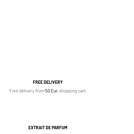
Fragrance Range
Most popular perfume categories (click):
Women's Perfumes
,
Men's Perfumes
,
Niche
Perfumes
,
Oil Perfumes
,
Home Fragrances
,
Top 10 Bestsellers
,
Newest Perfumes
,
Perfume
Samples
,
Sale
,
Baccarat Rouge 540
FREE DELIVERY
Free delivery from
50 Eur.
shopping cart.
EXTRAIT DE PARFUM