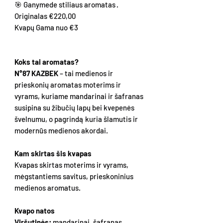
🎯 Ganymede stiliaus aromatas ·
Originalas €220,00
Kvapų Gama nuo €3
Koks tai aromatas?
N°87 KAZBEK
– tai medienos ir
prieskonių aromatas moterims ir
vyrams, kuriame mandarinai ir šafranas
susipina su žibučių lapų bei kvepenės
švelnumu, o pagrindą kuria šlamutis ir
modernūs medienos akordai.
Kam skirtas šis kvapas
Kvapas skirtas moterims ir vyrams,
mėgstantiems savitus, prieskoninius
medienos aromatus.
Kvapo natos
Viršutinės:
mandarinai
,
šafranas