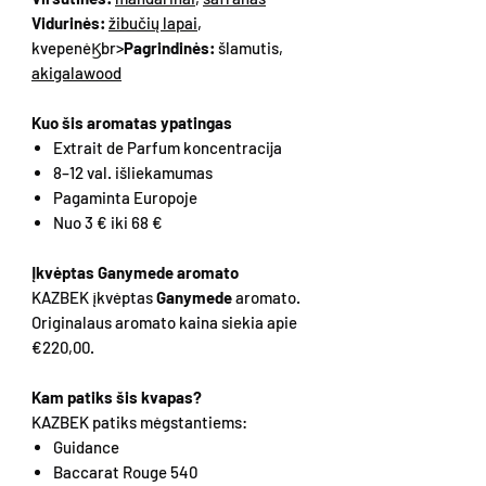
Vidurinės:
žibučių lapai
,
kvepenėϏbr>
Pagrindinės:
šlamutis,
akigalawood
Kuo šis aromatas ypatingas
Extrait de Parfum koncentracija
8–12 val. išliekamumas
Pagaminta Europoje
Nuo 3 € iki 68 €
Įkvėptas Ganymede aromato
KAZBEK įkvėptas
Ganymede
aromato.
Originalaus aromato kaina siekia apie
€220,00.
Kam patiks šis kvapas?
KAZBEK patiks mėgstantiems:
Guidance
Baccarat Rouge 540