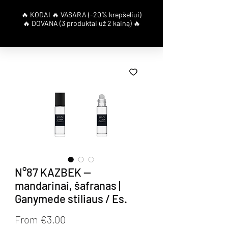
N°87 KAZBEK —
mandarinai, šafranas |
Ganymede stiliaus / Es.
Sale Price
From
€3.00