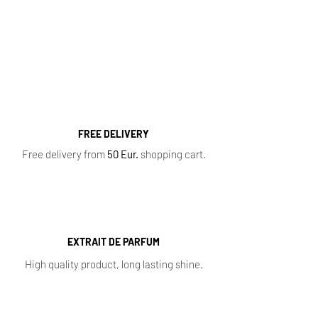
Women's Perfumes
,
Men's Perfumes
,
Niche
Perfumes
,
Oil Perfumes
,
Home Fragrances
,
Top 10 Bestsellers
,
Newest Perfumes
,
Perfume
Samples
,
Sale
,
Baccarat Rouge 540
FREE DELIVERY
Free delivery from
50 Eur.
shopping cart.
EXTRAIT DE PARFUM
High quality product, long lasting shine.