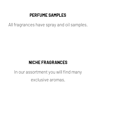
PERFUME SAMPLES
All fragrances have spray and oil samples.
NICHE FRAGRANCES
In our assortment you will find many
exclusive aromas.
Shop
Main