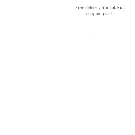
Free delivery from
50 Eur.
shopping cart.
Mokolų St. 5, Marijampolė
,
Phone: +370 65 333 390
Tarpučių g. 39, Marijampolė
Phone: +370 666 00077
Vytauto St. 103, Vilkaviškis