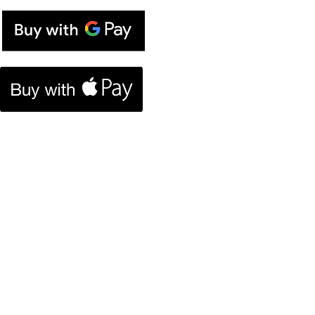
E. coupon
Contacts
Blog
Loyalty program
Forum
Brand history
Gallery
Customers