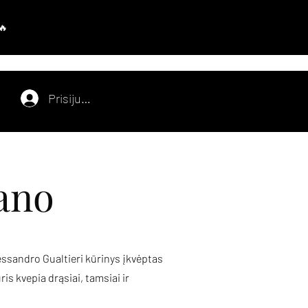
Prisijungti
ano
essandro Gualtieri kūrinys įkvėptas
is kvepia drąsiai, tamsiai ir