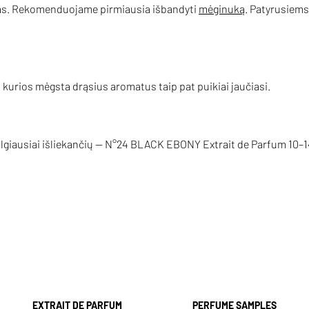
atas. Rekomenduojame pirmiausia išbandyti
mėginuką
. Patyrusiems
 kurios mėgsta drąsius aromatus taip pat puikiai jaučiasi.
ilgiausiai išliekančių — N°24 BLACK EBONY Extrait de Parfum 10–1
EXTRAIT DE PARFUM
PERFUME SAMPLES