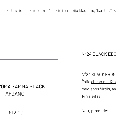
 skirtas tiems, kurie nori išsiskirti ir nebijo klausimų "kas tai?".
N°24 BLACK EBON
N°24 BLACK EBON
Žalio
ebeno medžio
AROMA GAMMA BLACK
medienos
širdis,
a
AFGANO.
14h šleifas.
Natų piramidė:
Price
€12.00