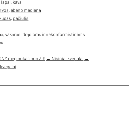
 lapai
,
kava
rvos
,
ebeno mediena
kusas
,
pačiulis
ma, vakaras, drąsioms ir nekonformistinėms
ex
NY mėginukas nuo 3 €
→ Nišiniai kvepalai
→
kvepalai