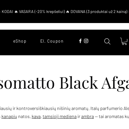
eShop
El. Coupon
somatto Black Afg
usių ir kontroversiškiausių nišinių aromatų. Italų parfumerio Al
s
kanapių
natos,
kava
,
tamsioji mediena
ir
ambra
— tai aromatas kur