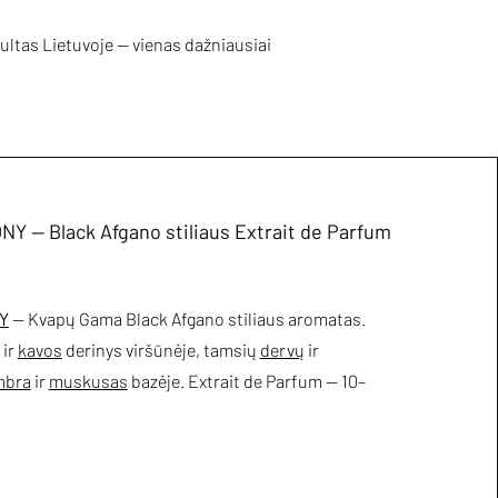
 Kultas Lietuvoje — vienas dažniausiai
Y — Black Afgano stiliaus Extrait de Parfum
Y
— Kvapų Gama Black Afgano stiliaus aromatas.
ir
kavos
derinys viršūnėje, tamsių
dervų
ir
mbra
ir
muskusas
bazėje. Extrait de Parfum — 10–