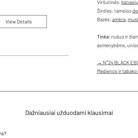
Viršutinės:
kanapių
Širdies: tamsios
de
Bazės:
ambra
,
mus
View Details
Tinka:
ruduo ir žie
asmenybėms, unis
→ N°24 BLACK EBO
Medienos ir tabako 
Dažniausiai užduodami klausimai
ms?