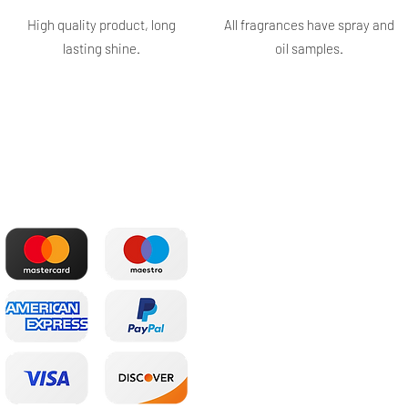
High quality product, long
All fragrances have spray and
lasting shine.
oil samples.
The most convenient
Shop
payments
Main
Whole sale
E. shop
Shopping plans
Subscriptions