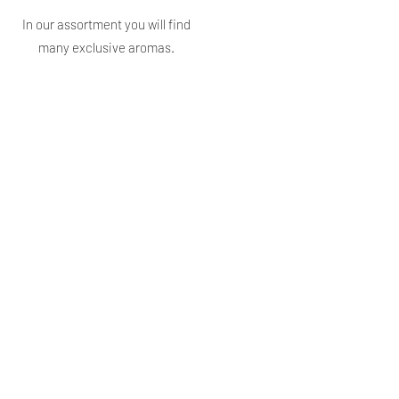
In our assortment you will find
many exclusive aromas.
Information
FAQ
How to use perfume
Privacy Policy
Terms of Service
Return procedure