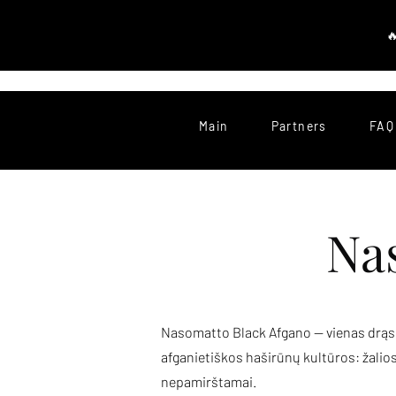
Main
Partners
FAQ
Na
Nasomatto Black Afgano — vienas drąsia
afganietiškos haširūnų kultūros: žalio
nepamirštamai.