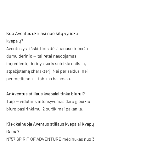
Kuo Aventus skiriasi nuo kitų vyrišku
kvepalų?
Aventus yra išskirtinis dėl ananaso ir beržo
dūmų derinio — tai retai naudojamas
ingredientų derinys kuris suteikia unikalų,
atpažįstamą charakterį. Nei per saldus, nei
per medienos — tobulas balansas.
Ar Aventus stiliaus kvepalai tinka biurui?
Taip — vidutinis intensyvumas daro jį puikiu
biuro pasirinkimu. 2 purškimai pakanka.
Kiek kainuoja Aventus stiliaus kvepalai Kvapų
Gama?
N°57 SPIRIT OF ADVENTURE mėginukas
nuo 3