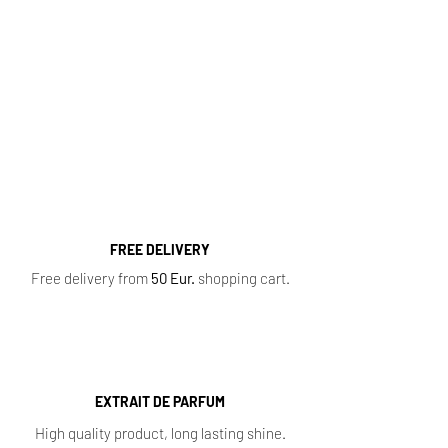
Fragrance Range
Most popular perfume categories (click):
Women's Perfumes
,
Men's Perfumes
,
Niche
Perfumes
,
Oil Perfumes
,
Home Fragrances
,
Top 10 Bestsellers
,
Newest Perfumes
,
Perfume
Samples
,
Sale
,
Baccarat Rouge 540
FREE DELIVERY
Free delivery from
50 Eur.
shopping cart.
EXTRAIT DE PARFUM
High quality product, long lasting shine.