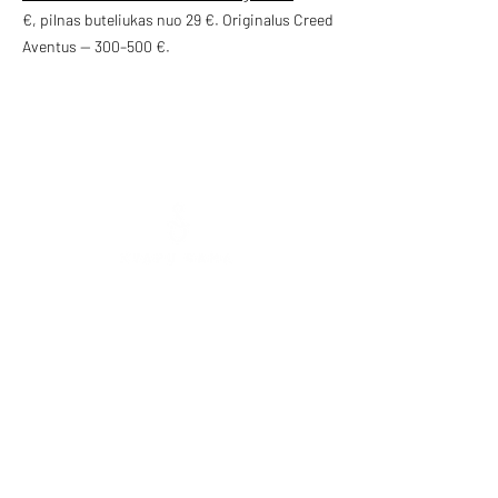
€, pilnas buteliukas nuo 29 €. Originalus Creed
Aventus — 300–500 €.
Mokolų St. 5, Marijampolė
,
Phone:
+370 65
333 390
Tarpučių g. 39, Marijampolė
Phone:
+370 666 00077
Vytauto St. 103, Vilkaviškis
Phone:
+370 638 72174