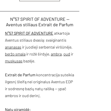
N°57 SPIRIT OF ADVENTURE —
Aventus stiliaus Extrait de Parfum
N°57 SPIRIT OF ADVENTURE
atkartoja
Aventus stiliaus dvasią: svaiginantis
ananasas
ir juodieji serbentai viršūnėje,
beržo smala
ir rožė širdyje,
ambra
,
oud
ir
muskusas
bazėje.
Extrait de Parfum
koncentracija suteikia
ilgesnį šleifą nei originalus Aventus EDP
ir sodresnę bazių natų raišką — ypač
ambros ir oud derinį.
Natų piramidė: