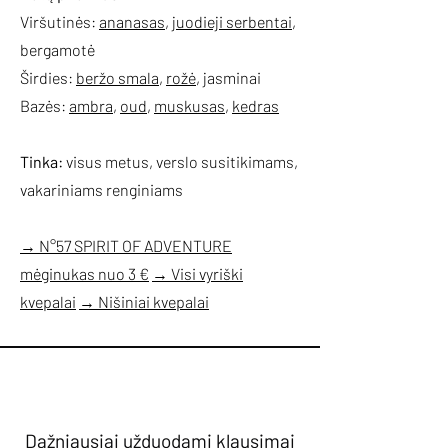
Viršutinės:
ananasas
,
juodieji serbentai
,
bergamotė
Širdies:
beržo smala
,
rožė
, jasminai
Bazės:
ambra
,
oud
,
muskusas
,
kedras
Tinka:
visus metus, verslo susitikimams,
vakariniams renginiams
→ N°57 SPIRIT OF ADVENTURE
mėginukas nuo 3 €
→ Visi vyriški
kvepalai
→ Nišiniai kvepalai
Dažniausiai užduodami klausimai