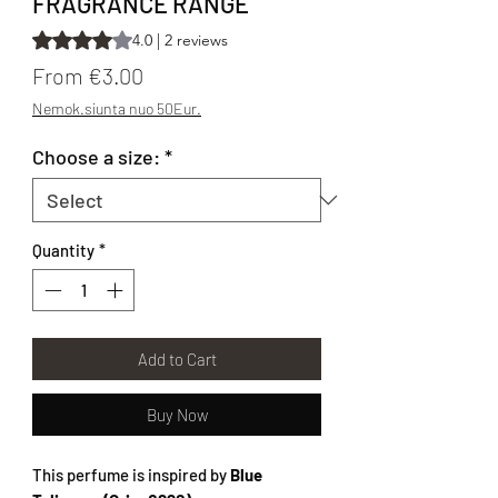
FRAGRANCE RANGE
Rating is 4.0 out of five stars based on 2 reviews
4.0 | 2 reviews
Sale Price
From
€3.00
Nemok.siunta nuo 50Eur.
Choose a size:
*
Quantity
*
Add to Cart
Buy Now
This perfume is inspired by
Blue