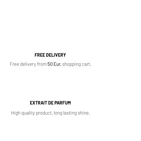
Women's Perfumes
,
Men's Perfumes
,
Niche
Perfumes
,
Oil Perfumes
,
Home Fragrances
,
Top 10 Bestsellers
,
Newest Perfumes
,
Perfume
Samples
,
Sale
,
Baccarat Rouge 540
FREE DELIVERY
Free delivery from
50 Eur.
shopping cart.
EXTRAIT DE PARFUM
High quality product, long lasting shine.