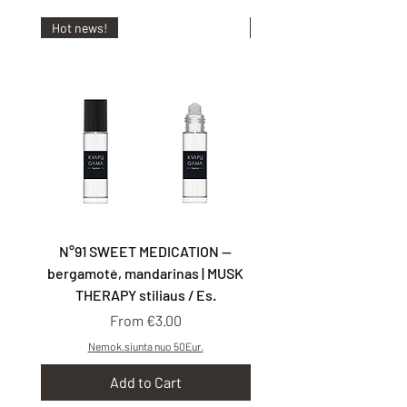
Hot news!
Hot news!
N°91 SWEET MEDICATION —
N°92 TAKE YOU WITH
bergamotė, mandarinas | MUSK
kriaušės, smilkalai | G
THERAPY stiliaus / Es.
Sale Price
From
€3.00
Nemok.siunta nuo 50Eur.
Add to Cart