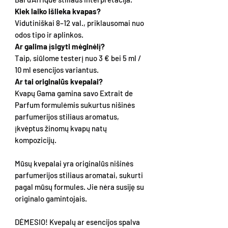
Kiek laiko išlieka kvapas?
Vidutiniškai 8–12 val., priklausomai nuo
odos tipo ir aplinkos.
Ar galima įsigyti mėginėlį?
Taip, siūlome testerį nuo 3 € bei 5 ml /
10 ml esencijos variantus.
Ar tai originalūs kvepalai?
Kvapų Gama gamina savo Extrait de
Parfum formulėmis sukurtus nišinės
parfumerijos stiliaus aromatus,
įkvėptus žinomų kvapų natų
kompozicijų.
Mūsų kvepalai yra originalūs nišinės
parfumerijos stiliaus aromatai, sukurti
pagal mūsų formules. Jie nėra susiję su
originalo gamintojais.
DĖMESIO! Kvepalų ar esencijos spalva