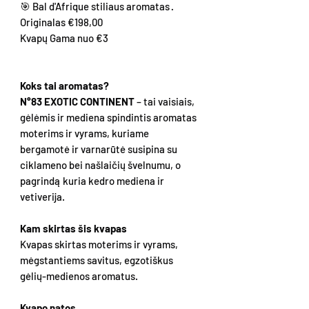
🎯 Bal d'Afrique stiliaus aromatas ·
Originalas €198,00
Kvapų Gama nuo €3
Koks tai aromatas?
N°83 EXOTIC CONTINENT
– tai vaisiais,
gėlėmis ir mediena spindintis aromatas
moterims ir vyrams, kuriame
bergamotė ir varnarūtė susipina su
ciklameno bei našlaičių švelnumu, o
pagrindą kuria kedro mediena ir
vetiverija.
Kam skirtas šis kvapas
Kvapas skirtas moterims ir vyrams,
mėgstantiems savitus, egzotiškus
gėlių-medienos aromatus.
Kvapo natos