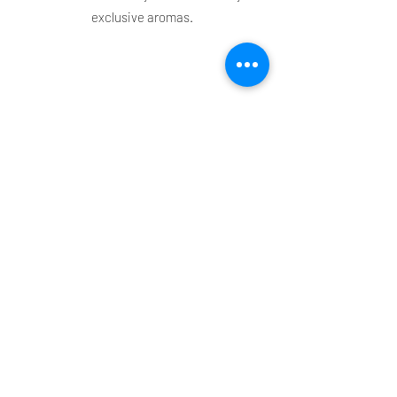
exclusive aromas.
Shop
Main
Whole sale
E. shop
Shopping plans
Subscriptions
E. coupon
Contacts