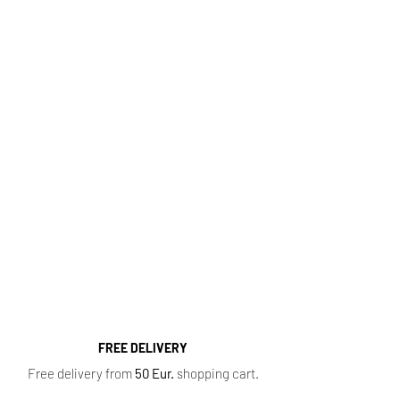
Email:
pagalba@kvapugama.lt
Perfumes online, delivery
http://kvapugama.lt/
Fragrance Range
Most popular perfume categories (click):
Women's Perfumes
,
Men's Perfumes
,
Niche
Perfumes
,
Oil Perfumes
,
Home Fragrances
,
Top 10 Bestsellers
,
Newest Perfumes
,
Perfume
Samples
,
Sale
,
Baccarat Rouge 540
FREE DELIVERY
Free delivery from
50 Eur.
shopping cart.