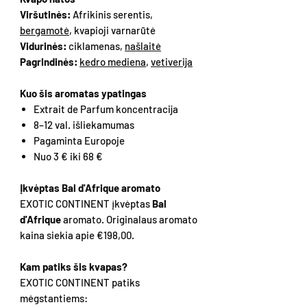
Viršutinės:
Afrikinis serentis,
bergamotė
, kvapioji varnarūtė
Vidurinės:
ciklamenas,
našlaitė
Pagrindinės:
kedro mediena
,
vetiverija
Kuo šis aromatas ypatingas
Extrait de Parfum koncentracija
8–12 val. išliekamumas
Pagaminta Europoje
Nuo 3 € iki 68 €
Įkvėptas Bal d'Afrique aromato
EXOTIC CONTINENT įkvėptas
Bal
d'Afrique
aromato. Originalaus aromato
kaina siekia apie €198,00.
Kam patiks šis kvapas?
EXOTIC CONTINENT patiks
mėgstantiems: