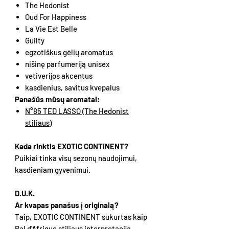
The Hedonist
Oud For Happiness
La Vie Est Belle
Guilty
egzotiškus gėlių aromatus
nišinę parfumeriją unisex
vetiverijos akcentus
kasdienius, savitus kvepalus
Panašūs mūsų aromatai:
N°85 TED LASSO (The Hedonist
stiliaus)
Kada rinktis EXOTIC CONTINENT?
Puikiai tinka visų sezonų naudojimui,
kasdieniam gyvenimui.
D.U.K.
Ar kvapas panašus į originalą?
Taip, EXOTIC CONTINENT sukurtas kaip
Bal d'Afrique stiliaus interpretacija.