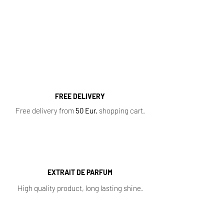
Women's Perfumes
,
Men's Perfumes
,
Niche
Perfumes
,
Oil Perfumes
,
Home Fragrances
,
Top 10 Bestsellers
,
Newest Perfumes
,
Perfume
Samples
,
Sale
,
Baccarat Rouge 540
FREE DELIVERY
Free delivery from
50 Eur.
shopping cart.
EXTRAIT DE PARFUM
High quality product, long lasting shine.