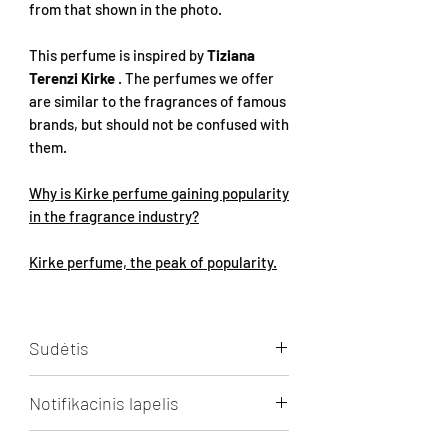
from that shown in the photo.
This perfume is inspired by
Tiziana
Terenzi Kirke
. The perfumes we offer
are similar to the fragrances of famous
brands, but should not be confused with
them.
Why is Kirke perfume gaining popularity
in the fragrance industry?
Kirke perfume, the peak of popularity.
Sudėtis
Aqua, Alcohol, Parfum,
Notifikacinis lapelis
HEXAMETHYLINDANOPYRAN, Benzyl
Salicylate, BUTYLPHENYL
Spausti peržiūrai/parsiuntimui.