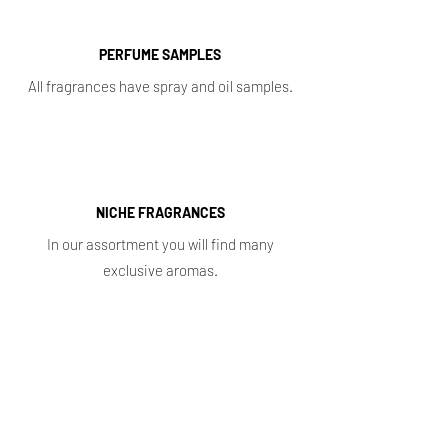
PERFUME SAMPLES
All fragrances have spray and oil samples.
NICHE FRAGRANCES
In our assortment you will find many
exclusive aromas.
Shop
Main