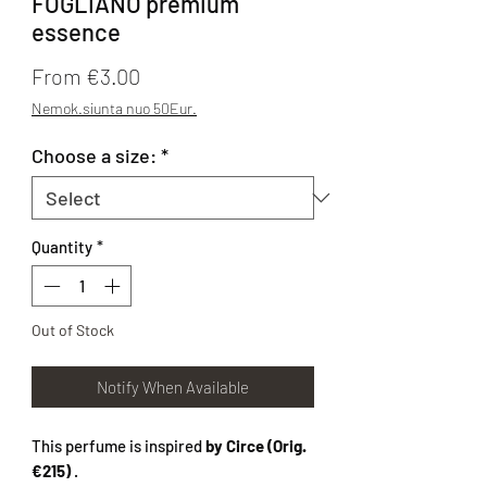
FOGLIANO premium
essence
Sale Price
From
€3.00
Nemok.siunta nuo 50Eur.
Choose a size:
*
Quantity
*
Out of Stock
Notify When Available
This perfume is inspired
by Circe (Orig.
€215)
.