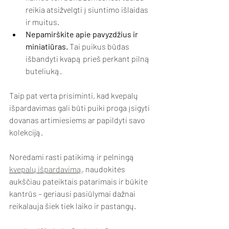
reikia atsižvelgti į siuntimo išlaidas 
ir muitus.
Nepamirškite apie pavyzdžius ir 
miniatiūras.
 Tai puikus būdas 
išbandyti kvapą prieš perkant pilną 
buteliuką.
Taip pat verta prisiminti, kad kvepalų 
išpardavimas gali būti puiki proga įsigyti 
dovanas artimiesiems ar papildyti savo 
kolekciją.
Norėdami rasti patikimą ir pelningą 
kvepalų išpardavimą
, naudokitės 
aukščiau pateiktais patarimais ir būkite 
kantrūs – geriausi pasiūlymai dažnai 
reikalauja šiek tiek laiko ir pastangų.