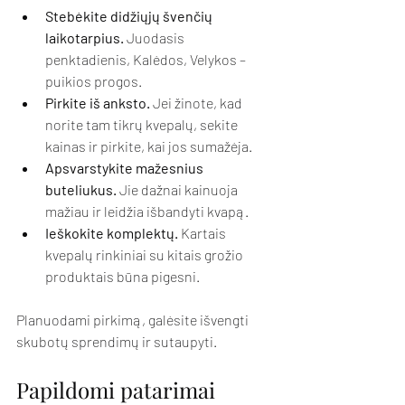
Stebėkite didžiųjų švenčių 
laikotarpius.
 Juodasis 
penktadienis, Kalėdos, Velykos – 
puikios progos.
Pirkite iš anksto.
 Jei žinote, kad 
norite tam tikrų kvepalų, sekite 
kainas ir pirkite, kai jos sumažėja.
Apsvarstykite mažesnius 
buteliukus.
 Jie dažnai kainuoja 
mažiau ir leidžia išbandyti kvapą.
Ieškokite komplektų.
 Kartais 
kvepalų rinkiniai su kitais grožio 
produktais būna pigesni.
Planuodami pirkimą, galėsite išvengti 
skubotų sprendimų ir sutaupyti.
Papildomi patarimai 