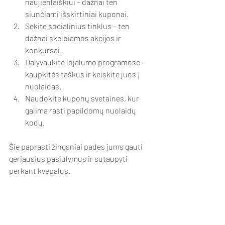
naujienlaiškiui – dažnai ten 
siunčiami išskirtiniai kuponai.
Sekite socialinius tinklus – ten 
dažnai skelbiamos akcijos ir 
konkursai.
Dalyvaukite lojalumo programose – 
kaupkitės taškus ir keiskite juos į 
nuolaidas.
Naudokite kuponų svetaines, kur 
galima rasti papildomų nuolaidų 
kodų.
Šie paprasti žingsniai padės jums gauti 
geriausius pasiūlymus ir sutaupyti 
perkant kvepalus.