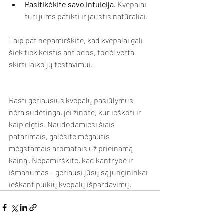
Pasitikėkite savo intuicija.
 Kvepalai 
turi jums patikti ir jaustis natūraliai.
Taip pat nepamirškite, kad kvepalai gali 
šiek tiek keistis ant odos, todėl verta 
skirti laiko jų testavimui.
Rasti geriausius kvepalų pasiūlymus 
nėra sudėtinga, jei žinote, kur ieškoti ir 
kaip elgtis. Naudodamiesi šiais 
patarimais, galėsite mėgautis 
mėgstamais aromatais už prieinamą 
kainą. Nepamirškite, kad kantrybė ir 
išmanumas – geriausi jūsų sąjungininkai 
ieškant puikių kvepalų išpardavimų.