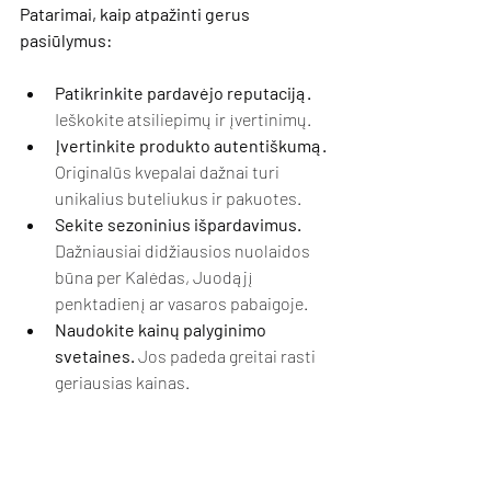
Patarimai, kaip atpažinti gerus 
pasiūlymus:
Patikrinkite pardavėjo reputaciją.
Ieškokite atsiliepimų ir įvertinimų.
Įvertinkite produkto autentiškumą.
Originalūs kvepalai dažnai turi 
unikalius buteliukus ir pakuotes.
Sekite sezoninius išpardavimus.
Dažniausiai didžiausios nuolaidos 
būna per Kalėdas, Juodąjį 
penktadienį ar vasaros pabaigoje.
Naudokite kainų palyginimo 
svetaines.
 Jos padeda greitai rasti 
geriausias kainas.