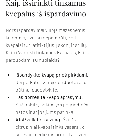
Kaip išsirinkti tinkamus 
kvepalus iš išpardavimo
Nors išpardavimai vilioja mažesnėmis 
kainomis, svarbu nepamiršti, kad 
kvepalai turi atitikti jūsų skonį ir stilių. 
Kaip išsirinkti tinkamus kvepalus, kai jie 
parduodami su nuolaida?
Išbandykite kvapą prieš pirkdami.
Jei perkate fizinėje parduotuvėje, 
būtinai pauostykite.
Pasidomėkite kvapo aprašymu.
Sužinokite, kokios yra pagrindinės 
natos ir ar jos jums patinka.
Atsižvelkite į sezoną.
 Švieži, 
citrusiniai kvapai tinka vasarai, o 
šiltesni, medienos aromatai – žiemai.