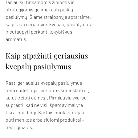
tačiau su tinkamomis žiniomis ir 
strategijomis galima rasti puikių 
pasiūlymų. Šiame straipsnyje aptarsime, 
kaip rasti geriausius kvepalų pasiūlymus 
ir sutaupyti perkant kokybiškus 
aromatus.
Kaip atpažinti geriausius 
kvepalų pasiūlymus
Rasti geriausius kvepalų pasiūlymus 
nėra sudėtinga, jei žinote, kur ieškoti ir į 
ką atkreipti dėmesį. Pirmiausia svarbu 
suprasti, kad ne visi išpardavimai yra 
tikrai naudingi. Kartais nuolaidos gali 
būti menkos arba siūlomi produktai – 
neoriginalūs.