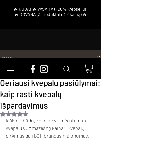
Įrašas
Rytis Gajauskas
02-25
3 min. skaitymo
Geriausi kvepalų pasiūlymai:
kaip rasti kvepalų
išpardavimus
Įvertinta NaN iš 5 žvaigždučių.
Ieškote būdų, kaip įsigyti mėgstamus 
kvepalus už mažesnę kainą? Kvepalų 
pirkimas gali būti brangus malonumas, 