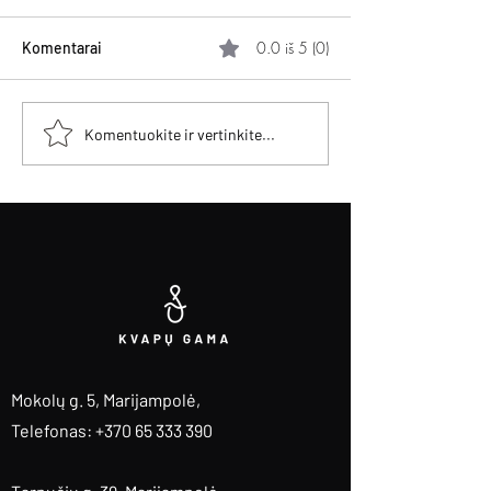
0.0 iš 5 (0)
Komentarai
Kvepalų mėginukai — kodėl
Geriausi vyriški 
Komentuokite ir vertinkite...
visi pradeda nuo jų ir kaip
2026 — TOP 10 a
rinktis?
kurie tikrai laikos
Mokolų g. 5, Marijampolė
,
Telefonas: +370 65 333 390